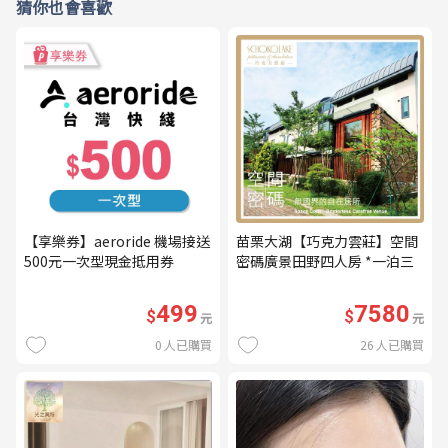
猜你也會喜歡
【享樂券】aeroride 機場接送
苗栗大湖【巧克力雲莊】空間
500元一次型現金抵用券
密碼廣景田野四人房 *一泊三
食* 含早餐+晚餐+下午茶
(MO26)
499
7580
$
$
元
元
0
人已購買
26
人已購買