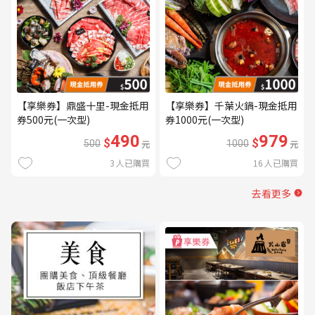
【享樂券】鼎盛十里-現金抵用
【享樂券】千葉火鍋-現金抵用
券500元(一次型)
券1000元(一次型)
490
979
$
$
500
元
1000
元
3
人已購買
16
人已購買
去看更多