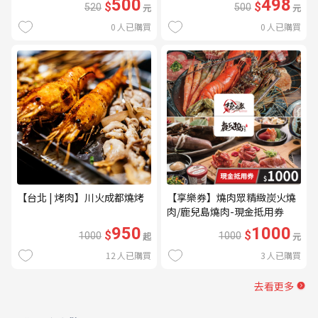
500
498
$
$
520
元
500
元
0
人已購買
0
人已購買
【台北 | 烤肉】川火成都燒烤
【享樂券】燒肉眾精緻炭火燒
肉/鹿兒島燒肉-現金抵用券
1000元(一次型)
950
1000
$
$
1000
起
1000
元
12
人已購買
3
人已購買
去看更多