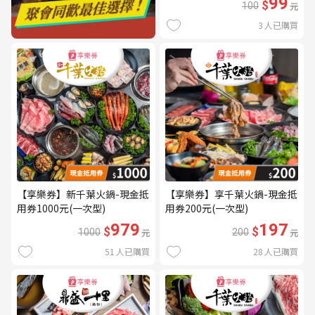
99
$
100
元
3
人已購買
【享樂券】新千葉火鍋-現金抵
【享樂券】享千葉火鍋-現金抵
用券1000元(一次型)
用券200元(一次型)
979
197
$
$
1000
元
200
元
51
人已購買
28
人已購買