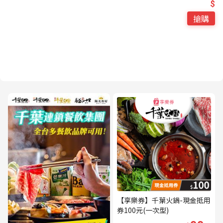
$
搶購
【享樂券】千葉火鍋-現金抵用
券100元(一次型)