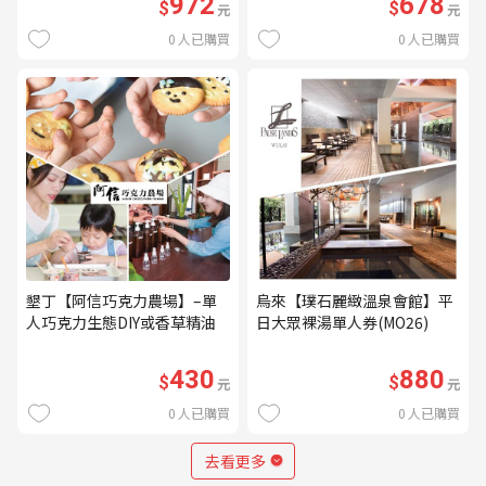
972
678
$
$
元
元
0
人已購買
0
人已購買
墾丁【阿信巧克力農場】–單
烏來【璞石麗緻溫泉會館】平
人巧克力生態DIY或香草精油
日大眾裸湯單人券(MO26)
DIY(不分平假日) (MO)
430
880
$
$
元
元
0
人已購買
0
人已購買
去看更多