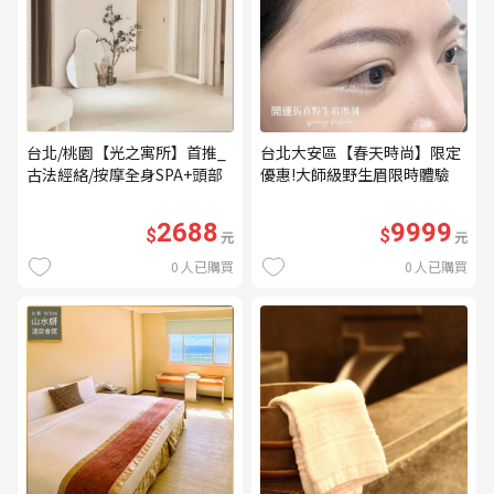
台北/桃園【光之寓所】首推_
台北大安區【春天時尚】限定
古法經絡/按摩全身SPA+頭部
優惠!大師級野生眉限時體驗
舒壓與舒耳共120分鐘贈頌缽
【不指定老師】9999/人 乙堂
共振及餐點(MO)
優惠券（無補色） (MO)
2688
9999
$
$
元
元
0
人已購買
0
人已購買