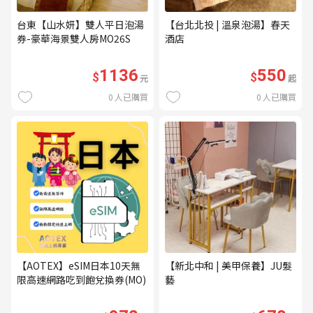
台東【山水妍】雙人平日泡湯
【台北北投 | 溫泉泡湯】春天
券-豪華海景雙人房MO26S
酒店
1136
550
$
$
元
起
0
人已購買
0
人已購買
【AOTEX】eSIM日本10天無
【新北中和 | 美甲保養】JU髮
限高速網路吃到飽兌換券(MO)
藝