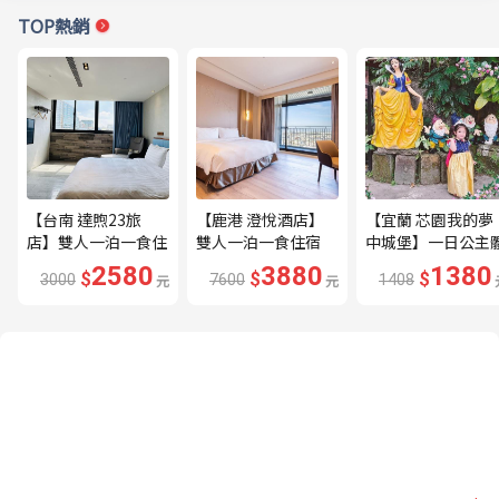
TOP熱銷
【台南 達煦23旅
【鹿港 澄悅酒店】
【宜蘭 芯園我的夢
店】雙人一泊一食住
雙人一泊一食住宿
中城堡】一日公主
宿券---🔥近海安路
券---🔥平日限量升
驗券---🔥含歐式下
2580
3880
1380
$
$
$
3000
元
7600
元
1408
商圈🔥
等家庭房、贈兩小🔥
午茶及換裝🔥