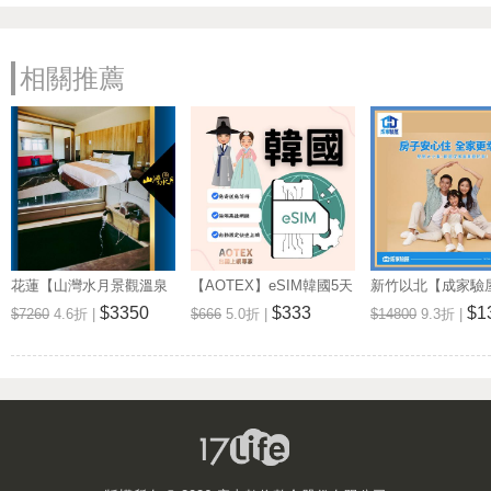
相關推薦
花蓮【山灣水月景觀溫泉
【AOTEX】eSIM韓國5天
新竹以北【成家驗屋
會館】景觀雙人房一泊一
無限高速網路吃到飽兌換
25坪 (三房格局)
$3350
$333
$1
$7260
4.6折 |
$666
5.0折 |
$14800
9.3折 |
食住宿券(MO)
券(MO)
券 (MO)