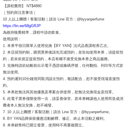
【課程費用】 NT$4880
｜預約與注意事項｜
10 人以上團體 / 客製活動｜請洽 Line 官方：@byyanperfume
https://lin.ee/68gGRJP
為維持嗅覺精準，課程中請勿飲食。
使用說明：
1. 本券平假日限單人使用兌換【BY YAN】法式品香課程券乙次。
2. 本店採預約制，購買票券後請先完成預約，並告知使用本券，須提前預
約，若未依規定提前預約，本店有權不接受兌換本券之商品服務。
3. 兌換時請於結帳前出示電子憑證或條碼序號，任何翻拍、列印等方式皆
無法使用。
4. 預約遲到10分鐘視同取消該次預約，敬請配合，恕不接受現場直接預
約。
5. 本券恕無法與其他優惠及專案合併使用，恕無法兌換現金及找零。
6. 此電子票券僅限使用一次，請妥善保管。若本券轉讓他人使用而造成消
費者本人無法兌換，恕不補發。
7. 10 人以上團體 / 客製活動｜請洽 Line 官方：@byyanperfume。
8. BY YAN品牌保留優惠活動解釋、修正、終止本活動之權利。
9. 本券銷售時已開立發票，使用時不再重複開立。