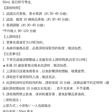
50mL 當日即可帶走。
【課程時間】
1. 認識法式香氛、香水香調（約 30~40 分鐘）
2. 認識、鑑賞 16 種精品香氛（約 30~40 分鐘）
3. 香調調製（約 30~40 分鐘）
*平均每人 90~120 分鐘
【上課時段】
1. 需事先透過官方LINE預約。
2. 為維持服務品質，品香課程採取預約制度，敬請知悉。
【注意事項】
1. 下單完成後請聯繫線上克服安排上課時間(私訊官方LINE)
▲未滿 10 歲孩童無法報名此課程，敬請知悉。
2. 上課當日請避免噴香水，以免影響課程體驗、嗅覺疲勞。
3. 課程恕不接受陪同入場，敬請見諒。
4. 此課程採特定時段預約制，課程保留 10 分鐘，請務必嚴守約定時間（建
議於課程開始前 10 分鐘左右抵達），若不克前來，不予退費。
5. 課程期間禁止飲食、保持鞋履穿著，避免影響品香過程。
｜課程資訊｜
上課方式｜小班制 / 一人也能報名
成品內容｜50ml 香水