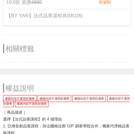
10.0折
原價
4880
現省$0
【BY YAN】法式品香課程券(MO26)
相關標籤
權益說明
優惠內容不適用折價券
優惠內容不適用折價券
優惠內容不適用折價券
優惠內容不適用
折價券
優惠內容不適用折價券
｜商品描述｜
選擇【法式品香課程】的 4 個理由
1. 亞洲首創品香課程：與法國格拉斯 GIP 調香學院合作，獨家代理精品香
氛課程。