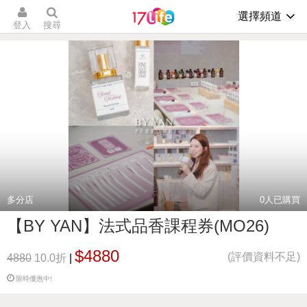
選擇頻道
登入
搜尋
多分店
0
人已購買
【BY YAN】法式品香課程券(MO26)
$4880
(評價資料不足)
4880
10.0折
|
限時優惠中!