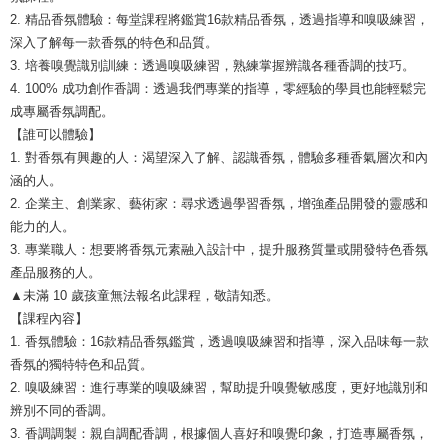
2. 精品香氛體驗：每堂課程將鑑賞16款精品香氛，透過指導和嗅吸練習，
深入了解每一款香氛的特色和品質。
3. 培養嗅覺識別訓練：透過嗅吸練習，熟練掌握辨識各種香調的技巧。
4. 100% 成功創作香調：透過我們專業的指導，零經驗的學員也能輕鬆完
成專屬香氛調配。
【誰可以體驗】
1. 對香氛有興趣的人：渴望深入了解、認識香氛，體驗多種香氣層次和內
涵的人。
2. 企業主、創業家、藝術家：尋求透過學習香氛，增強產品開發的靈感和
能力的人。
3. 專業職人：想要將香氛元素融入設計中，提升服務質量或開發特色香氛
產品服務的人。
▲未滿 10 歲孩童無法報名此課程，敬請知悉。
【課程內容】
1. 香氛體驗：16款精品香氛鑑賞，透過嗅吸練習和指導，深入品味每一款
香氛的獨特特色和品質。
2. 嗅吸練習：進行專業的嗅吸練習，幫助提升嗅覺敏感度，更好地識別和
辨別不同的香調。
3. 香調調製：親自調配香調，根據個人喜好和嗅覺印象，打造專屬香氛，