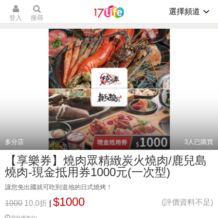
選擇頻道
登入
搜尋
多分店
3
人已購買
【享樂券】燒肉眾精緻炭火燒肉/鹿兒島
燒肉-現金抵用券1000元(一次型)
讓您免出國就可吃到道地的日式燒烤！
$1000
(評價資料不足)
1000
10.0折
|
限時優惠中!