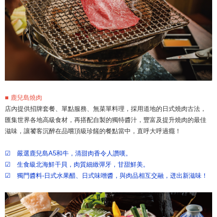
■ 鹿兒島燒肉
店內提供招牌套餐、單點服務、無菜單料理，採用道地的日式燒肉古法，
匯集世界各地高級食材，再搭配自製的獨特醬汁，豐富及提升燒肉的最佳
滋味，讓饕客沉醉在品嚐頂級珍饈的餐點當中，直呼大呼過癮！
☑ 嚴選鹿兒島A5和牛，清甜肉香令人讚嘆。
☑ 生食級北海鮮干貝，肉質細緻彈牙，甘甜鮮美。
☑ 獨門醬料-日式水果醋、日式味噌醬，與肉品相互交融，迸出新滋味！