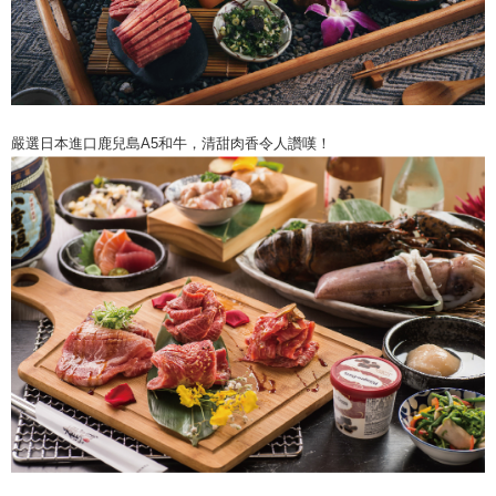
嚴選日本進口鹿兒島A5和牛，清甜肉香令人讚嘆！