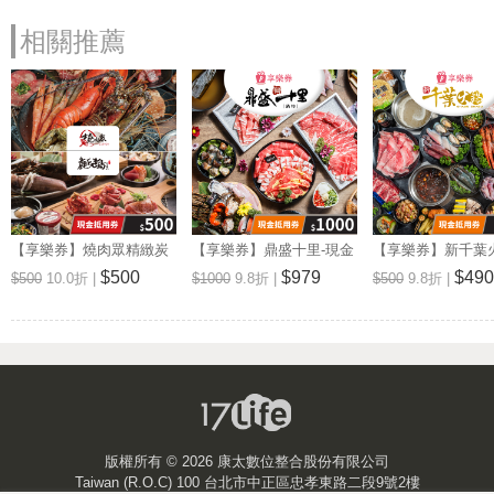
燒肉眾精緻炭火燒肉《嘉義民生店》
電話: (05)222-3110
相關推薦
地址: 嘉義市民生北路139號
Map
營業時間: 依官網公告為主
官網:
https://www.yuanchuang.com.tw/pages/%E5%98%89%E7%BE%A
燒肉眾精緻炭火燒肉《 南投埔里店》
電話: (049)291-2695
地址: 南投縣埔里鎮信義路967號1樓
Map
【享樂券】燒肉眾精緻炭
【享樂券】鼎盛十里-現金
【享樂券】新千葉
營業時間: 依官網公告為主
火燒肉/鹿兒島燒肉-現金
抵用券1000元(一次型)
金抵用券500元(一
$500
$979
$490
官網:
$500
10.0折 |
$1000
9.8折 |
$500
9.8折 |
抵用券500元(一次型)
https://www.yuanchuang.com.tw/pages/%E5%8D%97%E6%8A%95
鹿兒島《板橋文化店》
電話: (02)2962-5099
地址: 新北市板橋區文化路一段205號
Map
營業時間: 依官網公告為主
官網:
版權所有 ©
2026 康太數位整合股份有限公司
https://www.yuanchuang.com.tw/pages/%E6%9D%BF%E6%A9%8
Taiwan (R.O.C) 100 台北市中正區忠孝東路二段9號2樓