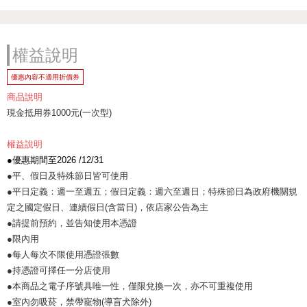
權益說明
優惠內容不適用折價券
商品說明
現金抵用券1000元(一次型)
權益說明
●優惠期間至2026 /12/31
●平、假日及特殊節日皆可使用
●平日定義：週一至週五；假日定義：週六至週日；特殊節日為政府機關規
定之國定假日、連續假日(含當日)，依店家公告為主
●請提前預約，並告知使用本憑證
●限內用
●每人每次不限使用憑證張數
●持憑證可擇任一分店使用
●本商品之電子序號具唯一性，僅限兌換一次，亦不可重複使用
●室內勿吸菸，禁帶寵物(導盲犬除外)