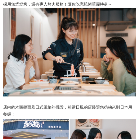
採用無煙燒烤，還有專人烤肉服務！讓你吃完燒烤華麗轉身～
店內的木頭牆面及日式風格的擺設，相當日風的店裝讓您彷彿來到日本用
餐喔！