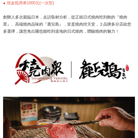
● 現金抵用券1000元(一次型)
創辦人多次親臨日本，走訪取材分析，從正統日式燒肉吃到飽的『燒肉
眾』、高端燒肉品味的『鹿兒島』，皆是燒肉控天堂，２品牌多分店給您
多選擇，​讓您免出國也能吃到道地的日式燒肉，體驗燒肉的魅力！