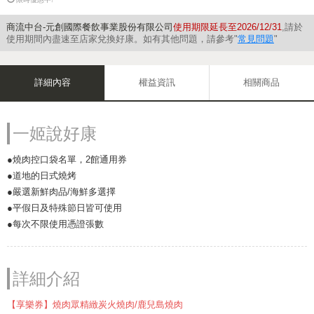
商流中台-元創國際餐飲事業股份有限公司
使用期限延長至2026/12/31
,請於
使用期間內盡速至店家兌換好康。如有其他問題，請參考"
常見問題
"
詳細內容
權益資訊
相關商品
一姬說好康
●燒肉控口袋名單，2館通用券
●道地的日式燒烤
●嚴選新鮮肉品/海鮮多選擇
●平假日及特殊節日皆可使用
●每次不限使用憑證張數
詳細介紹
【享樂券】燒肉眾精緻炭火燒肉/鹿兒島燒肉