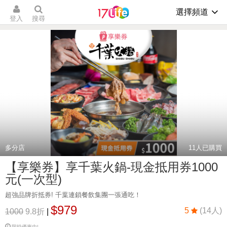
選擇頻道
登入
搜尋
多分店
11
人已購買
【享樂券】享千葉火鍋-現金抵用券1000
元(一次型)
超強品牌折抵券! 千葉連鎖餐飲集團一張通吃！
$979
5
(14人)
1000
9.8折
|
限時優惠中!