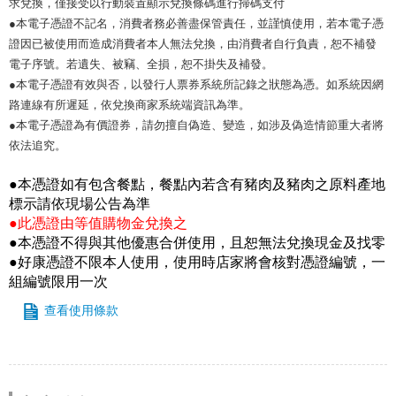
求兌換，僅接受以行動裝置顯示兌換條碼進行掃碼支付
●本電子憑證不記名，消費者務必善盡保管責任，並謹慎使用，若本電子憑
證因已被使用而造成消費者本人無法兌換，由消費者自行負責，恕不補發
電子序號。若遺失、被竊、全損，恕不掛失及補發。
●本電子憑證有效與否，以發行人票券系統所記錄之狀態為憑。如系統因網
路連線有所遲延，依兌換商家系統端資訊為準。
●本電子憑證為有價證券，請勿擅自偽造、變造，如涉及偽造情節重大者將
依法追究。
●本憑證如有包含餐點，餐點內若含有豬肉及豬肉之原料產地
標示請依現場公告為準
●此憑證由等值購物金兌換之
●本憑證不得與其他優惠合併使用，且恕無法兌換現金及找零
●好康憑證不限本人使用，使用時店家將會核對憑證編號，一
組編號限用一次
查看使用條款