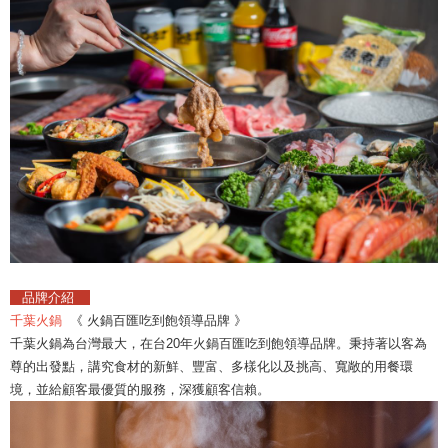
品牌介紹
千葉火鍋
《 火鍋百匯吃到飽領導品牌 》
千葉火鍋為台灣最大，在台20年火鍋百匯吃到飽領導品牌。秉持著以客為
尊的出發點，講究食材的新鮮、豐富、多樣化以及挑高、寬敞的用餐環
境，並給顧客最優質的服務，深獲顧客信賴。