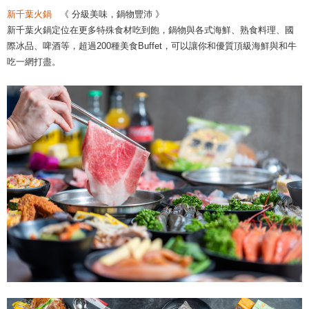
新千葉火鍋
《 分級美味，鍋物豐沛 》
新千葉火鍋定位在更多特殊食材吃到飽，鍋物與各式海鮮、熟食料理、國
際冰品、啤酒等，超過200種美食Buffet，可以讓你和優質頂級海鮮與和牛
吃一網打盡。