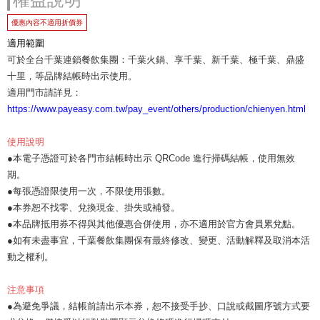
優惠內容不適用折價券
適用範圍
可於全台千葉連鎖餐飲集團：千葉火鍋、享千葉、新千葉、極千葉、鼎盛
十里，等品牌結帳時出示使用。
適用門市請詳見：
https://www.payeasy.com.tw/pay_event/others/production/chienyen.html
使用說明
●本電子憑證可於各門市結帳時出示 QRCode 進行掃碼結帳，使用無效
期。
●每張憑證限使用一次，不限使用張數。
●本券恕不找零、兌換現金、掛失或補發。
●本品牌抵用券不得與其他優惠合併使用，亦不適用於官方會員累兌點。
●如有未盡事宜，千葉餐飲集團保有最終修改、變更、活動解釋及取消本活
動之權利。
注意事項
●為避免爭議，結帳前請出示本券，恕不接受手抄、口說或截圖序號方式要