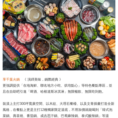
享千葉火鍋
《 演繹美味，鍋際經典 》
更強調提供「在地海鮮、聯名地方小吃、烘培點心」等特色餐點專區，並
且在自助吧引進「啤酒、哈根達斯冰淇淋」無限暢飲、無限吃到飽。
裝潢上主打300坪寬廣空間、以木紋、大理石餐檯、以及文青插畫打造全新
風格，在餐點上更是主打12種獨家限定湯底，不用加價就能喝到「韓式泡
菜鍋、壽喜燒、番茄鍋、成吉思汗鍋、巴蜀麻辣鍋、泰式酸辣鍋」等湯