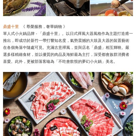
鼎盛十里
《 尊榮服務，奢華鍋物 》
單人式小火鍋品牌 - 「鼎盛十里」。以日式禪風大器風格作為主題打造甫一
推出，即成功於新竹一帶打響知名度，氣勢震撼的大鼓及大器的裝置藝術
在各個角落中隨處可見。充滿古意禪風，並與店名「鼎盛」相互輝映。嚴
選多樣精緻食材，並以優質的肉品及海鮮最為主打，深受都會族群消費者
喜愛。此外，更被部落客喻為「不吃會飲恨的夢幻小火鍋」美名。