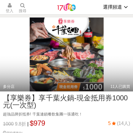
選擇頻道
登入
搜尋
多分店
11
人已購買
【享樂券】享千葉火鍋-現金抵用券1000
元(一次型)
超強品牌折抵券! 千葉連鎖餐飲集團一張通吃！
$979
5
(14人)
1000
9.8折
|
限時優惠中!