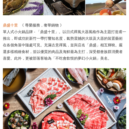
鼎盛十里
《 尊榮服務，奢華鍋物 》
單人式小火鍋品牌 - 「鼎盛十里」。以日式禪風大器風格作為主題打造甫一
推出，即成功於新竹一帶打響知名度，氣勢震撼的大鼓及大器的裝置藝術
在各個角落中隨處可見。充滿古意禪風，並與店名「鼎盛」相互輝映。嚴
選多樣精緻食材，並以優質的肉品及海鮮最為主打，深受都會族群消費者
喜愛。此外，更被部落客喻為「不吃會飲恨的夢幻小火鍋」美名。