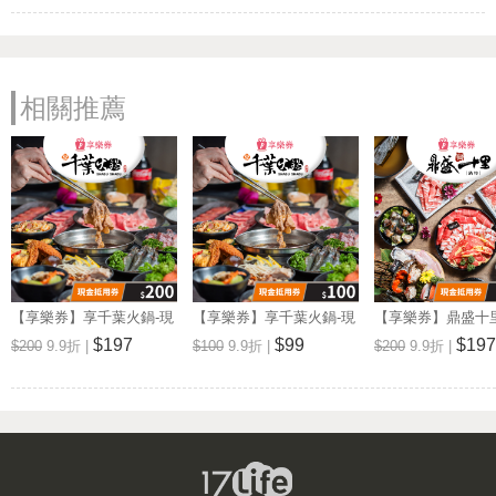
營業時間: 周一~周日 11:00~23:00
新千葉火鍋 斗六店
電話: (05)5344696
相關推薦
地址: 雲林縣斗六市民生南路182號
Map
營業時間: 周一~周日 11:00~23:00
新千葉火鍋 西門店
電話: (02)23317288
地址: 台北市萬華區峨眉街52號7F
Map
營業時間: 週一至週日: 11:00~23:00
千葉火鍋 台東尊爵館
【享樂券】享千葉火鍋-現
【享樂券】享千葉火鍋-現
【享樂券】鼎盛十
電話: (089)333890
金抵用券200元(一次型)
金抵用券100元(一次型)
抵用券200元(一次型
$197
$99
$197
$200
9.9折 |
$100
9.9折 |
$200
9.9折 |
地址: 台東市博愛路432號
Map
營業時間: 週一至週日: 11:00-23:00
新千葉火鍋 屏東店
電話: (08)7666282
地址: 屏東市太原路17-1號
Map