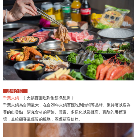
品牌介紹
千葉火鍋
《 火鍋百匯吃到飽領導品牌 》
千葉火鍋為台灣最大，在台20年火鍋百匯吃到飽領導品牌。秉持著以客為
尊的出發點，講究食材的新鮮、豐富、多樣化以及挑高、寬敞的用餐環
境，並給顧客最優質的服務，深獲顧客信賴。