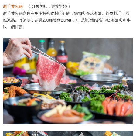
新千葉火鍋
《 分級美味，鍋物豐沛 》
新千葉火鍋定位在更多特殊食材吃到飽，鍋物與各式海鮮、熟食料理、國
際冰品、啤酒等，超過200種美食Buffet，可以讓你和優質頂級海鮮與和牛
吃一網打盡。