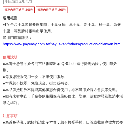
優惠內容不適用折價券
優惠內容不適用折價券
適用範圍
可於全台千葉連鎖餐飲集團：千葉火鍋、享千葉、新千葉、極千葉、鼎盛
十里，等品牌結帳時出示使用。
適用門市請詳見：
https://www.payeasy.com.tw/pay_event/others/production/chienyen.html
使用說明
●本電子憑證可於各門市結帳時出示 QRCode 進行掃碼結帳，使用無效
期。
●每張憑證限使用一次，不限使用張數。
●本券恕不找零、兌換現金、掛失或補發。
●本品牌抵用券不得與其他優惠合併使用，亦不適用於官方會員累兌點。
●如有未盡事宜，千葉餐飲集團保有最終修改、變更、活動解釋及取消本活
動之權利。
注意事項
●為避免爭議，結帳前請出示本券，恕不接受手抄、口說或截圖序號方式要