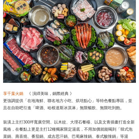
享千葉火鍋
《 演繹美味，鍋際經典 》
更強調提供「在地海鮮、聯名地方小吃、烘培點心」等特色餐點專區，並
且在自助吧引進「啤酒、哈根達斯冰淇淋」無限暢飲、無限吃到飽。
裝潢上主打300坪寬廣空間、以木紋、大理石餐檯、以及文青插畫打造全新
風格，在餐點上更是主打12種獨家限定湯底，不用加價就能喝到「韓式泡
菜鍋、壽喜燒、番茄鍋、成吉思汗鍋、巴蜀麻辣鍋、泰式酸辣鍋」等湯