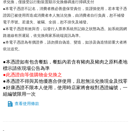
求兌換，僅接受以行動裝置顯示兌換條碼進行掃碼支付
●本電子憑證不記名，消費者務必善盡保管責任，並謹慎使用，若本電子憑
證因已被使用而造成消費者本人無法兌換，由消費者自行負責，恕不補發
電子序號。若遺失、被竊、全損，恕不掛失及補發。
●本電子憑證有效與否，以發行人票券系統所記錄之狀態為憑。如系統因網
路連線有所遲延，依兌換商家系統端資訊為準。
●本電子憑證為有價證券，請勿擅自偽造、變造，如涉及偽造情節重大者將
依法追究。
●本憑證如有包含餐點，餐點內若含有豬肉及豬肉之原料產地
標示請依現場公告為準
●此憑證由等值購物金兌換之
●本憑證不得與其他優惠合併使用，且恕無法兌換現金及找零
●好康憑證不限本人使用，使用時店家將會核對憑證編號，一
組編號限用一次
查看使用條款