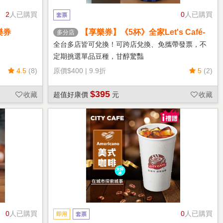
2
人已購買
0
人已購買
套票
樂券
【享樂券】《5杯》全家Let's Café-
多分店
熱單品美式(中杯)
全台多店皆可兌換！可跨店兌換、免攜帶發票，不
定期挑選單品豆種，甘醇驚豔
4.5
(8)
原價
$400
|
9.9折
5
(2)
$395
收藏
超值好康價
元
收藏
0
人已購買
0
人已購買
即用
套票