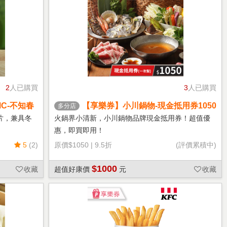
2
人已購買
3
人已購買
C-不知春
【享樂券】小川鍋物-現金抵用券1050
多分店
元(一次型)
片，兼具冬
火鍋界小清新，小川鍋物品牌現金抵用券！超值優
惠，即買即用！
5
(2)
原價
$1050
|
9.5折
(評價累積中)
$1000
收藏
超值好康價
元
收藏