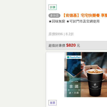
折價
【肯德基】宅宅快樂餐 享
多分店
★回味無窮 ★可於門市及官網使用
原價
$996
|
8.2折
$820
超值好康價
元
套票