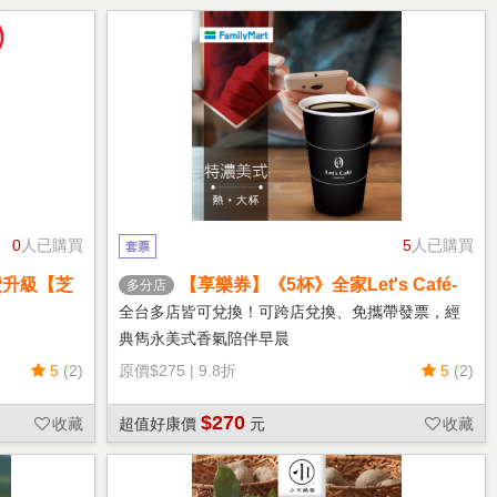
0
人已購買
5
人已購買
套票
費升級【芝
【享樂券】《5杯》全家Let's Café-
多分店
熱特濃美式(大杯)
全台多店皆可兌換！可跨店兌換、免攜帶發票，經
典雋永美式香氣陪伴早晨
5
(2)
原價
$275
|
9.8折
5
(2)
$270
收藏
超值好康價
元
收藏