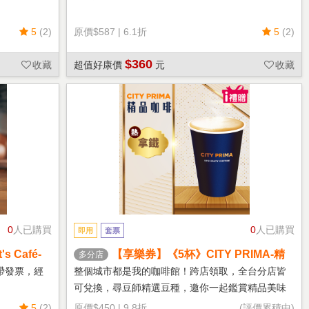
5
(2)
原價
$587
|
6.1折
5
(2)
$360
收藏
超值好康價
元
收藏
0
人已購買
0
人已購買
即用
套票
 Café-
【享樂券】《5杯》CITY PRIMA-精
多分店
品拿鐵(中杯-熱)
帶發票，經
整個城市都是我的咖啡館！跨店領取，全台分店皆
可兌換，尋豆師精選豆種，邀你一起鑑賞精品美味
5
(2)
原價
$450
|
9.8折
(評價累積中)