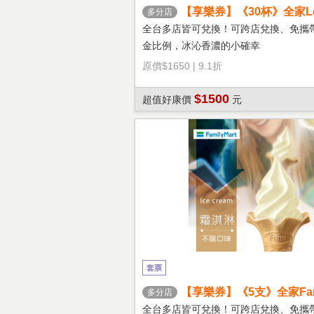
【享樂券】《30杯》全家Let'
多分店
冰拿鐵(大杯)
全台多店皆可兌換！可跨店兌換、免攜
金比例，冰沁香濃的小確幸
原價
$1650
|
9.1折
$1500
超值好康價
元
套票
【享樂券】《5支》全家Fami
多分店
淇淋(口味不限)
全台多店皆可兌換！可跨店兌換、免攜