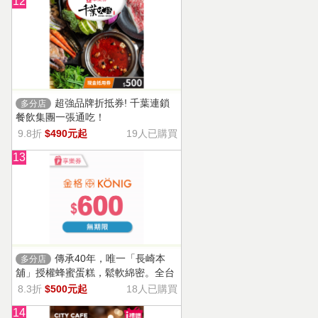
12
超強品牌折抵券! 千葉連鎖
多分店
餐飲集團一張通吃！
9.8折
$490元起
19人已購買
13
傳承40年，唯一「長崎本
多分店
舖」授權蜂蜜蛋糕，鬆軟綿密。全台
13家門市適用，自選商品，幸福烘焙
8.3折
$500元起
18人已購買
帶回家。
14