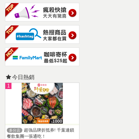
今日熱銷
1
超強品牌折抵券! 千葉連鎖
多分店
餐飲集團一張通吃！