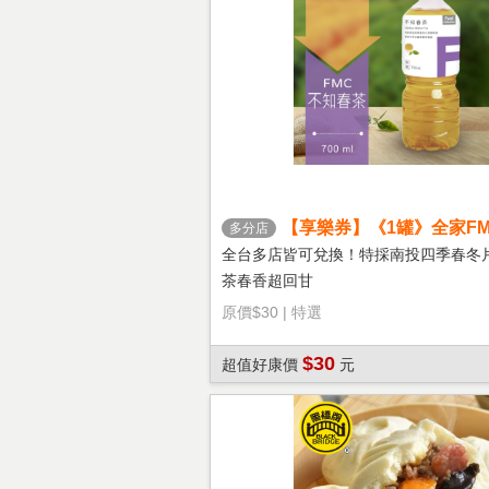
【享樂券】《1罐》全家FM
多分店
茶
全台多店皆可兌換！特採南投四季春冬
茶春香超回甘
原價
$30
|
特選
$30
超值好康價
元