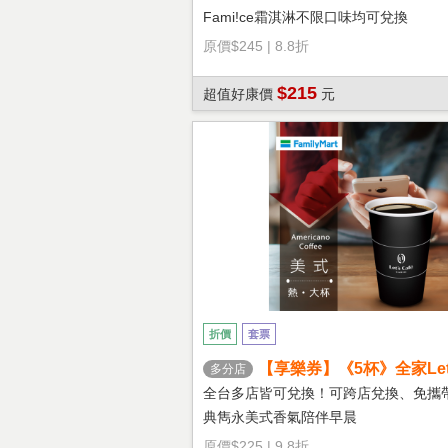
Fami!ce霜淇淋不限口味均可兌換
原價
$245
|
8.8折
$215
超值好康價
元
折價
套票
【享樂券】《5杯》全家Let's
多分店
熱美式(大杯)
全台多店皆可兌換！可跨店兌換、免攜
典雋永美式香氣陪伴早晨
原價
$225
|
9.8折