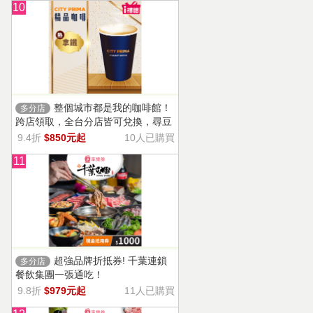
10
整個城市都是我的咖啡館！
多分店
跨店領取，全台分店皆可兌換，尋豆
師精選豆種，邀你一起鑑賞精品美味
9.4折
$850元起
10人已購買
11
超強品牌折抵券! 千葉連鎖
多分店
餐飲集團一張通吃！
9.8折
$979元起
11人已購買