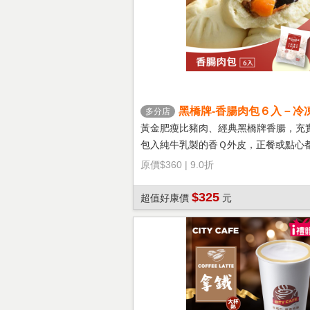
黑橋牌-香腸肉包６入－冷
多分店
黃金肥瘦比豬肉、經典黑橋牌香腸，充
包入純牛乳製的香Ｑ外皮，正餐或點心
選擇！
原價
$360
|
9.0折
$325
超值好康價
元