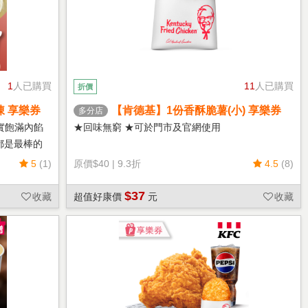
1
人已購買
11
人已購買
折價
凍 享樂券
【肯德基】1份香酥脆薯(小) 享樂券
多分店
實飽滿內餡
★回味無窮 ★可於門市及官網使用
都是最棒的
5
(1)
原價
$40
|
9.3折
4.5
(8)
$37
收藏
超值好康價
元
收藏