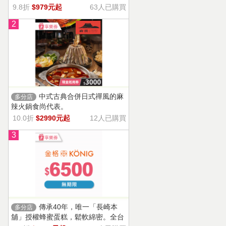
9.8折
$979元起
63人已購買
2
中式古典合併日式禪風的麻
多分店
辣火鍋食尚代表。
10.0折
$2990元起
12人已購買
3
傳承40年，唯一「長崎本
多分店
舖」授權蜂蜜蛋糕，鬆軟綿密。全台