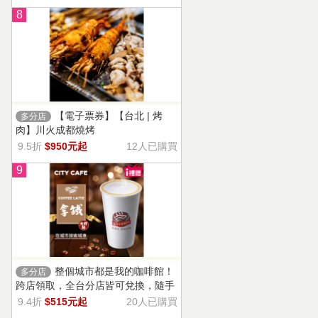
8
【電子票券】【台北 | 烤
多分店
肉】川火成都燒烤
9.5折
$950元起
12人已購買
9
整個城市都是我的咖啡館！
多分店
跨店領取，全台分店皆可兌換，隨手
一杯濃郁香醇，奶香把咖啡的濃烈變
9.4折
$515元起
20人已購買
溫柔！