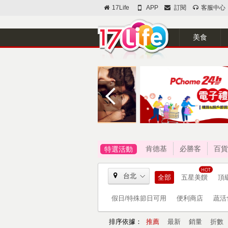
17Life
APP
訂閱
客服中心
美食
肯德基
必勝客
百貨
特選活動
台北
全部
五星美饌
頂
假日/特殊節日可用
便利商店
蔬活
排序依據：
推薦
最新
銷量
折數