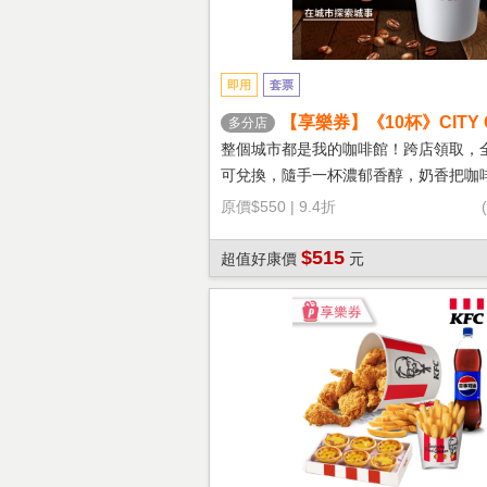
即用
套票
【享樂券】《10杯》CITY 
多分店
鐵(大杯-熱)
整個城市都是我的咖啡館！跨店領取，
可兌換，隨手一杯濃郁香醇，奶香把咖
溫柔！
原價
$550
|
9.4折
$515
超值好康價
元