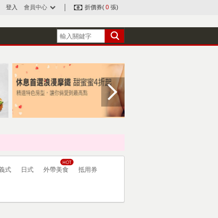
登入
會員中心
折價券(
0
張)
義式
日式
外帶美食
抵用券