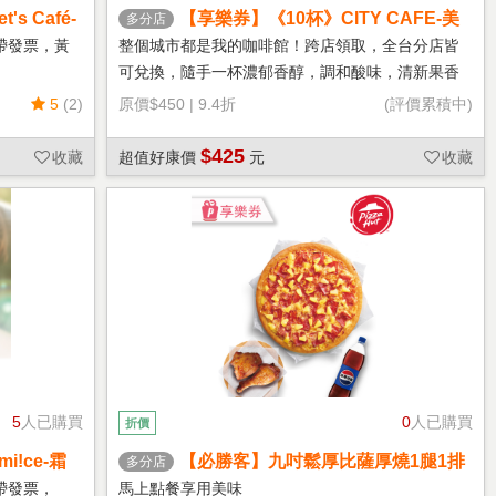
s Café-
【享樂券】《10杯》CITY CAFE-美
多分店
式咖啡(大杯-冰)
帶發票，黃
整個城市都是我的咖啡館！跨店領取，全台分店皆
可兌換，隨手一杯濃郁香醇，調和酸味，清新果香
回甘不苦澀
5
(2)
原價
$450
|
9.4折
(評價累積中)
$425
收藏
超值好康價
元
收藏
5
人已購買
0
人已購買
折價
!ce-霜
【必勝客】九吋鬆厚比薩厚燒1腿1排
多分店
套餐 享樂券
帶發票，
馬上點餐享用美味