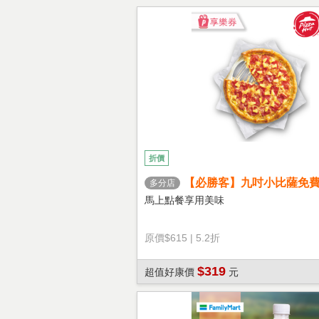
折價
【必勝客】九吋小比薩免
多分店
心餅皮】享樂券
馬上點餐享用美味
原價
$615
|
5.2折
$319
超值好康價
元