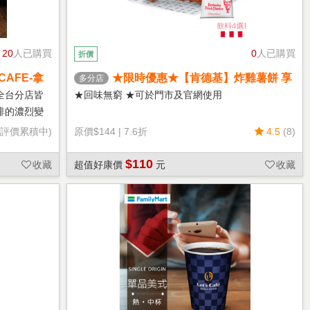
20
人已購買
0
人已購買
折價
CAFE-拿
★限時優惠★【肯德基】炸雞薯餅 享
多分店
樂券
全台分店皆
★回味無窮 ★可於門市及官網使用
啡的濃烈變
(評價累積中)
原價
$144
|
7.6折
4.5
(8)
$110
收藏
超值好康價
元
收藏