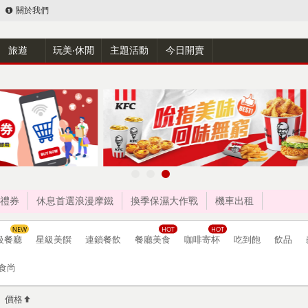
關於我們
旅遊
玩美‧休閒
主題活動
今日開賣
禮券
休息首選浪漫摩鐵
換季保濕大作戰
機車出租
級餐廳
星級美饌
連鎖餐飲
餐廳美食
咖啡寄杯
吃到飽
飲品
食尚
價格