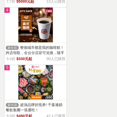
13家門市適用，自選商品，幸福烘焙
7.7折
$5000元起
13人已購買
帶回家。
4
整個城市都是我的咖啡館！
多分店
跨店領取，全台分店皆可兌換，隨手
一杯濃郁香醇，調和酸味，清新果香
9.4折
$330元起
90人已購買
回甘不苦澀
5
超強品牌折抵券! 千葉連鎖
多分店
餐飲集團一張通吃！
9.8折
$490元起
42人已購買