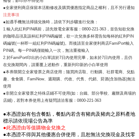
補發；影印亦不得使用
●全家便利商店保留本活動修改及購買優惠指定商品之權利，且不另行通知
注意事項
●如遇手機無法掃描兌換時，請依下列步驟進行兌換：
1.輸入此紅利PIN碼前，請先致電全家客服：0800-221-363，並告知欲兌換
的咖啡品項及該杯紅利PIN碼編號，欲一次兌換多杯需告知每杯的紅利PIN
碼編號(一杯即一組紅利PIN碼編號)。而後請至全家便利商店FamiPort輸入
PIN碼。每一PIN碼僅能輸入一次，無法重複輸入
2.於FamiPort印出的小白單請於7日內使用完畢，如未於7日內使用，且仍
在兌換期間內，請重覆上述動作，重新列印新的小白單使用
●本券限開立全家發票之商店使用；隨買跨店取、行動購、社群電商、兌點
趣、食食購、FamiNow、週期購、代收、代售、代銷、菸酒(含加熱器)無法
使用
●非開立全家發票之特殊店鋪不可使用(如：台鐵、部分學校、廠辦及商場的
店鋪)，若對本券使用上有疑問請洽客服：0800-221-363
●本憑證如有包含餐點，餐點內若含有豬肉及豬肉之原料產地
標示請依現場公告為準
●此憑證由等值購物金兌換之
●本憑證不得與其他優惠合併使用，且恕無法兌換現金及找零