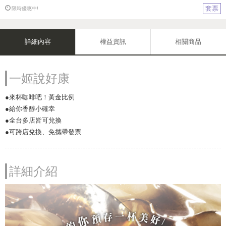
套票
限時優惠中!
詳細內容
權益資訊
相關商品
一姬說好康
●來杯咖啡吧！黃金比例
●給你香醇小確幸
●全台多店皆可兌換
●可跨店兌換、免攜帶發票
詳細介紹