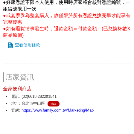
●好康憑證不限本人使用，使用時店家將會核對憑證編號，一
組編號限用一次
●成套票券為整套購入，故僅限於所有憑證兌換完畢才能享有
完整優惠
●如有退貨情事發生時，退款金額＝付款金額－(已兌換杯數X
商品原價)
查看使用條款
店家資訊
全家便利商店
電話: (02)6618-2822#1541
地址: 台北市中山區
Map
官網:
https://www.family.com.tw/Marketing/Map