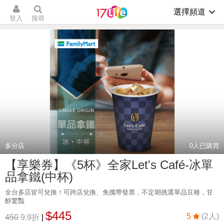
選擇頻道
登入
搜尋
多分店
0
人已購買
【享樂券】《5杯》全家Let's Café-冰單
品拿鐵(中杯)
全台多店皆可兌換！可跨店兌換、免攜帶發票，不定期挑選單品豆種，甘
醇驚豔
$445
5
(2人)
450
9.9折
|