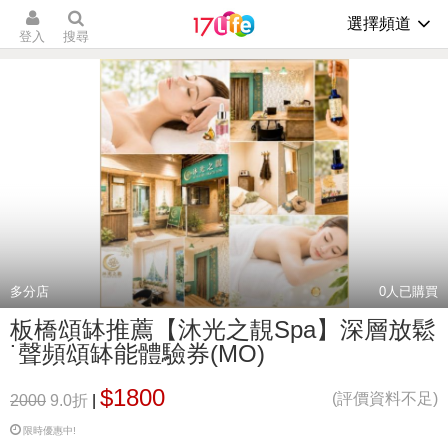
選擇頻道
登入
搜尋
多分店
0
人已購買
板橋頌缽推薦【沐光之靚Spa】深層放鬆
˙聲頻頌缽能體驗券(MO)
$1800
(評價資料不足)
2000
9.0折
|
限時優惠中!