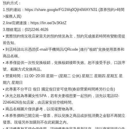
預約方式：
1.預約連結：https://share.google/FG1Wq0Qljh6WAYN31 (票券預約>時間
>服務人員)
2.line官網連接：https://lin.ee/3v3KktZ
3.聯絡電話：(02)2246.4626
• 實際預約情況視店家當天的預約情況為主，預約完成後若時間有變動需提
前告知。
• 到店時請出示憑證(E-mail/手機簡訊/QRcode )進行"核銷"兌換使用票券和
商品名稱。
• 本券僅提供一次性兌換核銷，兌換核銷後即失效。恕不接受手抄、口說序
號、截圖方式兌換商品。
• 營業時間：11:00~20:00 星期一 (星期二 公休) 星期三 星期四 星期五 星
期六 星期日
• 此專案不分平日 假日 國定假日皆可使用(春節營業時間將另行公告)
• 沐光之靚為專屬女性SPA，若有夫妻檔想要一起預約，須先以電話02-
22464626告知店家，由店家安排空檔時間。
• 商品名稱圖片僅供參考，以現場實物為準。
• 本券售價時已開立統一發票，所以兌換之商品或折抵消費之金額不再開立
發票。現場另外加購則不在此範圍之內。
• 各項優惠恕不得合併使用，詳細優惠內容及最新訊息，請以商家現場公告