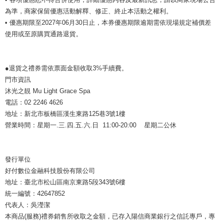
為準，商家保留優惠活動解釋、修正、終止本活動之權利。
• 優惠期限至2027年06月30日止，本券優惠期限逾期需依現場規定補價差
使用或至原購買通路退貨。
●退貨之禮券需依票面金額收取3%手續費。
門市資訊
沐光之靚 Mu Light Grace Spa
電話：02 2246 4626
地址：新北市板橋區漢生東路125巷3號1樓
營業時間：星期一.三.四.五.六.日 11:00-20:00 星期二公休
發行單位
好付數位金融科技股份有限公司
地址：臺北市松山區南京東路5段343號6樓
統一編號：42647852
代表人：吳瀅潔
本商品(服務)禮券銷售所收取之金額，已存入陽信商業銀行之信託專戶，專