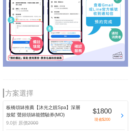
方案選擇
板橋頌缽推薦【沐光之靚Spa】深層
$1800
放鬆˙聲頻頌缽能體驗券(MO)
現省$200
9.0折
原價
2000