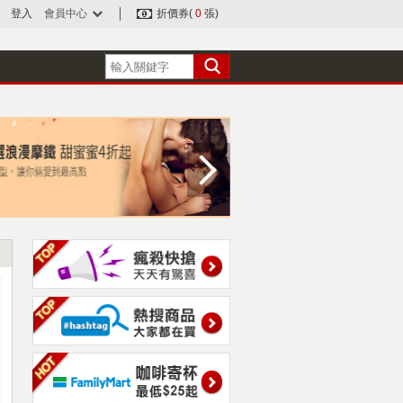
登入
會員中心
折價券(
0
張)