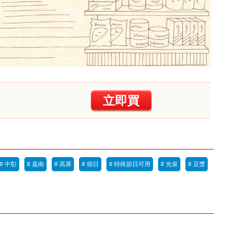
立即買
# 中彰
# 嘉南
# 高屏
# 假日
# 特殊節日可用
# 光泉
# 豆漿