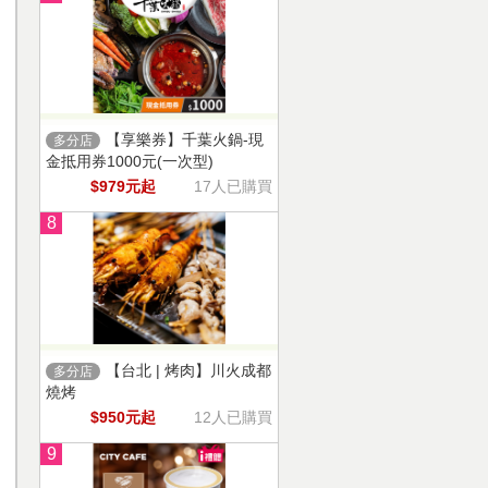
【享樂券】千葉火鍋-現
多分店
金抵用券1000元(一次型)
$979元起
17人已購買
8
【台北 | 烤肉】川火成都
多分店
燒烤
$950元起
12人已購買
9