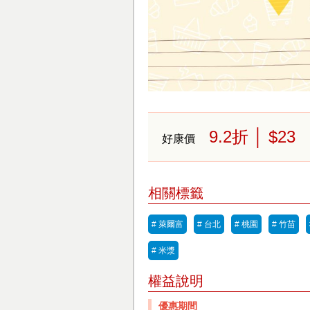
9.2
折
│ $23
好康價
相關標籤
# 萊爾富
# 台北
# 桃園
# 竹苗
# 米漿
權益說明
優惠期間