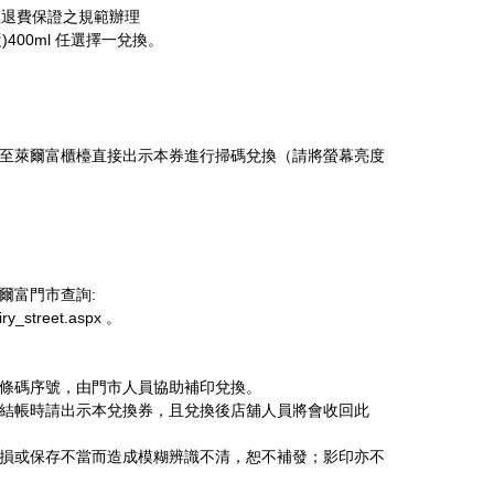
依全程退費保證之規範辦理
400ml 任選擇一兌換。
品至萊爾富櫃檯直接出示本券進行掃碼兌換（請將螢幕亮度
爾富門市查詢:
uiry_street.aspx 。
段條碼序號，由門市人員協助補印兌換。
，結帳時請出示本兌換券，且兌換後店舖人員將會收回此
毀損或保存不當而造成模糊辨識不清，恕不補發；影印亦不