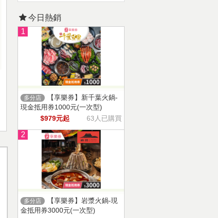
今日熱銷
1
【享樂券】新千葉火鍋-
多分店
現金抵用券1000元(一次型)
$979元起
63人已購買
2
【享樂券】岩漿火鍋-現
多分店
金抵用券3000元(一次型)