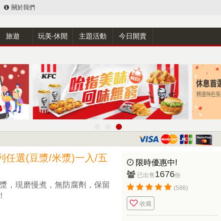
關於我們
旅遊
玩美‧休閒
主題活動
今日開賣
任選(豆漿/米漿)一入/五
限時優惠中!
1676
已出售
份
米漿，現磨慢煮，無防腐劑，保留
(586)
！
收藏