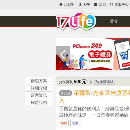
17Life
APP
訂閱
客服中心
美食
優惠方案
500元!
邀請連結
分享賺取
詳細介紹
萊爾富-光泉豆米漿系列
多分店
店家資訊
入
權益說明
手機就是你的便利店！經典豆漿/
最純粹的味道，一日營養輕鬆補給
熱銷
套票