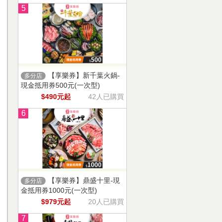
5
【享樂券】新千葉火鍋-
多分店
現金抵用券500元(一次型)
$490元起
42人已購買
6
【享樂券】鼎盛十里-現
多分店
金抵用券1000元(一次型)
$979元起
20人已購買
7