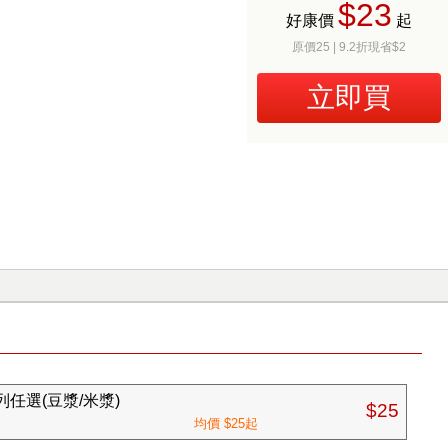
$23
好康價
起
原價25 | 9.2折現省$2
立即買
任選(豆漿/米漿)
$25
均價 $25起