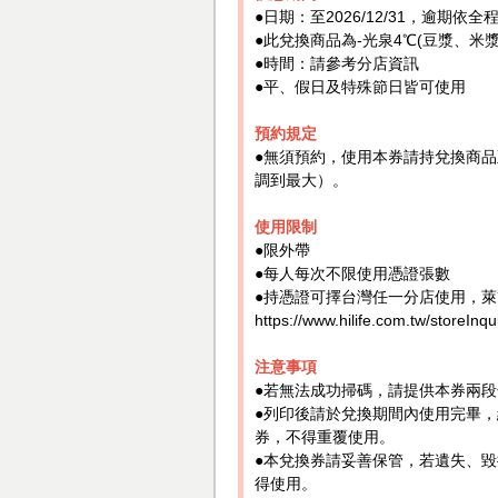
●日期：至2026/12/31，逾期
●此兌換商品為-光泉4℃(豆漿、米漿)
●時間：請參考分店資訊
●平、假日及特殊節日皆可使用
預約規定
●無須預約，使用本券請持兌換商
調到最大）。
使用限制
●限外帶
●每人每次不限使用憑證張數
●持憑證可擇台灣任一分店使用，萊
https://www.hilife.com.tw/storeInq
注意事項
●若無法成功掃碼，請提供本券兩
●列印後請於兌換期間內使用完畢
券，不得重覆使用。
●本兌換券請妥善保管，若遺失、
得使用。