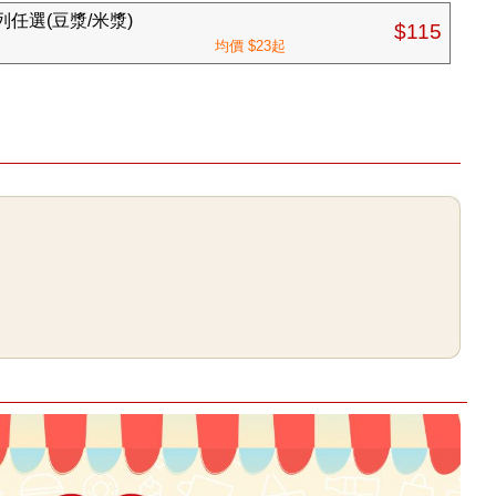
任選(豆漿/米漿)
$115
均價 $23起