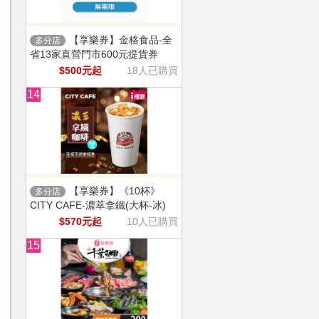
【享樂券】金格食品-全
多分店
省13家直營門市600元提貨券
$500元起
18人已購買
14
【享樂券】《10杯》
多分店
CITY CAFE-濃萃拿鐵(大杯-冰)
$570元起
10人已購買
15