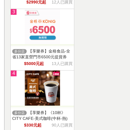
$2990元起
12人已購買
3
【享樂券】金格食品-全
多分店
省13家直營門市6500元提貨券
$5000元起
13人已購買
4
【享樂券】《10杯》
多分店
CITY CAFE-美式咖啡(中杯-熱)
$330元起
90人已購買