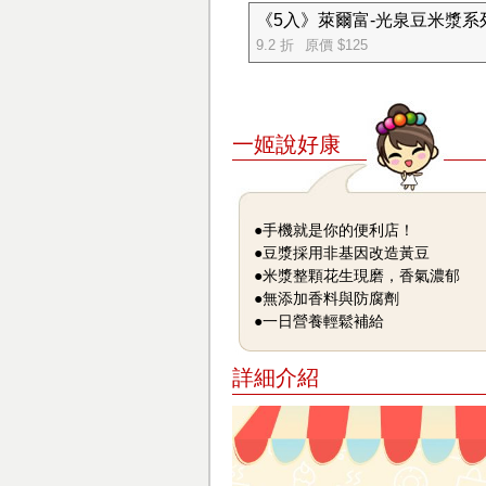
《5入》萊爾富-光泉豆米漿系列
9.2 折
原價 $125
一姬說好康
●手機就是你的便利店！
●豆漿採用非基因改造黃豆
●米漿整顆花生現磨，香氣濃郁
●無添加香料與防腐劑
●一日營養輕鬆補給
詳細介紹