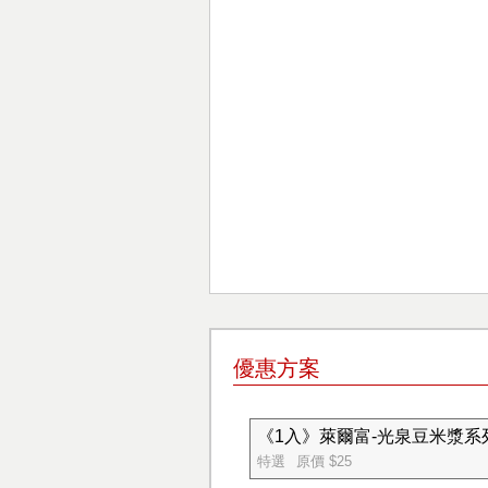
優惠方案
《1入》萊爾富-光泉豆米漿系列
特選
原價 $25