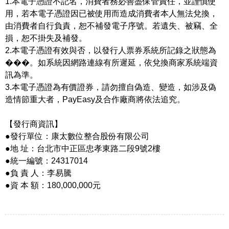
1.本電子憑證不記名，消費者務必善盡保管責任，並謹慎使
用，若本電子憑證因已被使用而造成消費者本人無法兌換，
由消費者自行負責，恕不補發電子序號。若遺失、被竊、全
損，恕不掛失及補發。
2.本電子憑證有效與否，以發行人票券系統所記錄之狀態為
���。如系統因網路連線有所遲延，依兌換商家系統端資
訊為準。
3.本電子憑證為有價證券，請勿擅自偽造、變造，如涉及偽
造情節重大者，PayEasy及合作廠商將依法追究。
【發行商資訊】
●發行單位：康太數位整合股份有限公司
●地 址：台北市中正區忠孝東路二段9號2樓
●統一編號：24317014
●負 責 人：李易騰
●資 本 額：180,000,000元