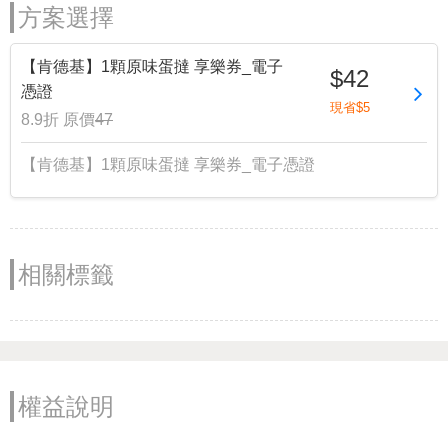
方案選擇
【肯德基】1顆原味蛋撻 享樂券_電子
$42
憑證
現省$5
8.9折
原價
47
【肯德基】1顆原味蛋撻 享樂券_電子憑證
相關標籤
權益說明