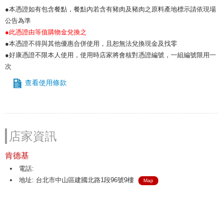
●本憑證如有包含餐點，餐點內若含有豬肉及豬肉之原料產地標示請依現場
公告為準
●此憑證由等值購物金兌換之
●本憑證不得與其他優惠合併使用，且恕無法兌換現金及找零
●好康憑證不限本人使用，使用時店家將會核對憑證編號，一組編號限用一
次
查看使用條款
店家資訊
肯德基
電話:
地址: 台北市中山區建國北路1段96號9樓
Map