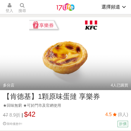
選擇頻道
登入
搜尋
多分店
4
人已購買
【肯德基】1顆原味蛋撻 享樂券
★回味無窮 ★可於門市及官網使用
$42
4.5
(8人)
47
8.9折
|
折價
限時優惠中!