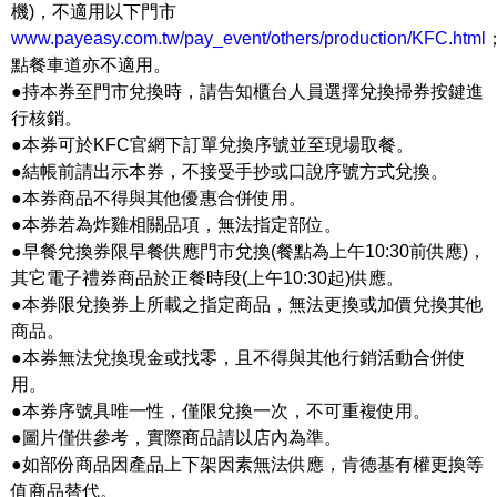
機)，不適用以下門市
www.payeasy.com.tw/pay_event/others/production/KFC.html
點餐車道亦不適用。
●持本券至門市兌換時，請告知櫃台人員選擇兌換掃券按鍵進
行核銷。
●本券可於KFC官網下訂單兌換序號並至現場取餐。
●結帳前請出示本券，不接受手抄或口說序號方式兌換。
●本券商品不得與其他優惠合併使用。
●本券若為炸雞相關品項，無法指定部位。
●早餐兌換券限早餐供應門市兌換(餐點為上午10:30前供應)，
其它電子禮券商品於正餐時段(上午10:30起)供應。
●本券限兌換券上所載之指定商品，無法更換或加價兌換其他
商品。
●本券無法兌換現金或找零，且不得與其他行銷活動合併使
用。
●本券序號具唯一性，僅限兌換一次，不可重複使用。
●圖片僅供參考，實際商品請以店內為準。
●如部份商品因產品上下架因素無法供應，肯德基有權更換等
值商品替代。