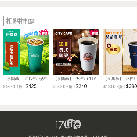
相關推薦
【享樂券】《10杯》現萃
【享樂券】《5杯》CITY
【享樂券】《5杯》C
茶-琥珀小葉紅茶(特大杯-
CAFE-濃萃美式咖啡(大
PRIMA-精品美式(
$425
$240
$390
$450
9.4折 |
$250
9.6折 |
$400
9.8折 |
冰)
杯-熱)