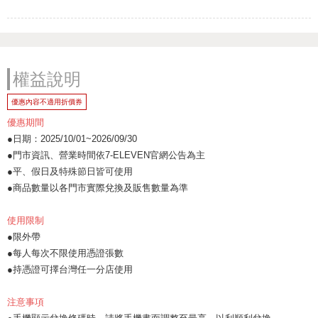
權益說明
優惠內容不適用折價券
優惠期間
●日期：2025/10/01~2026/09/30
●門市資訊、營業時間依7-ELEVEN官網公告為主
●平、假日及特殊節日皆可使用
●商品數量以各門市實際兌換及販售數量為準
使用限制
●限外帶
●每人每次不限使用憑證張數
●持憑證可擇台灣任一分店使用
注意事項