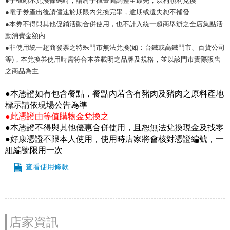
●手機顯示兌換條碼時，請將手機畫面調整至最亮，以利順利兌換
●電子券產出後請儘速於期限內兌換完畢，逾期或遺失恕不補發
●本券不得與其他促銷活動合併使用，也不計入統一超商舉辦之全店集點活
動消費金額內
●非使用統一超商發票之特殊門市無法兌換(如：台鐵或高鐵門市、百貨公司
等)，本兌換券使用時需符合本券載明之品牌及規格，並以該門市實際販售
之商品為主
●本憑證如有包含餐點，餐點內若含有豬肉及豬肉之原料產地
標示請依現場公告為準
●此憑證由等值購物金兌換之
●本憑證不得與其他優惠合併使用，且恕無法兌換現金及找零
●好康憑證不限本人使用，使用時店家將會核對憑證編號，一
組編號限用一次
查看使用條款
店家資訊