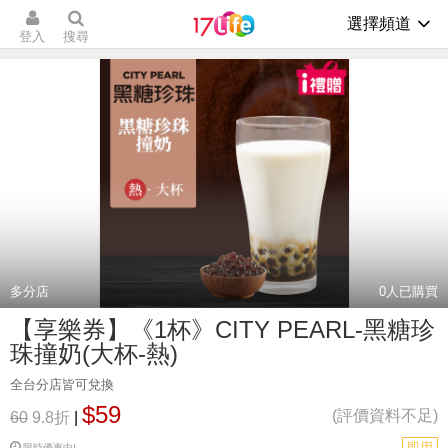
選擇頻道
登入
搜尋
多分店
0
人已購買
【享樂券】《1杯》CITY PEARL-黑糖珍
珠撞奶(大杯-熱)
全台分店皆可兌換
$59
(評價資料不足)
60
9.8折
|
即用
限時優惠中!