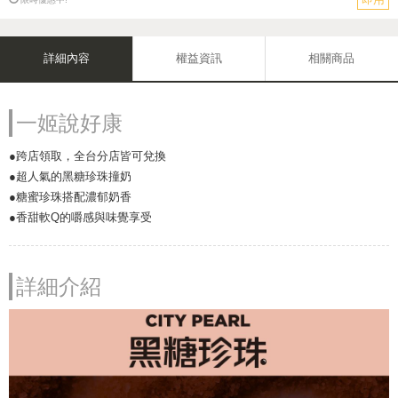
詳細內容
權益資訊
相關商品
一姬說好康
●跨店領取，全台分店皆可兌換
●超人氣的黑糖珍珠撞奶
●糖蜜珍珠搭配濃郁奶香
●香甜軟Q的嚼感與味覺享受
詳細介紹