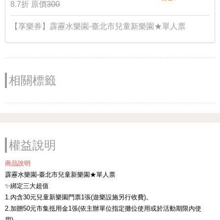
8.7折
原價
300
【享樂券】霹靂水樂園-臺北市兒童新樂園★單人票
相關標籤
權益說明
商品說明
霹靂水樂園-臺北市兒童新樂園★單人票
✨綁定三大超值
1.內含30元兒童新樂園門票1張(遊樂設施另行收費)。
2.加贈50元市集抵用金1張(依主辦單位指定攤位使用或於活動期限內使
用)。