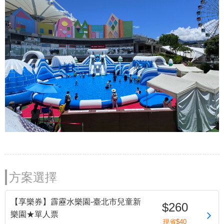
方案選擇
【享樂券】霹靂水樂園-臺北市兒童新
$260
樂園★單人票
現省$40