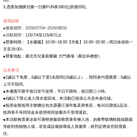
3.憑票加價購兒樂一日樂FUN券180元(原價200)。
使用說明
●優惠期間：2026/07/04~2026/0
8/31
●活動期間：
115/7/4至115/8/
31
止
●
營業時間：【水樂園】10:00~18:00【市集】10:00~20:00（周日收假前一
天至18:00）
●營業地點：臺北市兒童新樂園 大門廣場（鄰近科教館）
注意事項
●2歲以下免票，6歲以下需1名陪同(18歲以上），陪同者均需購票；6歲以
上可不陪同。
●本優惠不限平假日皆可使用，平日不限時，假日限三小時。
●4歲以下禁止進入滑水道區域，本活動已投保公共意外責任險。
●抵用金限抵用主辦攤位包含霹靂江湖市集及商售區，每10元限抵1品項。
抵用券不等同現金未使用視同放棄亦不受理退款。
●本活動無需著泳裝可著輕便服裝唯禁著長褲入池，勿摧帶玻璃蛙鏡或眼鏡
等銳利危險物入場，若造成設備損壞或人員傷害，經判定將追究賠償責
任。