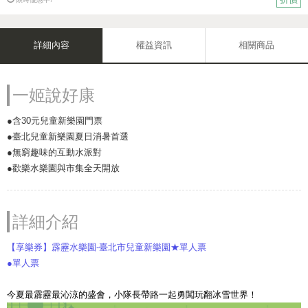
詳細內容
權益資訊
相關商品
一姬說好康
●含30元兒童新樂園門票
●臺北兒童新樂園夏日消暑首選
●無窮趣味的互動水派對
●歡樂水樂園與市集全天開放
詳細介紹
【享樂券】霹靂水樂園-臺北市兒童新樂園★單人票
●單人票
今夏最霹靂最沁涼的盛會，小隊長帶路一起勇闖玩翻冰雪世界！