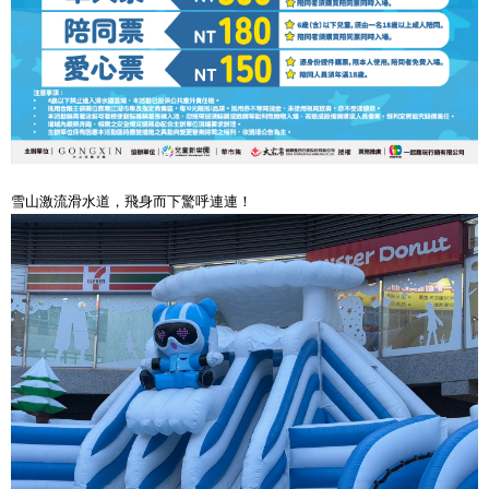
雪山激流滑水道，飛身而下驚呼連連！