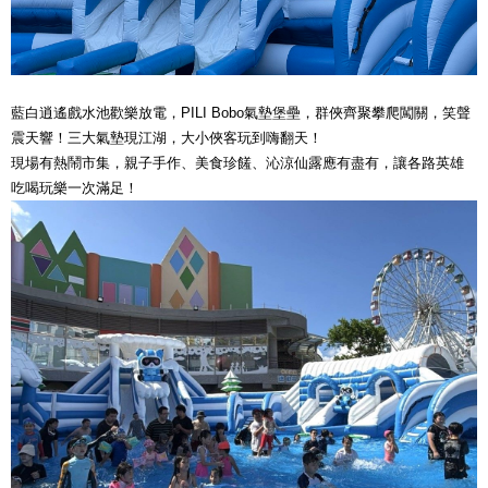
藍白逍遙戲水池歡樂放電，PILI Bobo氣墊堡壘，群俠齊聚攀爬闖關，笑聲
震天響！三大氣墊現江湖，大小俠客玩到嗨翻天！
現場有熱鬧市集，親子手作、美食珍饈、沁涼仙露應有盡有，讓各路英雄
吃喝玩樂一次滿足！