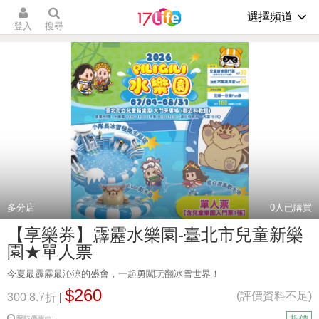
選擇頻道
登入
搜尋
多分店
0
人已購買
【享樂券】霹靂水樂園-臺北市兒童新樂
園★單人票
今夏最霹靂最沁涼的盛會，一起勇闖玩翻冰雪世界！
$260
(評價資料不足)
300
8.7折
|
折價
限時優惠中!