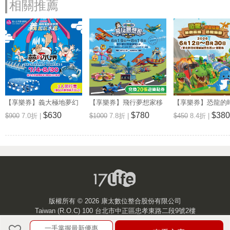
相關推薦
【享樂券】義大極地夢幻
【享樂券】飛行夢想家移
【享樂券】恐龍的
水世界★3人同行票【贈
動FUN樂園-新莊宏匯廣場
務主題樂園-新店
$630
$780
$380
$900
7.0折 |
$1000
7.8折 |
$450
8.4折 |
50元購物抵用金x3】
★兌換20張遊樂點券
親子票1大1小
版權所有 ©
2026 康太數位整合股份有限公司
Taiwan (R.O.C) 100 台北市中正區忠孝東路二段9號2樓
一手掌握最新優惠