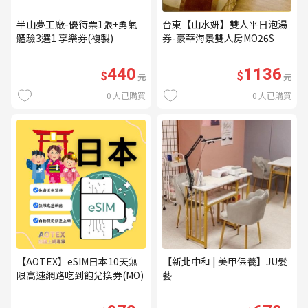
半山夢工廠-優待票1張+勇氣
台東【山水妍】雙人平日泡湯
體驗3選1 享樂券(複製)
券-豪華海景雙人房MO26S
440
1136
$
$
元
元
0
人已購買
0
人已購買
【AOTEX】eSIM日本10天無
【新北中和 | 美甲保養】JU髮
限高速網路吃到飽兌換券(MO)
藝