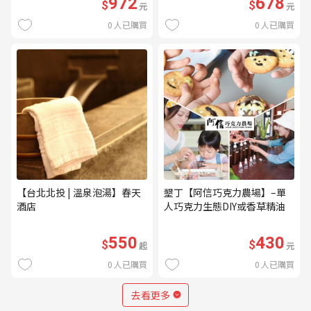
972
678
$
$
元
元
0
人已購買
0
人已購買
【台北北投 | 溫泉泡湯】春天
墾丁【阿信巧克力農場】–單
酒店
人巧克力生態DIY或香草精油
DIY(不分平假日) (MO)
550
430
$
$
起
元
0
人已購買
0
人已購買
去看更多