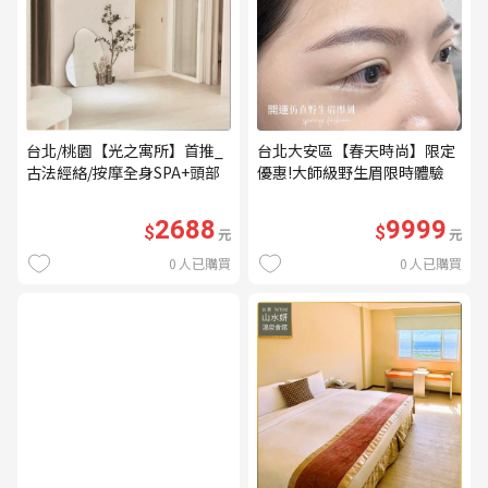
台北/桃園【光之寓所】首推_
台北大安區【春天時尚】限定
古法經絡/按摩全身SPA+頭部
優惠!大師級野生眉限時體驗
舒壓與舒耳共120分鐘贈頌缽
【不指定老師】9999/人 乙堂
共振及餐點(MO)
優惠券（無補色） (MO)
2688
9999
$
$
元
元
0
人已購買
0
人已購買