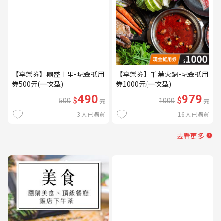
【享樂券】鼎盛十里-現金抵用
【享樂券】千葉火鍋-現金抵用
券500元(一次型)
券1000元(一次型)
490
979
$
$
500
元
1000
元
3
人已購買
16
人已購買
去看更多