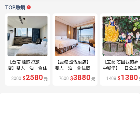
TOP熱銷
【台南 達煦23旅
【鹿港 澄悅酒店】
【宜蘭 芯園我的夢
店】雙人一泊一食住
雙人一泊一食住宿
中城堡】一日公主
宿券---🔥近海安路
券---🔥平日限量升
驗券---🔥含歐式下
2580
3880
1380
$
$
$
3000
元
7600
元
1408
商圈🔥
等家庭房、贈兩小🔥
午茶及換裝🔥