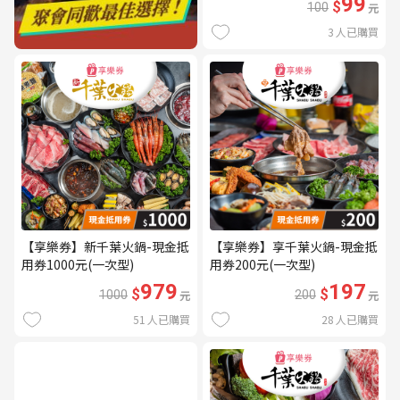
99
$
100
元
3
人已購買
【享樂券】新千葉火鍋-現金抵
【享樂券】享千葉火鍋-現金抵
用券1000元(一次型)
用券200元(一次型)
979
197
$
$
1000
元
200
元
51
人已購買
28
人已購買