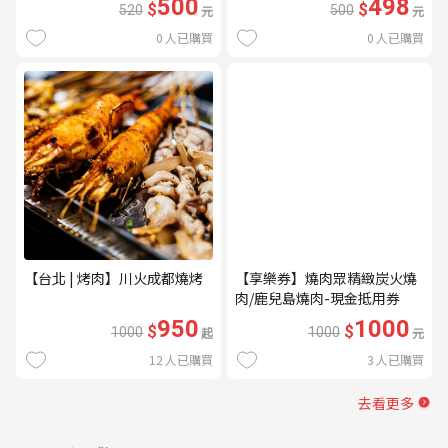
500
498
$
$
520
元
500
元
0
人已購買
0
人已購買
【台北 | 烤肉】川火成都燒烤
【享樂券】燒肉眾精緻炭火燒
肉/鹿兒島燒肉-現金抵用券
1000元(一次型)
950
1000
$
$
1000
起
1000
元
12
人已購買
3
人已購買
去看更多