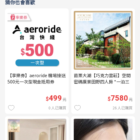
猜你也會喜歡
【享樂券】aeroride 機場接送
苗栗大湖【巧克力雲莊】空間
500元一次型現金抵用券
密碼廣景田野四人房 *一泊三
食* 含早餐+晚餐+下午茶
(MO26)
499
7580
$
$
元
元
0
人已購買
26
人已購買