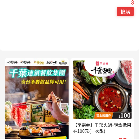
$
搶購
【享樂券】千葉火鍋-現金抵用
券100元(一次型)