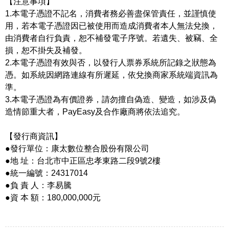
【注意事項】
1.本電子憑證不記名，消費者務必善盡保管責任，並謹慎使
用，若本電子憑證因已被使用而造成消費者本人無法兌換，
由消費者自行負責，恕不補發電子序號。若遺失、被竊、全
損，恕不掛失及補發。
2.本電子憑證有效與否，以發行人票券系統所記錄之狀態為
憑。如系統因網路連線有所遲延，依兌換商家系統端資訊為
準。
3.本電子憑證為有價證券，請勿擅自偽造、變造，如涉及偽
造情節重大者，PayEasy及合作廠商將依法追究。
【發行商資訊】
●發行單位：康太數位整合股份有限公司
●地 址：台北市中正區忠孝東路二段9號2樓
●統一編號：24317014
●負 責 人：李易騰
●資 本 額：180,000,000元