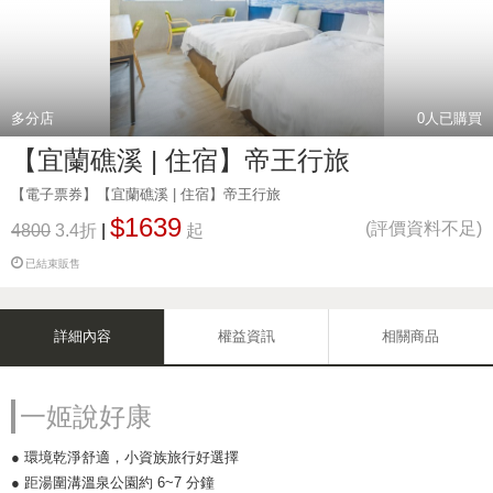
多分店
0
人已購買
【宜蘭礁溪 | 住宿】帝王行旅
【電子票券】【宜蘭礁溪 | 住宿】帝王行旅
$1639
(評價資料不足)
4800
3.4折
|
起
已結束販售
詳細內容
權益資訊
相關商品
一姬說好康
● 環境乾淨舒適，小資族旅行好選擇
● 距湯圍溝溫泉公園約 6~7 分鐘