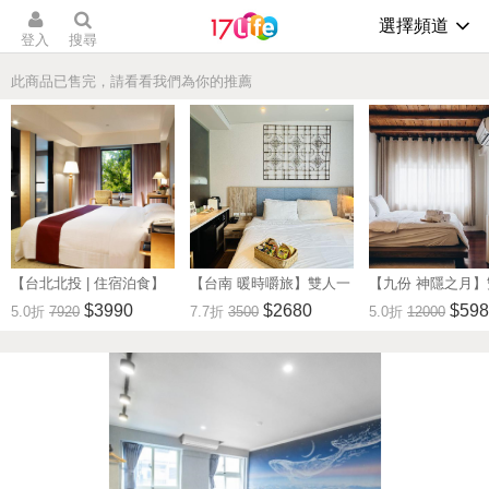
選擇頻道
登入
搜尋
此商品已售完，請看看我們為你的推薦
【台北北投 | 住宿泊食】
【台南 暖時嚼旅】雙人一
【九份 神隱之月
春天酒店
泊一食住宿券---🔥優惠期
泊一食住宿券---
$3990
$2680
$598
5.0折
7920
7.7折
3500
5.0折
12000
限內入住即贈送簡易自助
山城旅行體驗🔥
下午茶🔥