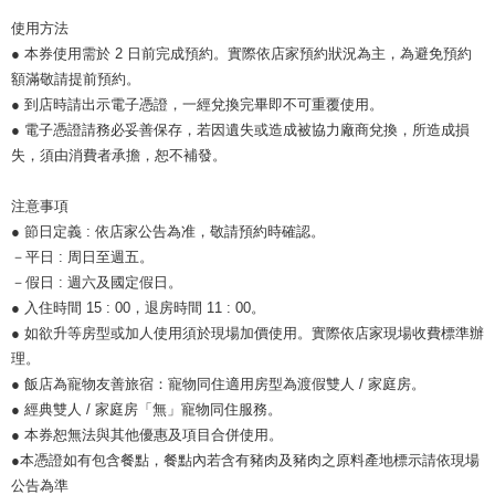
使用方法
● 本券使用需於 2 日前完成預約。實際依店家預約狀況為主，為避免預約
額滿敬請提前預約。
● 到店時請出示電子憑證，一經兌換完畢即不可重覆使用。
● 電子憑證請務必妥善保存，若因遺失或造成被協力廠商兌換，所造成損
失，須由消費者承擔，恕不補發。
注意事項
● 節日定義 : 依店家公告為准，敬請預約時確認。
－平日 : 周日至週五。
－假日 : 週六及國定假日。
● 入住時間 15 : 00，退房時間 11 : 00。
● 如欲升等房型或加人使用須於現場加價使用。實際依店家現場收費標準辦
理。
● 飯店為寵物友善旅宿：寵物同住適用房型為渡假雙人 / 家庭房。
● 經典雙人 / 家庭房「無」寵物同住服務。
● 本券恕無法與其他優惠及項目合併使用。
●本憑證如有包含餐點，餐點內若含有豬肉及豬肉之原料產地標示請依現場
公告為準