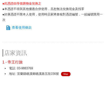
●此憑證由等值購物金兌換之
●本憑證不得與其他優惠合併使用，且恕無法兌換現金及找零
●好康憑證不限本人使用，使用時店家將會核對憑證編號，一組編號限用一
次
查看使用條款
店家資訊
1 - 帝王行旅
電話: 03-9883769
地址: 宜蘭縣礁溪鄉礁溪路五段156號
Map