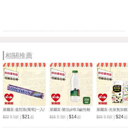
相關推薦
萊爾富-曼陀珠(葡萄)一入/
萊爾富-樂法pH8.0鹼性離
萊爾富-光泉無加
五入
子水(330ml)一入/五入
列任選(鮮豆漿/黑豆
$21
$14
$24
$22
9.5折 |
起
$15
9.3折 |
起
$25
9.6折 |
起
入/五入