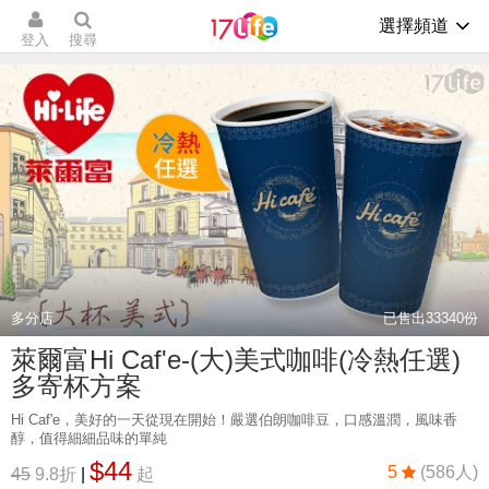
選擇頻道
登入
搜尋
多分店
已售出
33340
份
萊爾富Hi Caf'e-(大)美式咖啡(冷熱任選)
多寄杯方案
Hi Caf'e，美好的一天從現在開始！嚴選伯朗咖啡豆，口感溫潤，風味香
醇，值得細細品味的單純
$44
5
(586人)
45
9.8折
|
起