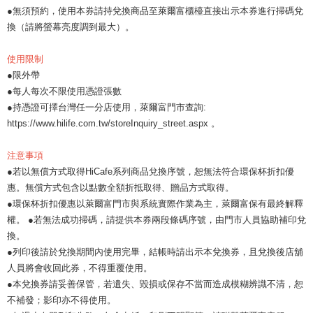
●無須預約，使用本券請持兌換商品至萊爾富櫃檯直接出示本券進行掃碼兌
換（請將螢幕亮度調到最大）。
使用限制
●限外帶
●每人每次不限使用憑證張數
●持憑證可擇台灣任一分店使用，萊爾富門市查詢:
https://www.hilife.com.tw/storeInquiry_street.aspx 。
注意事項
●若以無償方式取得HiCafe系列商品兌換序號，恕無法符合環保杯折扣優
惠。無償方式包含以點數全額折抵取得、贈品方式取得。
●環保杯折扣優惠以萊爾富門市與系統實際作業為主，萊爾富保有最終解釋
權。 ●若無法成功掃碼，請提供本券兩段條碼序號，由門市人員協助補印兌
換。
●列印後請於兌換期間內使用完畢，結帳時請出示本兌換券，且兌換後店舖
人員將會收回此券，不得重覆使用。
●本兌換券請妥善保管，若遺失、毀損或保存不當而造成模糊辨識不清，恕
不補發；影印亦不得使用。