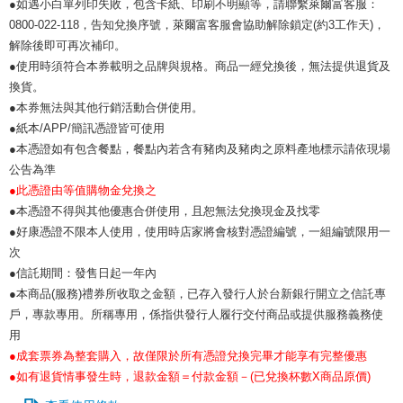
●如遇小白單列印失敗，包含卡紙、印刷不明顯等，請聯繫萊爾富客服：
0800-022-118，告知兌換序號，萊爾富客服會協助解除鎖定(約3工作天)，
解除後即可再次補印。
●使用時須符合本券載明之品牌與規格。商品一經兌換後，無法提供退貨及
換貨。
●本券無法與其他行銷活動合併使用。
●紙本/APP/簡訊憑證皆可使用
●本憑證如有包含餐點，餐點內若含有豬肉及豬肉之原料產地標示請依現場
公告為準
●此憑證由等值購物金兌換之
●本憑證不得與其他優惠合併使用，且恕無法兌換現金及找零
●好康憑證不限本人使用，使用時店家將會核對憑證編號，一組編號限用一
次
●信託期間：發售日起一年內
●本商品(服務)禮券所收取之金額，已存入發行人於台新銀行開立之信託專
戶，專款專用。所稱專用，係指供發行人履行交付商品或提供服務義務使
用
●成套票券為整套購入，故僅限於所有憑證兌換完畢才能享有完整優惠
●如有退貨情事發生時，退款金額＝付款金額－(已兌換杯數X商品原價)