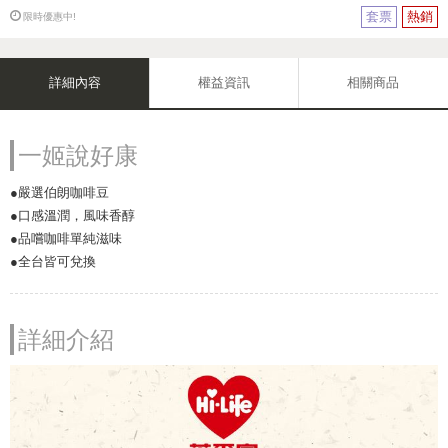
套票
熱銷
限時優惠中!
詳細內容
權益資訊
相關商品
一姬說好康
●嚴選伯朗咖啡豆
●口感溫潤，風味香醇
●品嚐咖啡單純滋味
●全台皆可兌換
詳細介紹