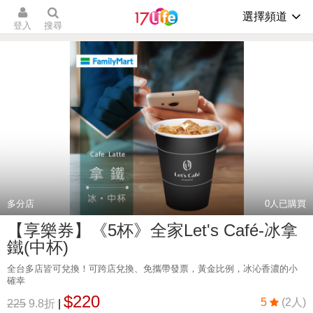
選擇頻道
登入
搜尋
多分店
0
人已購買
【享樂券】《5杯》全家Let's Café-冰拿
鐵(中杯)
全台多店皆可兌換！可跨店兌換、免攜帶發票，黃金比例，冰沁香濃的小
確幸
$220
5
(2人)
225
9.8折
|