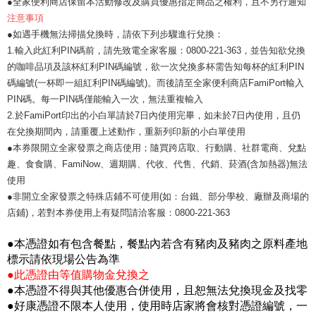
●全家便利商店保留本活動修改及購買優惠指定商品之權利，且不另行通知
注意事項
●如遇手機無法掃描兌換時，請依下列步驟進行兌換：
1.輸入此紅利PIN碼前，請先致電全家客服：0800-221-363，並告知欲兌換
的咖啡品項及該杯紅利PIN碼編號，欲一次兌換多杯需告知每杯的紅利PIN
碼編號(一杯即一組紅利PIN碼編號)。而後請至全家便利商店FamiPort輸入
PIN碼。每一PIN碼僅能輸入一次，無法重複輸入
2.於FamiPort印出的小白單請於7日內使用完畢，如未於7日內使用，且仍
在兌換期間內，請重覆上述動作，重新列印新的小白單使用
●本券限開立全家發票之商店使用；隨買跨店取、行動購、社群電商、兌點
趣、食食購、FamiNow、週期購、代收、代售、代銷、菸酒(含加熱器)無法
使用
●非開立全家發票之特殊店鋪不可使用(如：台鐵、部分學校、廠辦及商場的
店鋪)，若對本券使用上有疑問請洽客服：0800-221-363
●本憑證如有包含餐點，餐點內若含有豬肉及豬肉之原料產地
標示請依現場公告為準
●此憑證由等值購物金兌換之
●本憑證不得與其他優惠合併使用，且恕無法兌換現金及找零
●好康憑證不限本人使用，使用時店家將會核對憑證編號，一