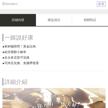
套票
限時優惠中!
詳細內容
權益資訊
相關商品
一姬說好康
●來杯咖啡吧！黃金比例
●給你香醇小確幸
●全台多店皆可兌換
●可跨店兌換、免攜帶發票
詳細介紹