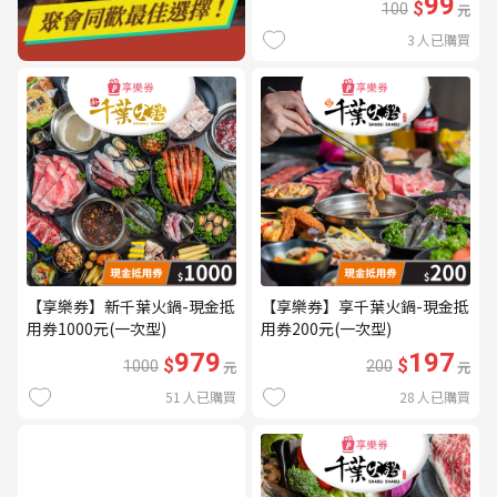
99
$
100
元
3
人已購買
【享樂券】新千葉火鍋-現金抵
【享樂券】享千葉火鍋-現金抵
用券1000元(一次型)
用券200元(一次型)
979
197
$
$
1000
元
200
元
51
人已購買
28
人已購買