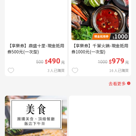
【享樂券】鼎盛十里-現金抵用
【享樂券】千葉火鍋-現金抵用
券500元(一次型)
券1000元(一次型)
490
979
$
$
500
元
1000
元
3
人已購買
16
人已購買
去看更多