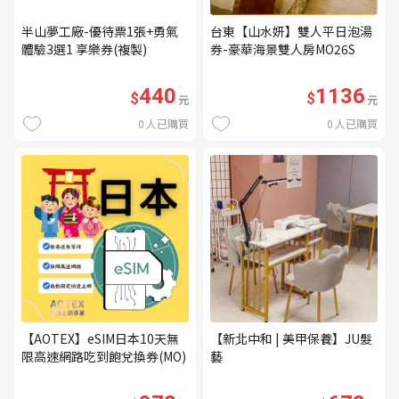
半山夢工廠-優待票1張+勇氣
台東【山水妍】雙人平日泡湯
體驗3選1 享樂券(複製)
券-豪華海景雙人房MO26S
440
1136
$
$
元
元
0
人已購買
0
人已購買
【AOTEX】eSIM日本10天無
【新北中和 | 美甲保養】JU髮
限高速網路吃到飽兌換券(MO)
藝