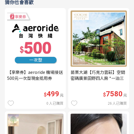
猜你也會喜歡
【享樂券】aeroride 機場接送
苗栗大湖【巧克力雲莊】空間
500元一次型現金抵用券
密碼廣景田野四人房 *一泊三
食* 含早餐+晚餐+下午茶
(MO26)
499
7580
$
$
元
元
0
人已購買
26
人已購買