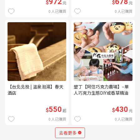
972
678
$
$
元
元
0
人已購買
0
人已購買
【台北北投 | 溫泉泡湯】春天
墾丁【阿信巧克力農場】–單
酒店
人巧克力生態DIY或香草精油
DIY(不分平假日) (MO)
550
430
$
$
起
元
0
人已購買
0
人已購買
去看更多