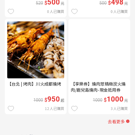
500
498
$
$
520
元
500
元
0
人已購買
0
人已購買
【台北 | 烤肉】川火成都燒烤
【享樂券】燒肉眾精緻炭火燒
肉/鹿兒島燒肉-現金抵用券
1000元(一次型)
950
1000
$
$
1000
起
1000
元
12
人已購買
3
人已購買
去看更多