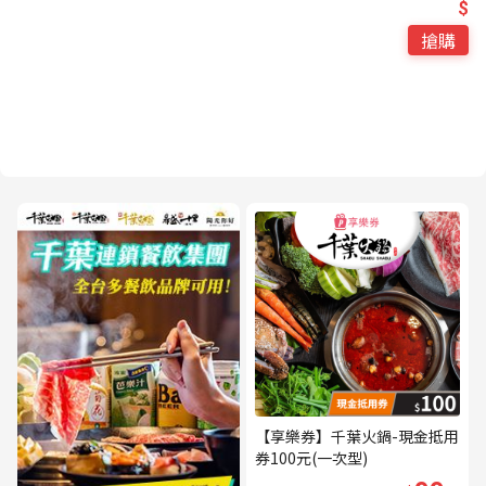
$
搶購
【享樂券】千葉火鍋-現金抵用
券100元(一次型)