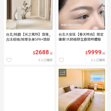
台北/桃園【光之寓所】首推_
台北大安區【春天時尚】限定
古法經絡/按摩全身SPA+頭部
優惠!大師級野生眉限時體驗
舒壓與舒耳共120分鐘贈頌缽
【不指定老師】9999/人 乙堂
共振及餐點(MO)
優惠券（無補色） (MO)
2688
9999
$
$
元
元
0
人已購買
0
人已購買