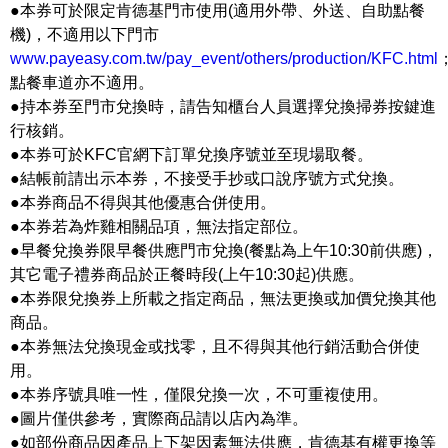
●本券可於限定肯德基門市使用(適用外帶、外送、自助點餐
機)，不適用以下門市
www.payeasy.com.tw/pay_event/others/production/KFC.html
點餐車道亦不適用。
●持本券至門市兌換時，請告知櫃台人員選擇兌換掃券按鍵進
行核銷。
●本券可於KFC官網下訂單兌換序號並至現場取餐。
●結帳前請出示本券，不接受手抄或口說序號方式兌換。
●本券商品不得與其他優惠合併使用。
●本券若為炸雞相關品項，無法指定部位。
●早餐兌換券限早餐供應門市兌換(餐點為上午10:30前供應)，
其它電子禮券商品於正餐時段(上午10:30起)供應。
●本券限兌換券上所載之指定商品，無法更換或加價兌換其他
商品。
●本券無法兌換現金或找零，且不得與其他行銷活動合併使
用。
●本券序號具唯一性，僅限兌換一次，不可重複使用。
●圖片僅供參考，實際商品請以店內為準。
●如部份商品因產品上下架因素無法供應，肯德基有權更換等