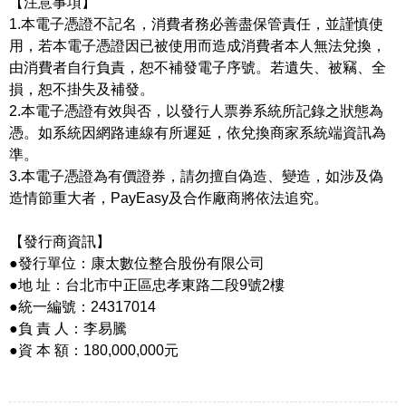
【注意事項】
1.本電子憑證不記名，消費者務必善盡保管責任，並謹慎使
用，若本電子憑證因已被使用而造成消費者本人無法兌換，
由消費者自行負責，恕不補發電子序號。若遺失、被竊、全
損，恕不掛失及補發。
2.本電子憑證有效與否，以發行人票券系統所記錄之狀態為
憑。如系統因網路連線有所遲延，依兌換商家系統端資訊為
準。
3.本電子憑證為有價證券，請勿擅自偽造、變造，如涉及偽
造情節重大者，PayEasy及合作廠商將依法追究。
【發行商資訊】
●發行單位：康太數位整合股份有限公司
●地 址：台北市中正區忠孝東路二段9號2樓
●統一編號：24317014
●負 責 人：李易騰
●資 本 額：180,000,000元