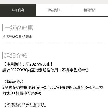
詳細內容
權益資訊
相關商品
一姬說好康
肯德基KFC 吮指美味
詳細介紹
【使用期限：至2027/9/30止】
請於2027/9/30內至指定通路使用，不得零售或轉售
【商品內容】
2塊青花椒香麻脆雞(辣)+點心盒A(1份香酥脆薯(小)+4塊上校
雞塊)+1杯百事可樂(中)
【肯德基商品券注意事項】