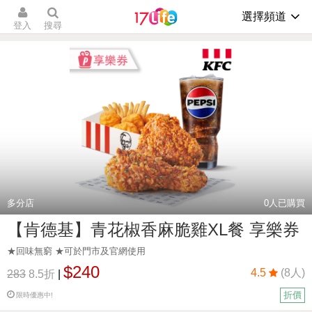
選擇頻道
登入
搜尋
多分店
0
人已購買
【肯德基】青花椒香麻脆雞XL餐 享樂券
★回味無窮 ★可於門市及官網使用
$240
4.5
(8人)
283
8.5折
|
折價
限時優惠中!