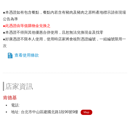
●本憑證如有包含餐點，餐點內若含有豬肉及豬肉之原料產地標示請依現場
公告為準
●此憑證由等值購物金兌換之
●本憑證不得與其他優惠合併使用，且恕無法兌換現金及找零
●好康憑證不限本人使用，使用時店家將會核對憑證編號，一組編號限用一
次
查看使用條款
店家資訊
肯德基
電話:
地址: 台北市中山區建國北路1段96號9樓
Map