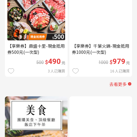
【享樂券】鼎盛十里-現金抵用
【享樂券】千葉火鍋-現金抵用
券500元(一次型)
券1000元(一次型)
490
979
$
$
500
元
1000
元
3
人已購買
16
人已購買
去看更多