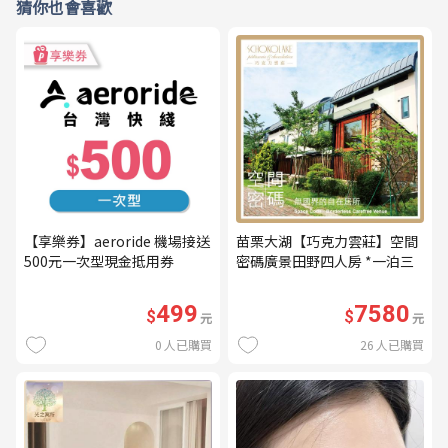
猜你也會喜歡
【享樂券】aeroride 機場接送
苗栗大湖【巧克力雲莊】空間
500元一次型現金抵用券
密碼廣景田野四人房 *一泊三
食* 含早餐+晚餐+下午茶
(MO26)
499
7580
$
$
元
元
0
人已購買
26
人已購買