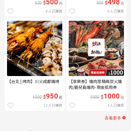
500
498
$
$
520
元
500
元
0
人已購買
0
人已購買
【台北 | 烤肉】川火成都燒烤
【享樂券】燒肉眾精緻炭火燒
肉/鹿兒島燒肉-現金抵用券
1000元(一次型)
950
1000
$
$
1000
起
1000
元
12
人已購買
3
人已購買
去看更多