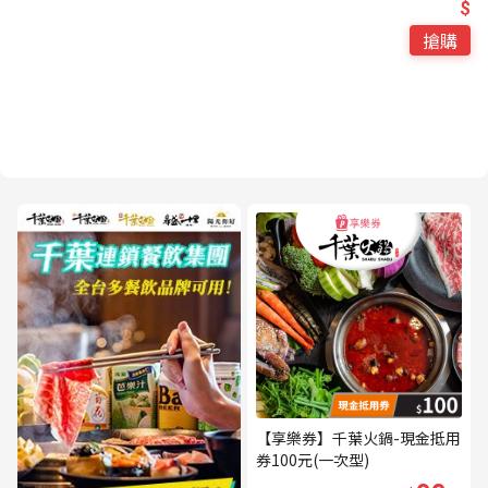
$
搶購
【享樂券】千葉火鍋-現金抵用
券100元(一次型)