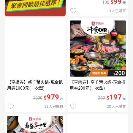
99
$
100
元
3
人已購買
【享樂券】新千葉火鍋-現金抵
【享樂券】享千葉火鍋-現金抵
用券1000元(一次型)
用券200元(一次型)
979
197
$
$
1000
元
200
元
51
人已購買
28
人已購買