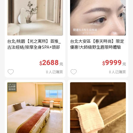
台北/桃園【光之寓所】首推_
台北大安區【春天時尚】限定
古法經絡/按摩全身SPA+頭部
優惠!大師級野生眉限時體驗
舒壓與舒耳共120分鐘贈頌缽
【不指定老師】9999/人 乙堂
共振及餐點(MO)
優惠券（無補色） (MO)
2688
9999
$
$
元
元
0
人已購買
0
人已購買