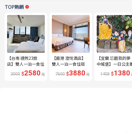
TOP熱銷
【台南 達煦23旅
【鹿港 澄悅酒店】
【宜蘭 芯園我的夢
店】雙人一泊一食住
雙人一泊一食住宿
中城堡】一日公主
宿券---🔥近海安路
券---🔥平日限量升
驗券---🔥含歐式下
2580
3880
1380
$
$
$
3000
元
7600
元
1408
商圈🔥
等家庭房、贈兩小🔥
午茶及換裝🔥