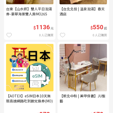
台東【山水妍】雙人平日泡湯
【台北北投 | 溫泉泡湯】春天
券-豪華海景雙人房MO26S
酒店
1136
550
$
$
元
起
0
人已購買
0
人已購買
【AOTEX】eSIM日本10天無
【新北中和 | 美甲保養】JU髮
限高速網路吃到飽兌換券(MO)
藝