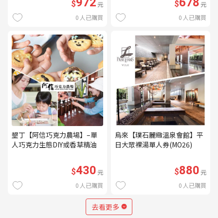
972
678
$
$
元
元
0
人已購買
0
人已購買
墾丁【阿信巧克力農場】–單
烏來【璞石麗緻溫泉會館】平
人巧克力生態DIY或香草精油
日大眾裸湯單人券(MO26)
DIY(不分平假日) (MO)
430
880
$
$
元
元
0
人已購買
0
人已購買
去看更多