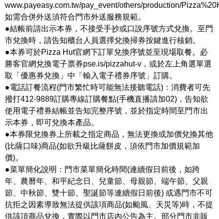
www.payeasy.com.tw/pay_event/others/production/Pizza%20
如需合併外送須符合門市外送服務規範。
●結帳前請出示本券，不接受手抄或口說序號方式兌換。至門
市兌換時，請告知櫃台人員選擇兌換掃券按鍵進行核銷。
●本券可於Pizza Hut官網下訂單兌換序號並至現場取餐。必
勝客官網兌換電子票券pse.is/pizzahut-v，或於左上角選單選
取「優惠券兌換」中「輸入電子禮券序號」訂購。
●電話訂餐流程(門市繁忙時可能無法接聽電話)：消費者可先
撥打412-9889訂購專線訂購餐點(手機直播請加02)，告知欲
使用電子禮券結帳並告知完整序號，並於指定時間至門市出
示本券，即可兌換本產品。
●本券限兌換券上所載之指定商品，無法更換或加價兌換其他
(比薩口味)商品(如欲升級比薩餅皮，須依門市加價規範加
價)。
●菜單簡化說明：門市菜單簡化時間(連續假日前後，如跨
年、農曆年、和平紀念日、兒童節、母親節、端午節、父親
節、中秋節、雙十節、聖誕節等連續假日前後) 或遇門市不可
抗拒之因素導致無法提供該項商品(如颱風、天災等)時，不提
供該項商品兌換，實際以門市店內公告為主。部分門市非販