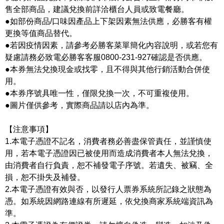
售全部商品，建議兌換前詳洽櫃台人員或致電餐廳。
●如部份商品/口味因產品上下架因素無法供應，必勝客有權
更換等值商品替代。
●若因疫情因素，請參考必勝客菜單簡化內容說明，或若您有
疑慮請務必致電必勝客客服0800-231-927確認是否供應。
●本券無法兌換現金或找零，且不得與其他行銷活動合併使
用。
●本券序號具唯一性，僅限兌換一次，不可重複使用。
●圖片僅供參考，實際商品請以店內為準。
【注意事項】
1.本電子憑證不記名，消費者務必善盡保管責任，並謹慎使
用，若本電子憑證因已被使用而造成消費者本人無法兌換，
由消費者自行負責，恕不補發電子序號。若遺失、被竊、全
損，恕不掛失及補發。
2.本電子憑證有效與否，以發行人票券系統所記錄之狀態為
憑。如系統因網路連線有所遲延，依兌換商家系統端資訊為
準。