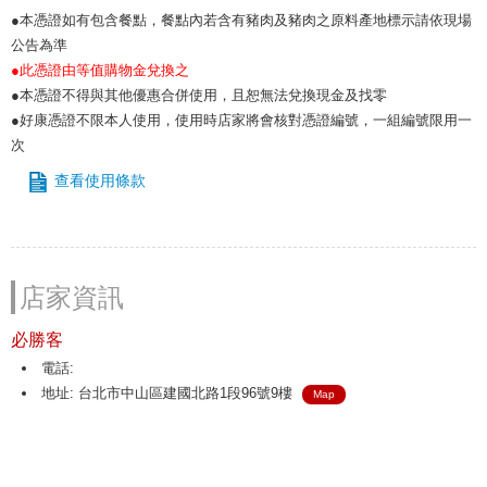
●本憑證如有包含餐點，餐點內若含有豬肉及豬肉之原料產地標示請依現場
公告為準
●此憑證由等值購物金兌換之
●本憑證不得與其他優惠合併使用，且恕無法兌換現金及找零
●好康憑證不限本人使用，使用時店家將會核對憑證編號，一組編號限用一
次
查看使用條款
店家資訊
必勝客
電話:
地址: 台北市中山區建國北路1段96號9樓
Map