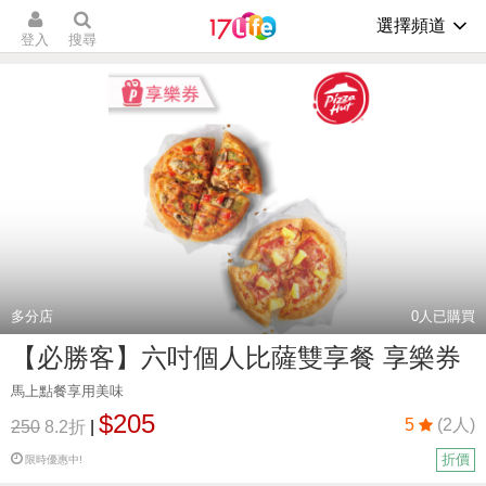
選擇頻道
登入
搜尋
多分店
0
人已購買
【必勝客】六吋個人比薩雙享餐 享樂券
馬上點餐享用美味
$205
5
(2人)
250
8.2折
|
折價
限時優惠中!