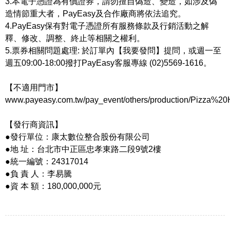
3.本電子憑證為有價證券，請勿擅自偽造、變造，如涉及偽
造情節重大者，PayEasy及合作廠商將依法追究。
4.PayEasy保有對電子憑證所有服務條款及行銷活動之解
釋、修改、調整、終止等相關之權利。
5.票券相關問題處理: 於訂單內【我要發問】提問，或週一至
週五09:00-18:00撥打PayEasy客服專線 (02)5569-1616。
【不適用門市】
www.payeasy.com.tw/pay_event/others/production/Pizza%20H
【發行商資訊】
●發行單位：康太數位整合股份有限公司
●地 址：台北市中正區忠孝東路二段9號2樓
●統一編號：24317014
●負 責 人：李易騰
●資 本 額：180,000,000元