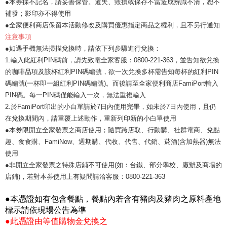
●本券採不記名，請妥善保管。遺失、毀損或保存不當造成辨識不清，恕不
補發；影印亦不得使用
●全家便利商店保留本活動修改及購買優惠指定商品之權利，且不另行通知
注意事項
●如遇手機無法掃描兌換時，請依下列步驟進行兌換：
1.輸入此紅利PIN碼前，請先致電全家客服：0800-221-363，並告知欲兌換
的咖啡品項及該杯紅利PIN碼編號，欲一次兌換多杯需告知每杯的紅利PIN
碼編號(一杯即一組紅利PIN碼編號)。而後請至全家便利商店FamiPort輸入
PIN碼。每一PIN碼僅能輸入一次，無法重複輸入
2.於FamiPort印出的小白單請於7日內使用完畢，如未於7日內使用，且仍
在兌換期間內，請重覆上述動作，重新列印新的小白單使用
●本券限開立全家發票之商店使用；隨買跨店取、行動購、社群電商、兌點
趣、食食購、FamiNow、週期購、代收、代售、代銷、菸酒(含加熱器)無法
使用
●非開立全家發票之特殊店鋪不可使用(如：台鐵、部分學校、廠辦及商場的
店鋪)，若對本券使用上有疑問請洽客服：0800-221-363
●本憑證如有包含餐點，餐點內若含有豬肉及豬肉之原料產地
標示請依現場公告為準
●此憑證由等值購物金兌換之