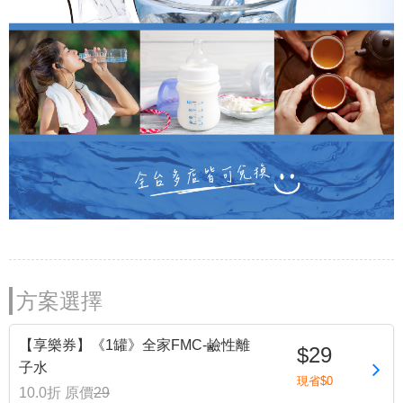
方案選擇
【享樂券】《1罐》全家FMC-鹼性離
$29
子水
現省$0
10.0折
原價
29