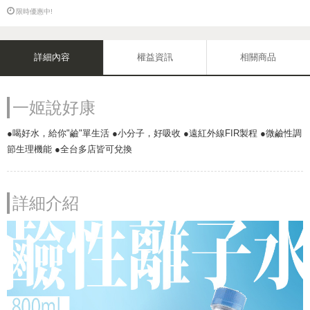
限時優惠中!
詳細內容
權益資訊
相關商品
一姬說好康
●喝好水，給你"鹼"單生活 ●小分子，好吸收 ●遠紅外線FIR製程 ●微鹼性調
節生理機能 ●全台多店皆可兌換
詳細介紹