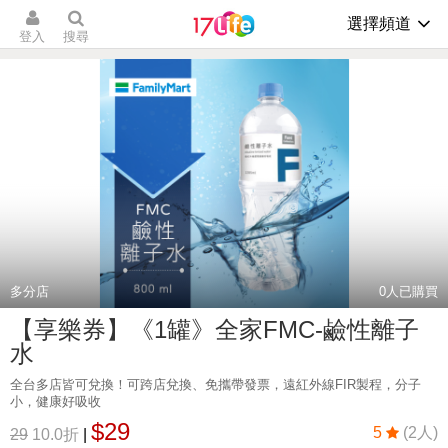
選擇頻道
登入
搜尋
多分店
0
人已購買
【享樂券】《1罐》全家FMC-鹼性離子
水
全台多店皆可兌換！可跨店兌換、免攜帶發票，遠紅外線FIR製程，分子
小，健康好吸收
$29
5
(2人)
29
10.0折
|