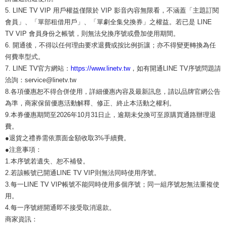
5. LINE TV VIP 用戶權益僅限於 VIP 影音內容無限看，不涵蓋「主題訂閱
會員」、「單部租借用戶」、「單劇全集兌換券」之權益。若已是 LINE
TV VIP 會員身份之帳號，則無法兌換序號或疊加使用期間。
6. 開通後，不得以任何理由要求退費或按比例折讓；亦不得變更轉換為任
何費率型式。
7. LINE TV官方網站：
https://www.linetv.tw
，如有開通LINE TV序號問題請
洽詢：service@linetv.tw
8.各項優惠恕不得合併使用，詳細優惠內容及最新訊息，請以品牌官網公告
為準，商家保留優惠活動解釋、修正、終止本活動之權利。
9.本券優惠期間至2026年10月31日止，逾期未兌換可至原購買通路辦理退
費。
●退貨之禮券需依票面金額收取3%手續費。
●注意事項：
1.本序號若遺失、恕不補發。
2.若該帳號已開通LINE TV VIP則無法同時使用序號。
3.每一LINE TV VIP帳號不能同時使用多個序號；同一組序號恕無法重複使
用。
4.每一序號經開通即不接受取消退款。
商家資訊：