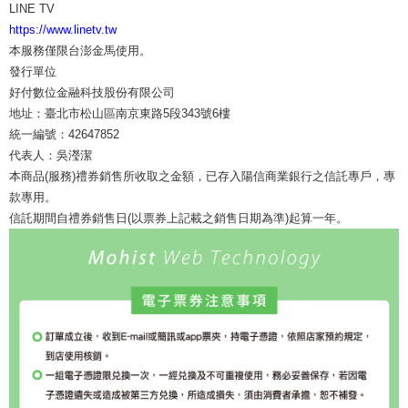
LINE TV
https://www.linetv.tw
本服務僅限台澎金馬使用。
發行單位
好付數位金融科技股份有限公司
地址：臺北市松山區南京東路5段343號6樓
統一編號：42647852
代表人：吳瀅潔
本商品(服務)禮券銷售所收取之金額，已存入陽信商業銀行之信託專戶，專
款專用。
信託期間自禮券銷售日(以票券上記載之銷售日期為準)起算一年。