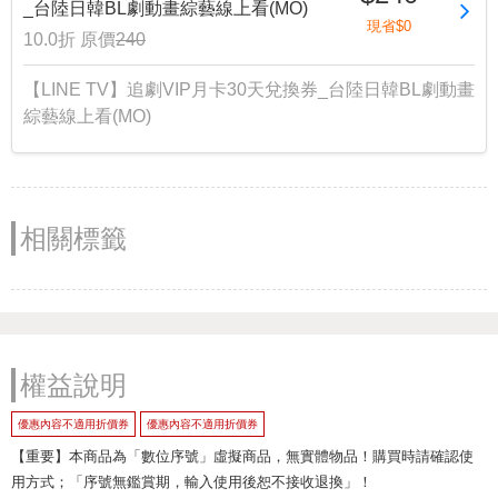
_台陸日韓BL劇動畫綜藝線上看(MO)
現省$0
10.0折
原價
240
【LINE TV】追劇VIP月卡30天兌換券_台陸日韓BL劇動畫
綜藝線上看(MO)
相關標籤
權益說明
優惠內容不適用折價券
優惠內容不適用折價券
【重要】本商品為「數位序號」虛擬商品，無實體物品！購買時請確認使
用方式；「序號無鑑賞期，輸入使用後恕不接收退換」！