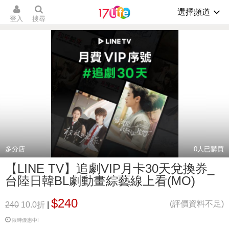
選擇頻道
登入
搜尋
多分店
0
人已購買
【LINE TV】追劇VIP月卡30天兌換券_
台陸日韓BL劇動畫綜藝線上看(MO)
$240
(評價資料不足)
240
10.0折
|
限時優惠中!