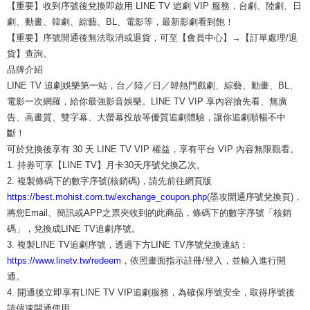
【重要】收到序號後兌換即啟用 LINE TV 追劇 VIP 服務，台劇、陸劇、日
劇、動畫、韓劇、綜藝、BL、電影等，最新影劇看到飽！
【重要】序號開通後無法取消或退貨，可至【會員中心】→【訂單處理/退
貨】查詢。
品牌介紹
LINE TV 追劇娛樂第一站，台／陸／日／韓熱門戲劇、綜藝、動畫、BL、
電影一次網羅，給你最強影音娛樂。LINE TV VIP 享內容搶先看、無廣
告、高畫質、雙字幕、大螢幕投放等優質追劇體驗，讓你追劇順暢不中
斷！
可於兌換後享有 30 天 LINE TV VIP 權益，享有平台 VIP 內容無限觀看。
1. 持券可享【LINE TV】月卡30天序號兌換乙次。
2. 複製條碼下的數字序號(核銷碼)，請先前往網頁版
https://best.mohist.com.tw/exchange_coupon.php
(墨攻開通序號兌換頁)，
將您Email、簡訊或APP之票夾收到的此商品，條碼下的數字序號「核銷
碼」，兌換成LINE TV追劇序號。
3. 複製LINE TV追劇序號，透過下方LINE TV序號兌換連結：
https://www.linetv.tw/redeem
，依照畫面指示註冊/登入，並輸入進行開
通。
4. 開通後立即享有LINE TV VIP追劇服務，為確保序號安全，取得序號後
請儘速開通使用。