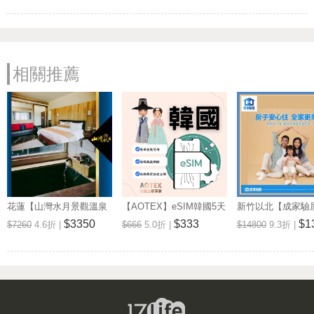
相關推薦
花蓮【山灣水月景觀溫泉
【AOTEX】eSIM韓國5天
新竹以北【成家驗屋
會館】景觀雙人房一泊一
無限高速網路吃到飽兌換
25坪 (三房格局)
$3350
$333
$1
$7260
4.6折 |
$666
5.0折 |
$14800
9.3折 |
食住宿券(MO)
券(MO)
券 (MO)