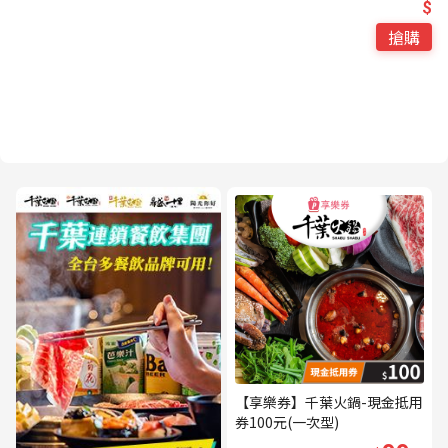
$
搶購
【享樂券】千葉火鍋-現金抵用
券100元(一次型)