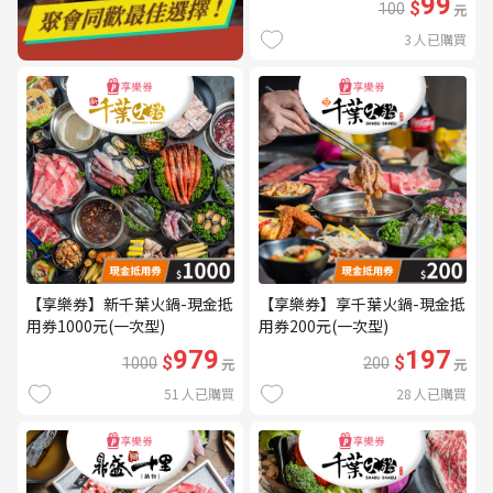
99
$
100
元
3
人已購買
【享樂券】新千葉火鍋-現金抵
【享樂券】享千葉火鍋-現金抵
用券1000元(一次型)
用券200元(一次型)
979
197
$
$
1000
元
200
元
51
人已購買
28
人已購買