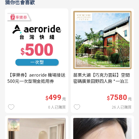
猜你也會喜歡
【享樂券】aeroride 機場接送
苗栗大湖【巧克力雲莊】空間
500元一次型現金抵用券
密碼廣景田野四人房 *一泊三
食* 含早餐+晚餐+下午茶
(MO26)
499
7580
$
$
元
元
0
人已購買
26
人已購買