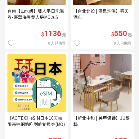
台東【山水妍】雙人平日泡湯
【台北北投 | 溫泉泡湯】春天
券-豪華海景雙人房MO26S
酒店
1136
550
$
$
元
起
0
人已購買
0
人已購買
【AOTEX】eSIM日本10天無
【新北中和 | 美甲保養】JU髮
限高速網路吃到飽兌換券(MO)
藝