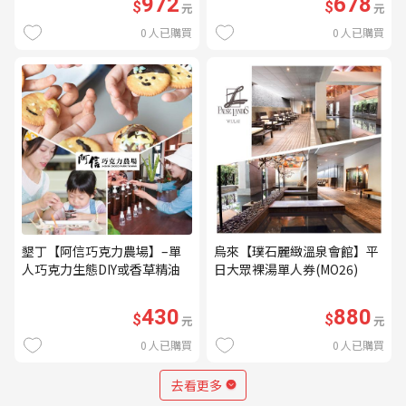
972
678
$
$
元
元
0
人已購買
0
人已購買
墾丁【阿信巧克力農場】–單
烏來【璞石麗緻溫泉會館】平
人巧克力生態DIY或香草精油
日大眾裸湯單人券(MO26)
DIY(不分平假日) (MO)
430
880
$
$
元
元
0
人已購買
0
人已購買
去看更多