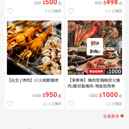
500
498
$
$
520
元
500
元
0
人已購買
0
人已購買
【台北 | 烤肉】川火成都燒烤
【享樂券】燒肉眾精緻炭火燒
肉/鹿兒島燒肉-現金抵用券
1000元(一次型)
950
1000
$
$
1000
起
1000
元
12
人已購買
3
人已購買
去看更多