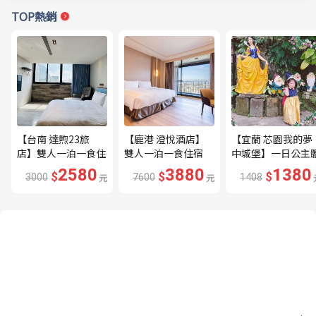
TOP熱銷
【台南 達煦23旅
【鹿港 澄悅酒店】
【宜蘭 芯園我的夢
店】雙人一泊一食住
雙人一泊一食住宿
中城堡】一日公主
宿券---🔥近海安路
券---🔥平日限量升
驗券---🔥含歐式下
2580
3880
1380
$
$
$
3000
元
7600
元
1408
商圈🔥
等家庭房、贈兩小🔥
午茶及換裝🔥