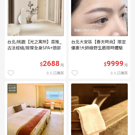
台北/桃園【光之寓所】首推_
台北大安區【春天時尚】限定
古法經絡/按摩全身SPA+頭部
優惠!大師級野生眉限時體驗
舒壓與舒耳共120分鐘贈頌缽
【不指定老師】9999/人 乙堂
共振及餐點(MO)
優惠券（無補色） (MO)
2688
9999
$
$
元
元
0
人已購買
0
人已購買