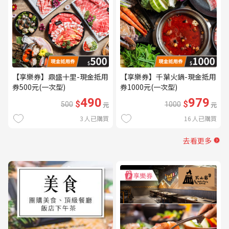
【享樂券】鼎盛十里-現金抵用
【享樂券】千葉火鍋-現金抵用
券500元(一次型)
券1000元(一次型)
490
979
$
$
500
元
1000
元
3
人已購買
16
人已購買
去看更多