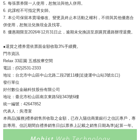
5. 每張票券限一人使用，恕無法與他人併用。
6. 此課程不可指定男女師。
7. 本公司保留本賣場修改、變更及終止本活動之權利，不得與其他優惠合
併使用，恕無法兌換現金及找零。
8. 優惠期限至2026年12月31日止，逾期未兌換請至原購買通路辦理退費。
●退貨之禮券需依票面金額收取3%手續費。
門市資訊
Relax 33莊園 五感按摩空間
電話：(02)2531-2333
地址：台北市中山區中山北路二段2號11樓(近捷運中山站3號出口)
發行單位
好付數位金融科技股份有限公司
地址：臺北市松山區南京東路5段343號6樓
統一編號：42647852
代表人：吳瀅潔
本商品(服務)禮券銷售所收取之金額，已存入陽信商業銀行之信託專戶，專
款專用。信託期間自禮券銷售日(以票券上記載之銷售日期為準)起算一年。