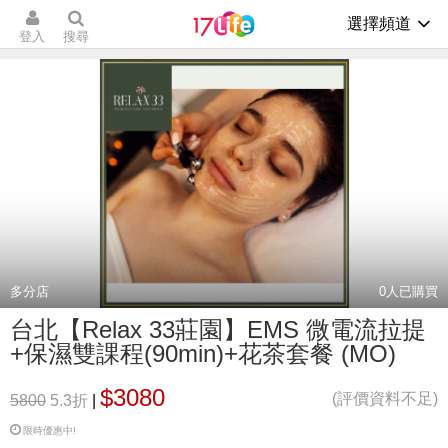
選擇頻道
登入
搜尋
多分店
0
人已購買
台北【Relax 33莊園】EMS 微電流拉提
+保濕雙課程(90min)+花茶套餐 (MO)
$3080
(評價資料不足)
5800
5.3折
|
限時優惠中!