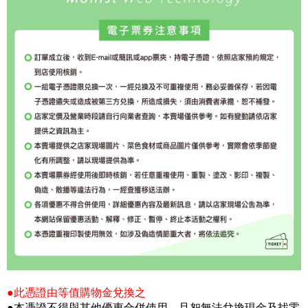
●此憑證由等值購物金兌換之
●本憑證不得與其他優惠合併使用，且恕無法兌換現金及找零