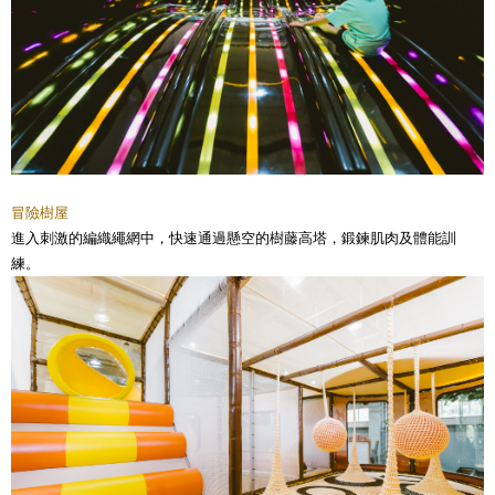
冒險樹屋
進入刺激的編織繩網中，快速通過懸空的樹藤高塔，鍛鍊肌肉及體能訓
練。