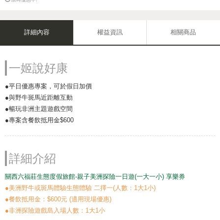
詳細內容
權益資訊
相關商品
一姬說好康
●平日優惠專案，可於假日加價
●與野牛斑馬近距離互動
●暢玩非洲主題遊戲空間
●專案含餐飲抵用金$600
詳細介紹
關西六福莊生態度假旅館-親子美洲探險一日遊(一大一小) 享樂券
●美洲野牛或斑馬體驗生態體驗 二擇一(人數：1大1小)
●餐飲抵用金：$600元 (適用現場優惠)
●非洲探險遊戲島入場人數：1大1小