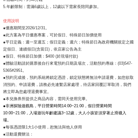
5.年齡限制：需滿6歲以上，12歲以下需家長陪同參加。
使用說明
●優惠期間至2026/12/31。
●此方案為平日優惠專案，可於假日、特殊節日加價使用
●平日定義：週一至週五；假日定義：週六；特殊節日為政府機關規定之國
定假日、連續假日(含當日)，依店家公告為主
●假日、特殊節日加價：$400 (於現場付款)
●體驗活動請於購票後自行來電預約日期及場次，活動預約專線：(03)547-
5365#2951。
●預約完成後，預約系統將鎖定憑證，鎖定狀態將無法申請退費，如您欲取
消預約、申請退費，請務必先連繫店家處理，待店家回覆訂單取消，我們
將立即為您處理退費事宜。
●本兌換券所提供之商品內容，需同天使用完畢。
●
非洲探險遊戲島，平日營業時間14:00~21:00，假日營業時間
10:00~21:00，入場遊玩年齡建議3~12歲，大人小孩皆須穿著止滑襪入
場
。
●每張憑證限1大1小使用，恕無法與他人併用
●活動退費辦法：