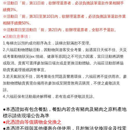
※活動日「前」第11日前，欲辦理退票者，必須負擔該筆退款作業相關手
續費3%。
※活動日「前」第3日至第10日內，欲辦理退票者，必須負擔該筆退款作業
相關手續費50%。
※活動當日至活動日「前」第2日內，欲辦理退票者，全額不予退款。
●活動注意事項：
1.每梯次以預約成功順序為主，該梯次額滿恕不受理。
2.六福莊動物體驗活動，因動物與遊客安全考量，如遇當日天候不佳、天災
或考量動物狀況(ex:情緒、健康等原因)之不可抗力因素，當日活動將調整
或取消。貴賓可選擇參加隔日場次或是更換活動體驗。六福莊活動部將協
助貴賓處理後續調整事宜。
3.若天氣狀況不佳，因考量衛生問題及響應環保，六福莊將不提供雨衣。參
加動物體驗貴賓需自備雨衣參加或至開普敦商店購買，不便之處敬請見
諒。
4.六福莊保有活動最終解釋權，若有造成不便敬請見諒。
●本憑證如有包含餐點，餐點內若含有豬肉及豬肉之原料產地
標示請依現場公告為準
●此憑證由等值購物金兌換之
●本憑證不得與其他優惠合併使用，且恕無法兌換現金及找零