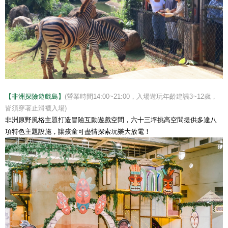
【非洲探險遊戲島】
(營業時間14:00~21:00，入場遊玩年齡建議3~12歲，
皆須穿著止滑襪入場)
非洲原野風格主題打造冒險互動遊戲空間，六十三坪挑高空間提供多達八
項特色主題設施，讓孩童可盡情探索玩樂大放電！