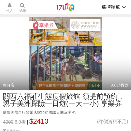
選擇頻道
登入
搜尋
多分店
0
人已購買
關西六福莊生態度假旅館-須提前預約，
親子美洲探險一日遊(一大一小) 享樂券
購票後需自行致電店家預約體驗日期及場次。
$2410
(評價資料不足)
4000
6.0折
|
限時優惠中!