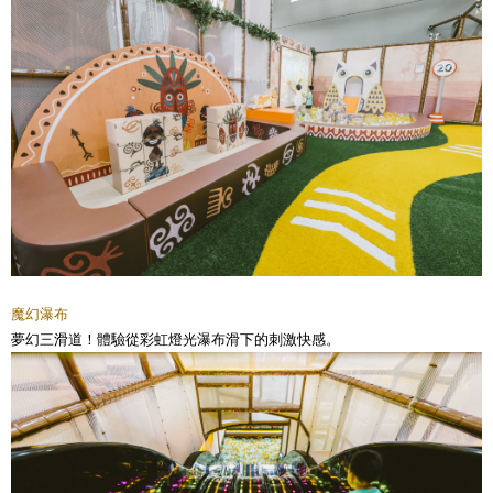
魔幻瀑布
夢幻三滑道！體驗從彩虹燈光瀑布滑下的刺激快感。