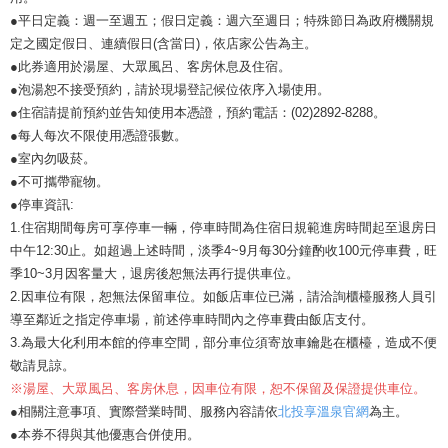
●平日定義：週一至週五；假日定義：週六至週日；特殊節日為政府機關規
定之國定假日、連續假日(含當日)，依店家公告為主。
●此券適用於湯屋、大眾風呂、客房休息及住宿。
●泡湯恕不接受預約，請於現場登記候位依序入場使用。
●住宿請提前預約並告知使用本憑證，預約電話：(02)2892-8288。
●每人每次不限使用憑證張數。
●室內勿吸菸。
●不可攜帶寵物。
●停車資訊:
1.住宿期間每房可享停車一輛，停車時間為住宿日規範進房時間起至退房日
中午12:30止。如超過上述時間，淡季4~9月每30分鐘酌收100元停車費，旺
季10~3月因客量大，退房後恕無法再行提供車位。
2.因車位有限，恕無法保留車位。如飯店車位已滿，請洽詢櫃檯服務人員引
導至鄰近之指定停車場，前述停車時間內之停車費由飯店支付。
3.為最大化利用本館的停車空間，部分車位須寄放車鑰匙在櫃檯，造成不便
敬請見諒。
※
湯屋、大眾風呂、客房休息，因車位有限，恕不保留及保證提供車位。
●相關注意事項、實際營業時間、服務內容請依
北投享溫泉官網
為主。
●本券不得與其他優惠合併使用。