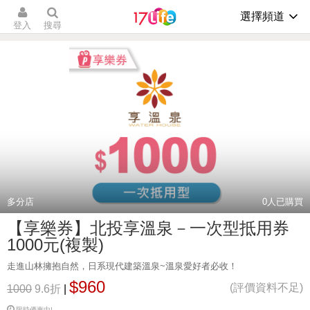
選擇頻道
登入
搜尋
多分店
0
人已購買
【享樂券】北投享溫泉－一次型抵用券
1000元(複製)
走進山林擁抱自然，日系現代建築溫泉~溫泉愛好者必收！
$960
(評價資料不足)
1000
9.6折
|
限時優惠中!