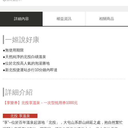
詳細內容
權益資訊
相關商品
一姬說好康
●無使用期限
●天然純淨的北投白磺溫泉
●位於北投高人氣的泡湯勝地
●新北投捷運站步行10分鐘內即達
詳細介紹
【享樂券】北投享溫泉－一次型抵用券1000元
北投 享溫泉
“享”─位於百年溫泉起源地「北投」，大屯山系群山綿延之處，抱自然繁忙