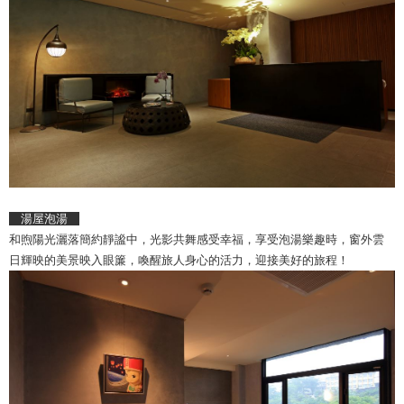
湯屋泡湯
和煦陽光灑落簡約靜謐中，光影共舞感受幸福，享受泡湯樂趣時，窗外雲
日輝映的美景映入眼簾，喚醒旅人身心的活力，迎接美好的旅程！