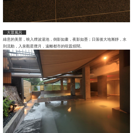
大眾風呂
綠意的美景，映入煙波湯池，倒影如畫，夜影如墨；日落後大地漸靜，水
則流動，入泉觀星攬月，遠離都市的喧囂煩鬧。