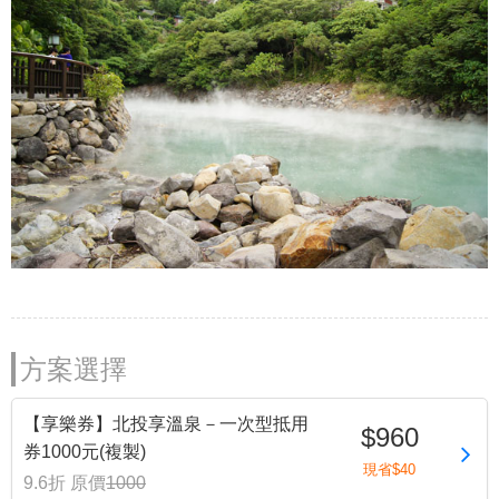
方案選擇
【享樂券】北投享溫泉－一次型抵用
$960
券1000元(複製)
現省$40
9.6折
原價
1000