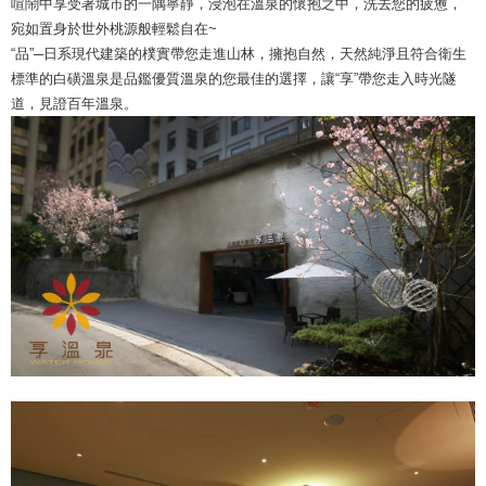
喧鬧中享受著城市的一隅寧靜，浸泡在溫泉的懷抱之中，洗去您的疲憊，
宛如置身於世外桃源般輕鬆自在~
“品”─日系現代建築的樸實帶您走進山林，擁抱自然，天然純淨且符合衛生
標準的白磺溫泉是品鑑優質溫泉的您最佳的選擇，讓“享”帶您走入時光隧
道，見證百年溫泉。