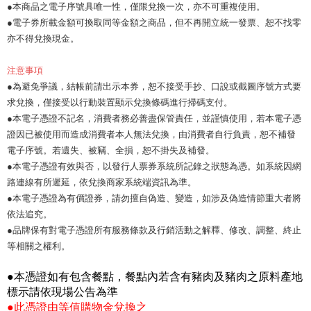
●本商品之電子序號具唯一性，僅限兌換一次，亦不可重複使用。
●電子券所載金額可換取同等金額之商品，但不再開立統一發票、恕不找零
亦不得兌換現金。
注意事項
●為避免爭議，結帳前請出示本券，恕不接受手抄、口說或截圖序號方式要
求兌換，僅接受以行動裝置顯示兌換條碼進行掃碼支付。
●本電子憑證不記名，消費者務必善盡保管責任，並謹慎使用，若本電子憑
證因已被使用而造成消費者本人無法兌換，由消費者自行負責，恕不補發
電子序號。若遺失、被竊、全損，恕不掛失及補發。
●本電子憑證有效與否，以發行人票券系統所記錄之狀態為憑。如系統因網
路連線有所遲延，依兌換商家系統端資訊為準。
●本電子憑證為有價證券，請勿擅自偽造、變造，如涉及偽造情節重大者將
依法追究。
●品牌保有對電子憑證所有服務條款及行銷活動之解釋、修改、調整、終止
等相關之權利。
●本憑證如有包含餐點，餐點內若含有豬肉及豬肉之原料產地
標示請依現場公告為準
●此憑證由等值購物金兌換之