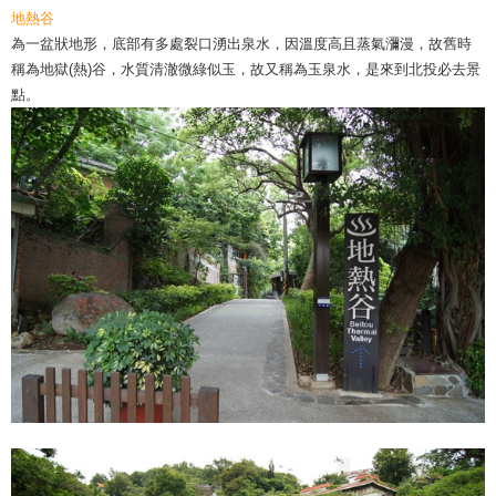
地熱谷
為一盆狀地形，底部有多處裂口湧出泉水，因溫度高且蒸氣瀰漫，故舊時
稱為地獄(熱)谷，水質清澈微綠似玉，故又稱為玉泉水，是來到北投必去景
點。