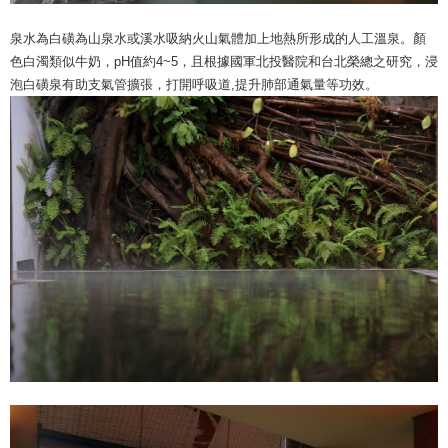
泉水為白磺為山泉水或溪水吸納火山氣體加上地熱所形成的人工溫泉。顏
色白濁類似牛奶，pH值約4~5，且根據國軍北投醫院和台北榮總之研究，浸
泡白磺泉有助支氣管擴張，打開呼吸道,提升肺部通氣量等功效。