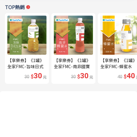
TOP熱銷
【享樂券】《1罐》
【享樂券】《1罐》
【享樂券】《1罐》
全家FMC-旨味日式
全家FMC-南非國寶
全家FMC-蜂蜜水
生茶
茶
30
30
40
$
$
$
30
元
30
元
40