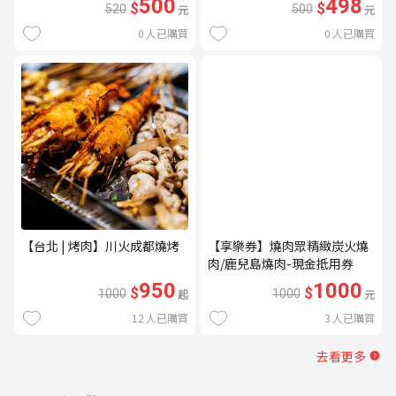
500
498
$
$
520
元
500
元
0
人已購買
0
人已購買
【台北 | 烤肉】川火成都燒烤
【享樂券】燒肉眾精緻炭火燒
肉/鹿兒島燒肉-現金抵用券
1000元(一次型)
950
1000
$
$
1000
起
1000
元
12
人已購買
3
人已購買
去看更多