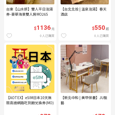
台東【山水妍】雙人平日泡湯
【台北北投 | 溫泉泡湯】春天
券-豪華海景雙人房MO26S
酒店
1136
550
$
$
元
起
0
人已購買
0
人已購買
【AOTEX】eSIM日本10天無
【新北中和 | 美甲保養】JU髮
限高速網路吃到飽兌換券(MO)
藝