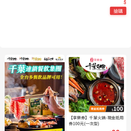
$
搶購
【享樂券】千葉火鍋-現金抵用
券100元(一次型)