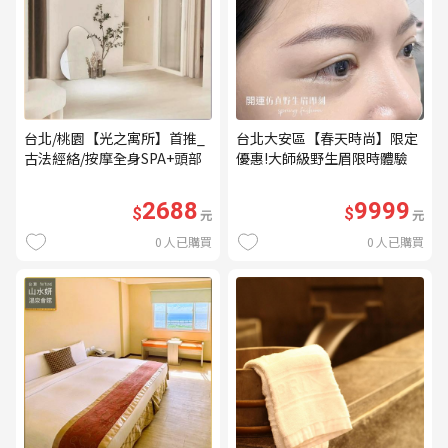
台北/桃園【光之寓所】首推_
台北大安區【春天時尚】限定
古法經絡/按摩全身SPA+頭部
優惠!大師級野生眉限時體驗
舒壓與舒耳共120分鐘贈頌缽
【不指定老師】9999/人 乙堂
共振及餐點(MO)
優惠券（無補色） (MO)
2688
9999
$
$
元
元
0
人已購買
0
人已購買