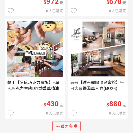
972
678
$
$
元
元
0
人已購買
0
人已購買
墾丁【阿信巧克力農場】–單
烏來【璞石麗緻溫泉會館】平
人巧克力生態DIY或香草精油
日大眾裸湯單人券(MO26)
DIY(不分平假日) (MO)
430
880
$
$
元
元
0
人已購買
0
人已購買
去看更多