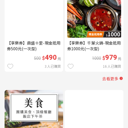
【享樂券】鼎盛十里-現金抵用
【享樂券】千葉火鍋-現金抵用
券500元(一次型)
券1000元(一次型)
490
979
$
$
500
元
1000
元
3
人已購買
16
人已購買
去看更多