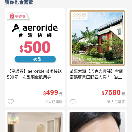
猜你也會喜歡
【享樂券】aeroride 機場接送
苗栗大湖【巧克力雲莊】空間
500元一次型現金抵用券
密碼廣景田野四人房 *一泊三
食* 含早餐+晚餐+下午茶
(MO26)
499
7580
$
$
元
元
0
人已購買
26
人已購買