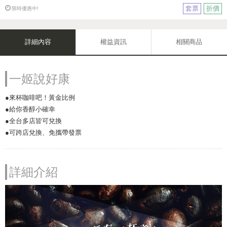
套票
折價
限時優惠中!
詳細內容
權益資訊
相關商品
一姬說好康
●來杯咖啡吧！黃金比例
●給你香醇小確幸
●全台多店皆可兌換
●可跨店兌換、免攜帶發票
詳細介紹