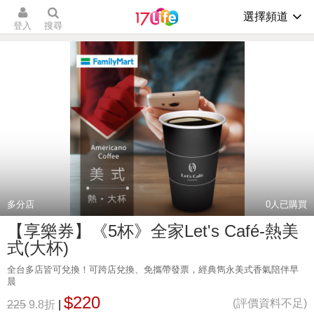
選擇頻道
登入
搜尋
多分店
0
人已購買
【享樂券】《5杯》全家Let's Café-熱美
式(大杯)
全台多店皆可兌換！可跨店兌換、免攜帶發票，經典雋永美式香氣陪伴早
晨
$220
(評價資料不足)
225
9.8折
|