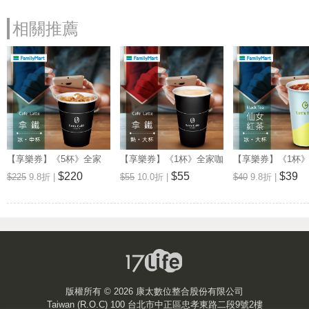
相關推薦
【享樂券】《5杯》全家
【享樂券】《1杯》全家咖
【享樂券】《1杯
Let's Café-冰拿鐵(中杯)
啡Let's Café-熱拿鐵(大杯)
品茶Let's Tea-
$220
$55
$39
$225
9.8折 |
$55
10.0折 |
$40
9.8折 |
(大杯)
版權所有 ©
2026 康太數位整合股份有限公司
Taiwan (R.O.C) 100 台北市中正區忠孝東路二段9號2樓