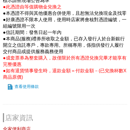
標示請依現場公告為準
●此憑證由等值購物金兌換之
●本憑證不得與其他優惠合併使用，且恕無法兌換現金及找零
●好康憑證不限本人使用，使用時店家將會核對憑證編號，一
組編號限用一次
●信託期間：發售日起一年內
●本商品(服務)禮券所收取之金額，已存入發行人於台新銀行
開立之信託專戶，專款專用。所稱專用，係指供發行人履行
交付商品或提供服務義務使用
●成套票券為整套購入，故僅限於所有憑證兌換完畢才能享有
完整優惠
●如有退貨情事發生時，退款金額＝付款金額－(已兌換杯數X
商品原價)
查看使用條款
店家資訊
全家便利商店