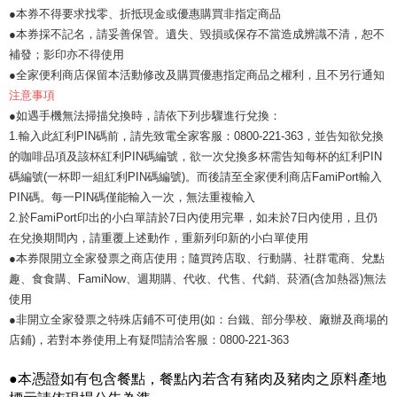
●本券不得要求找零、折抵現金或優惠購買非指定商品
●本券採不記名，請妥善保管。遺失、毀損或保存不當造成辨識不清，恕不
補發；影印亦不得使用
●全家便利商店保留本活動修改及購買優惠指定商品之權利，且不另行通知
注意事項
●如遇手機無法掃描兌換時，請依下列步驟進行兌換：
1.輸入此紅利PIN碼前，請先致電全家客服：0800-221-363，並告知欲兌換
的咖啡品項及該杯紅利PIN碼編號，欲一次兌換多杯需告知每杯的紅利PIN
碼編號(一杯即一組紅利PIN碼編號)。而後請至全家便利商店FamiPort輸入
PIN碼。每一PIN碼僅能輸入一次，無法重複輸入
2.於FamiPort印出的小白單請於7日內使用完畢，如未於7日內使用，且仍
在兌換期間內，請重覆上述動作，重新列印新的小白單使用
●本券限開立全家發票之商店使用；隨買跨店取、行動購、社群電商、兌點
趣、食食購、FamiNow、週期購、代收、代售、代銷、菸酒(含加熱器)無法
使用
●非開立全家發票之特殊店鋪不可使用(如：台鐵、部分學校、廠辦及商場的
店鋪)，若對本券使用上有疑問請洽客服：0800-221-363
●本憑證如有包含餐點，餐點內若含有豬肉及豬肉之原料產地