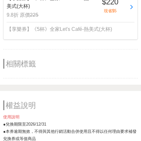
$220
美式(大杯)
現省$5
9.8折
原價
225
【享樂券】《5杯》全家Let's Café-熱美式(大杯)
相關標籤
權益說明
使用說明
●兌換期限至2026/12/31
●本券逾期無效，不得與其他行銷活動合併使用且不得以任何理由要求補發
兌換券或等值商品