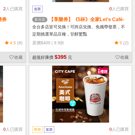
2
人已購買
0
人已購買
套票
樂券
【享樂券】《5杯》全家Let's Café-
多分店
熱單品美式(中杯)
全台多店皆可兌換！可跨店兌換、免攜帶發票，不
定期挑選單品豆種，甘醇驚豔
4.5
(8)
原價
$400
|
9.9折
5
(2)
$395
收藏
超值好康價
元
收藏
0
人已購買
0
人已購買
即用
套票