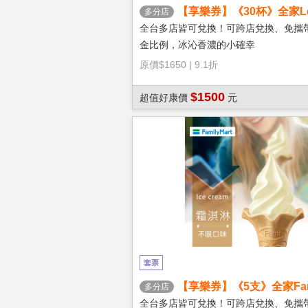
【享樂券】《30杯》全家Let'
多分店
冰拿鐵(大杯)
全台多店皆可兌換！可跨店兌換、免攜
金比例，冰沁香濃的小確幸
原價
$1650
|
9.1折
$1500
超值好康價
元
套票
【享樂券】《5支》全家Fami
多分店
淇淋(口味不限)
全台多店皆可兌換！可跨店兌換、免攜