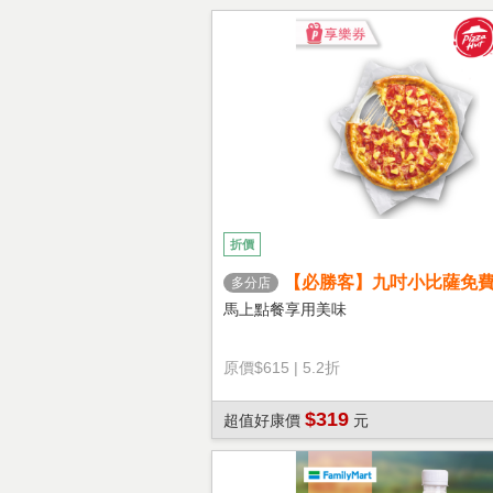
折價
【必勝客】九吋小比薩免
多分店
心餅皮】享樂券
馬上點餐享用美味
原價
$615
|
5.2折
$319
超值好康價
元