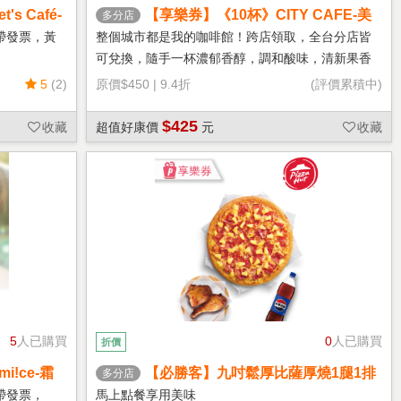
s Café-
【享樂券】《10杯》CITY CAFE-美
多分店
式咖啡(大杯-冰)
帶發票，黃
整個城市都是我的咖啡館！跨店領取，全台分店皆
可兌換，隨手一杯濃郁香醇，調和酸味，清新果香
回甘不苦澀
5
(2)
原價
$450
|
9.4折
(評價累積中)
$425
收藏
超值好康價
元
收藏
5
人已購買
0
人已購買
折價
!ce-霜
【必勝客】九吋鬆厚比薩厚燒1腿1排
多分店
套餐 享樂券
帶發票，
馬上點餐享用美味