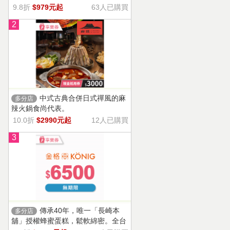
9.8折
$979元起
63人已購買
2
中式古典合併日式禪風的麻
多分店
辣火鍋食尚代表。
10.0折
$2990元起
12人已購買
3
傳承40年，唯一「長崎本
多分店
舖」授權蜂蜜蛋糕，鬆軟綿密。全台