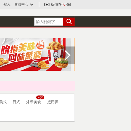
登入
會員中心
折價券(
0
張)
義式
日式
外帶美食
抵用券