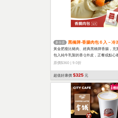
黑橋牌-香腸肉包６入－冷
多分店
黃金肥瘦比豬肉、經典黑橋牌香腸，充
包入純牛乳製的香Ｑ外皮，正餐或點心
選擇！
原價
$360
|
9.0折
$325
超值好康價
元