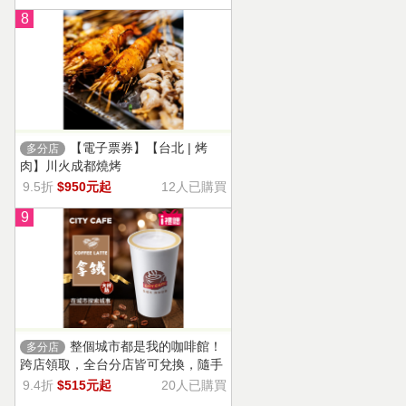
8
【電子票券】【台北 | 烤
多分店
肉】川火成都燒烤
9.5折
$950元起
12人已購買
9
整個城市都是我的咖啡館！
多分店
跨店領取，全台分店皆可兌換，隨手
一杯濃郁香醇，奶香把咖啡的濃烈變
9.4折
$515元起
20人已購買
溫柔！