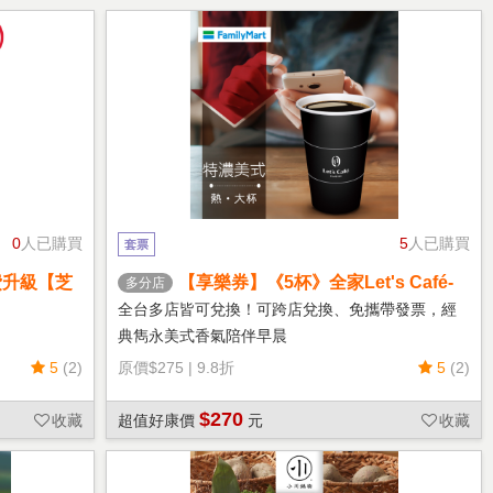
0
人已購買
5
人已購買
套票
費升級【芝
【享樂券】《5杯》全家Let's Café-
多分店
熱特濃美式(大杯)
全台多店皆可兌換！可跨店兌換、免攜帶發票，經
典雋永美式香氣陪伴早晨
5
(2)
原價
$275
|
9.8折
5
(2)
$270
收藏
超值好康價
元
收藏