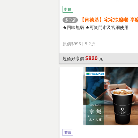
折價
【肯德基】宅宅快樂餐 享
多分店
★回味無窮 ★可於門市及官網使用
原價
$996
|
8.2折
$820
超值好康價
元
套票