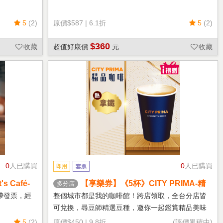
5
(2)
原價
$587
|
6.1折
5
(2)
$360
收藏
超值好康價
元
收藏
0
人已購買
0
人已購買
即用
套票
 Café-
【享樂券】《5杯》CITY PRIMA-精
多分店
品拿鐵(中杯-熱)
帶發票，經
整個城市都是我的咖啡館！跨店領取，全台分店皆
可兌換，尋豆師精選豆種，邀你一起鑑賞精品美味
5
(2)
原價
$450
|
9.8折
(評價累積中)