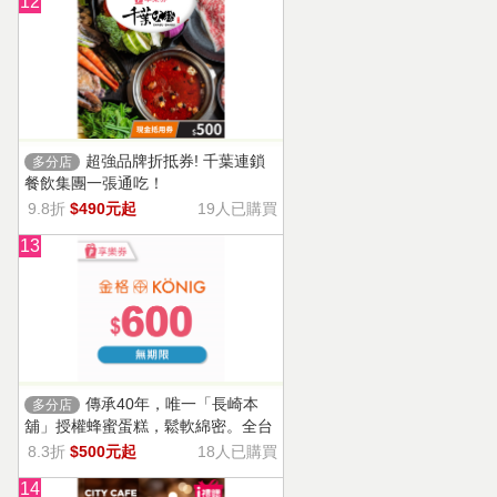
12
超強品牌折抵券! 千葉連鎖
多分店
餐飲集團一張通吃！
9.8折
$490元起
19人已購買
13
傳承40年，唯一「長崎本
多分店
舖」授權蜂蜜蛋糕，鬆軟綿密。全台
13家門市適用，自選商品，幸福烘焙
8.3折
$500元起
18人已購買
帶回家。
14