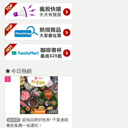
今日熱銷
1
超強品牌折抵券! 千葉連鎖
多分店
餐飲集團一張通吃！