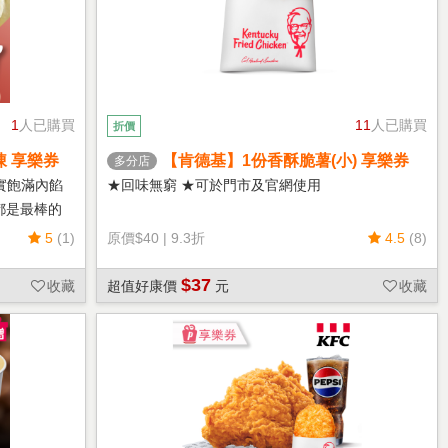
1
人已購買
11
人已購買
折價
凍 享樂券
【肯德基】1份香酥脆薯(小) 享樂券
多分店
實飽滿內餡
★回味無窮 ★可於門市及官網使用
都是最棒的
5
(1)
原價
$40
|
9.3折
4.5
(8)
$37
收藏
超值好康價
元
收藏