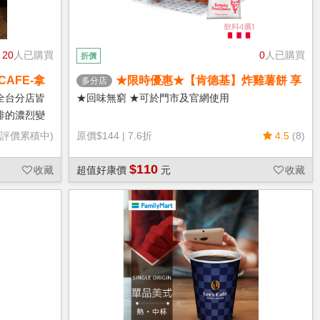
20
人已購買
0
人已購買
折價
CAFE-拿
★限時優惠★【肯德基】炸雞薯餅 享
多分店
樂券
全台分店皆
★回味無窮 ★可於門市及官網使用
啡的濃烈變
(評價累積中)
原價
$144
|
7.6折
4.5
(8)
$110
收藏
超值好康價
元
收藏