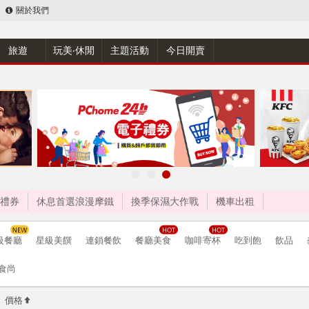
關於我們
旅遊
玩美‧休閒
主題活動
今日開賣
禮券
休息首選浪漫摩鐵
換季保濕大作戰
機車出租
級餐廳
星級美饌
連鎖餐飲
餐廳美食
咖啡寄杯
吃到飽
飲品
食尚
價格