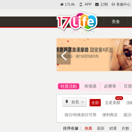
17Life
APP
訂閱
客服中心
美食
肯德基
必勝客
百貨
特選活動
台北
全部
五星美饌
頂
假日/特殊節日可用
便利商店
蔬活
排序依據：
推薦
最新
銷量
折數