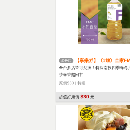
【享樂券】《1罐》全家FM
多分店
茶
全台多店皆可兌換！特採南投四季春冬
茶春香超回甘
原價
$30
|
特選
$30
超值好康價
元