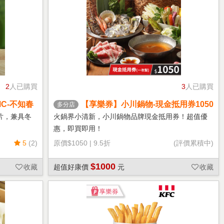
2
人已購買
3
人已購買
C-不知春
【享樂券】小川鍋物-現金抵用券1050
多分店
元(一次型)
片，兼具冬
火鍋界小清新，小川鍋物品牌現金抵用券！超值優
惠，即買即用！
5
(2)
原價
$1050
|
9.5折
(評價累積中)
$1000
收藏
超值好康價
元
收藏