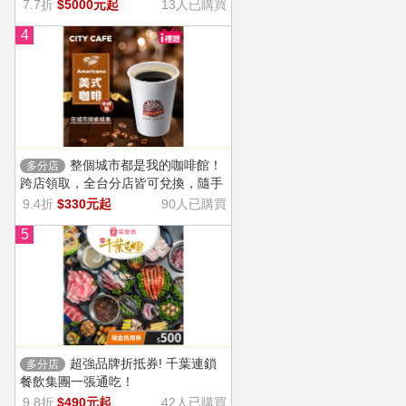
13家門市適用，自選商品，幸福烘焙
7.7折
$5000元起
13人已購買
帶回家。
4
整個城市都是我的咖啡館！
多分店
跨店領取，全台分店皆可兌換，隨手
一杯濃郁香醇，調和酸味，清新果香
9.4折
$330元起
90人已購買
回甘不苦澀
5
超強品牌折抵券! 千葉連鎖
多分店
餐飲集團一張通吃！
9.8折
$490元起
42人已購買