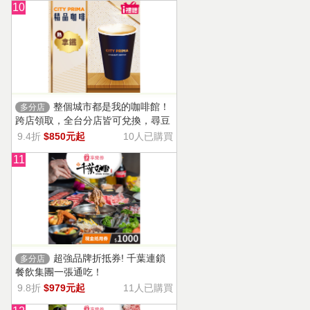
10
整個城市都是我的咖啡館！
多分店
跨店領取，全台分店皆可兌換，尋豆
師精選豆種，邀你一起鑑賞精品美味
9.4折
$850元起
10人已購買
11
超強品牌折抵券! 千葉連鎖
多分店
餐飲集團一張通吃！
9.8折
$979元起
11人已購買