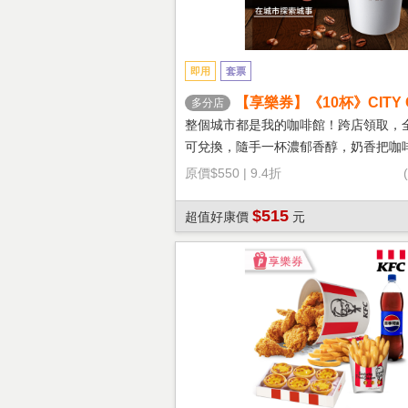
即用
套票
【享樂券】《10杯》CITY 
多分店
鐵(大杯-熱)
整個城市都是我的咖啡館！跨店領取，
可兌換，隨手一杯濃郁香醇，奶香把咖
溫柔！
原價
$550
|
9.4折
$515
超值好康價
元