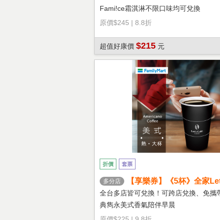
Fami!ce霜淇淋不限口味均可兌換
原價
$245
|
8.8折
$215
超值好康價
元
折價
套票
【享樂券】《5杯》全家Let's
多分店
熱美式(大杯)
全台多店皆可兌換！可跨店兌換、免攜
典雋永美式香氣陪伴早晨
原價
$225
|
9.8折