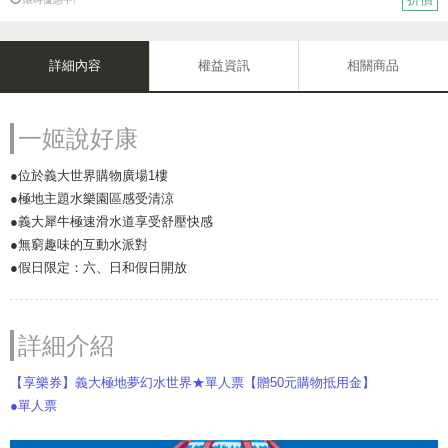
詳細內容
權益資訊
相關商品
一姬說好康
●位於義大世界購物廣場1樓
●極地主題水樂園區感受清涼
●義大犀牛極速滑水道享受舒壓快感
●無窮趣味的互動水派對
●假日限定：六、日和假日開放
詳細介紹
【享樂券】義大極地夢幻水世界★單人票【贈50元購物抵用金】
●單人票