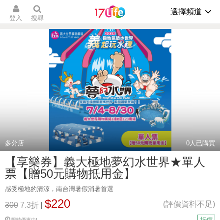
選擇頻道
登入
搜尋
多分店
0
人已購買
【享樂券】義大極地夢幻水世界★單人
票【贈50元購物抵用金】
感受極地的清涼，南台灣暑假消暑首選
$220
(評價資料不足)
300
7.3折
|
折價
限時優惠中!