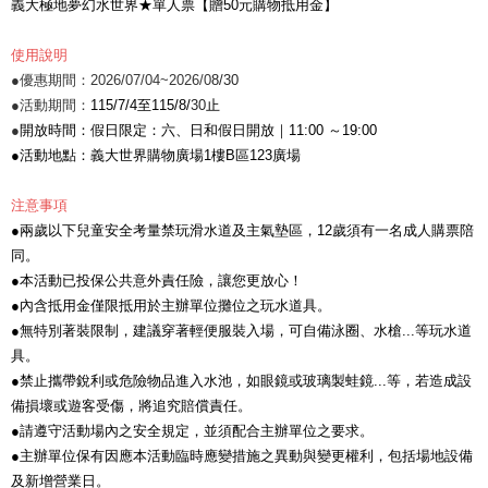
義大極地夢幻水世界★單人票【贈50元購物抵用金】
使用說明
●優惠期間：2026/07/04~2026/0
8/30
●活動期間：
115/7/4至115/8/
30
止
●
開放時間：假日限定：六、日和假日開放｜11:00 ～19:00
●活動地點：義大世界購物廣場1樓B區123廣場
注意事項
●兩歲以下兒童安全考量禁玩滑水道及主氣墊區，12歲須有一名成人購票陪
同。
●本活動已投保公共意外責任險，讓您更放心！
●內含抵用金僅限抵用於主辦單位攤位之玩水道具。
●無特別著裝限制，建議穿著輕便服裝入場，可自備泳圈、水槍...等玩水道
具。
●禁止攜帶銳利或危險物品進入水池，如眼鏡或玻璃製蛙鏡...等，若造成設
備損壞或遊客受傷，將追究賠償責任。
●請遵守活動場內之安全規定，並須配合主辦單位之要求。
●主辦單位保有因應本活動臨時應變措施之異動與變更權利，包括場地設備
及新增營業日。