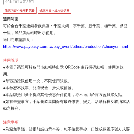
優惠內容不適用折價券
優惠內容不適用折價券
適用範圍
可於全台千葉連鎖餐飲集團：千葉火鍋、享千葉、新千葉、極千葉、鼎盛
十里，等品牌結帳時出示使用。
適用門市請詳見：
https://www.payeasy.com.tw/pay_event/others/production/chienyen.html
使用說明
●本電子憑證可於各門市結帳時出示 QRCode 進行掃碼結帳，使用無效
期。
●每張憑證限使用一次，不限使用張數。
●本券恕不找零、兌換現金、掛失或補發。
●本品牌抵用券不得與其他優惠合併使用，亦不適用於官方會員累兌點。
●如有未盡事宜，千葉餐飲集團保有最終修改、變更、活動解釋及取消本活
動之權利。
注意事項
●為避免爭議，結帳前請出示本券，恕不接受手抄、口說或截圖序號方式要