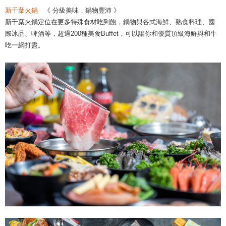
新千葉火鍋
《 分級美味，鍋物豐沛 》
新千葉火鍋定位在更多特殊食材吃到飽，鍋物與各式海鮮、熟食料理、國
際冰品、啤酒等，超過200種美食Buffet，可以讓你和優質頂級海鮮與和牛
吃一網打盡。