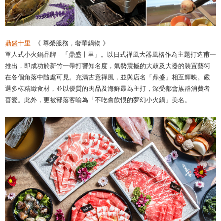
鼎盛十里
《 尊榮服務，奢華鍋物 》
單人式小火鍋品牌 - 「鼎盛十里」。以日式禪風大器風格作為主題打造甫一
推出，即成功於新竹一帶打響知名度，氣勢震撼的大鼓及大器的裝置藝術
在各個角落中隨處可見。充滿古意禪風，並與店名「鼎盛」相互輝映。嚴
選多樣精緻食材，並以優質的肉品及海鮮最為主打，深受都會族群消費者
喜愛。此外，更被部落客喻為「不吃會飲恨的夢幻小火鍋」美名。