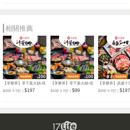
營業時間: 周一~周日 11:00~23:00
新千葉火鍋 斗六店
電話: (05)5344696
相關推薦
地址: 雲林縣斗六市民生南路182號
Map
營業時間: 周一~周日 11:00~23:00
新千葉火鍋 西門店
電話: (02)23317288
地址: 台北市萬華區峨眉街52號7F
Map
營業時間: 週一至週日: 11:00~23:00
千葉火鍋 台東尊爵館
【享樂券】享千葉火鍋-現
【享樂券】享千葉火鍋-現
【享樂券】鼎盛十
電話: (089)333890
金抵用券200元(一次型)
金抵用券100元(一次型)
抵用券200元(一次型
$197
$99
$197
$200
9.9折 |
$100
9.9折 |
$200
9.9折 |
地址: 台東市博愛路432號
Map
營業時間: 週一至週日: 11:00-23:00
新千葉火鍋 屏東店
電話: (08)7666282
地址: 屏東市太原路17-1號
Map