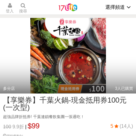
選擇頻道
登入
搜尋
多分店
3
人已購買
【享樂券】千葉火鍋-現金抵用券100元
(一次型)
超強品牌折抵券! 千葉連鎖餐飲集團一張通吃！
$99
5
(14人)
100
9.9折
|
限時優惠中!