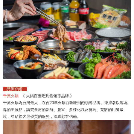
品牌介紹
千葉火鍋
《 火鍋百匯吃到飽領導品牌 》
千葉火鍋為台灣最大，在台20年火鍋百匯吃到飽領導品牌。秉持著以客為
尊的出發點，講究食材的新鮮、豐富、多樣化以及挑高、寬敞的用餐環
境，並給顧客最優質的服務，深獲顧客信賴。