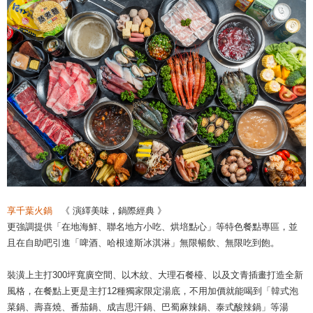
享千葉火鍋
《 演繹美味，鍋際經典 》
更強調提供「在地海鮮、聯名地方小吃、烘培點心」等特色餐點專區，並
且在自助吧引進「啤酒、哈根達斯冰淇淋」無限暢飲、無限吃到飽。
裝潢上主打300坪寬廣空間、以木紋、大理石餐檯、以及文青插畫打造全新
風格，在餐點上更是主打12種獨家限定湯底，不用加價就能喝到「韓式泡
菜鍋、壽喜燒、番茄鍋、成吉思汗鍋、巴蜀麻辣鍋、泰式酸辣鍋」等湯