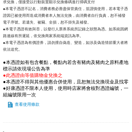
求兌換，僅接受以行動裝置顯示兌換條碼進行掃碼支付
●本電子憑證不記名，消費者務必善盡保管責任，並謹慎使用，若本電子憑
證因已被使用而造成消費者本人無法兌換，由消費者自行負責，恕不補發
電子序號。若遺失、被竊、全損，恕不掛失及補發。
●本電子憑證有效與否，以發行人票券系統所記錄之狀態為憑。如系統因網
路連線有所遲延，依兌換商家系統端資訊為準。
●本電子憑證為有價證券，請勿擅自偽造、變造，如涉及偽造情節重大者將
依法追究。
●本憑證如有包含餐點，餐點內若含有豬肉及豬肉之原料產地
標示請依現場公告為準
●此憑證由等值購物金兌換之
●本憑證不得與其他優惠合併使用，且恕無法兌換現金及找零
●好康憑證不限本人使用，使用時店家將會核對憑證編號，一
組編號限用一次
查看使用條款