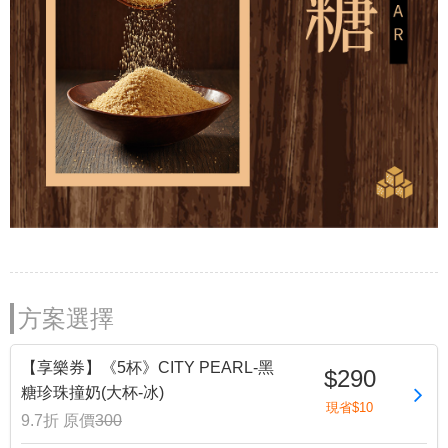
方案選擇
【享樂券】《5杯》CITY PEARL-黑
$290
糖珍珠撞奶(大杯-冰)
現省$10
9.7折
原價
300