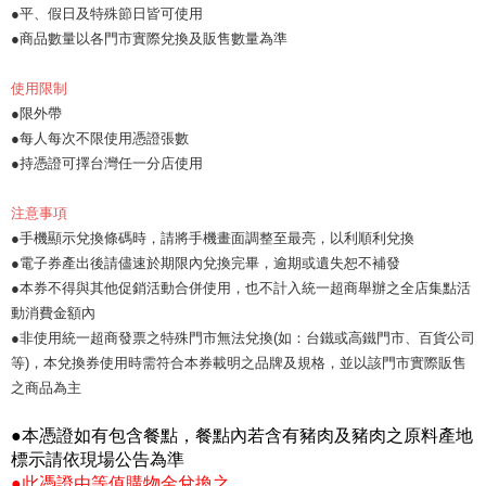
●平、假日及特殊節日皆可使用
●商品數量以各門市實際兌換及販售數量為準
使用限制
●限外帶
●每人每次不限使用憑證張數
●持憑證可擇台灣任一分店使用
注意事項
●手機顯示兌換條碼時，請將手機畫面調整至最亮，以利順利兌換
●電子券產出後請儘速於期限內兌換完畢，逾期或遺失恕不補發
●本券不得與其他促銷活動合併使用，也不計入統一超商舉辦之全店集點活
動消費金額內
●非使用統一超商發票之特殊門市無法兌換(如：台鐵或高鐵門市、百貨公司
等)，本兌換券使用時需符合本券載明之品牌及規格，並以該門市實際販售
之商品為主
●本憑證如有包含餐點，餐點內若含有豬肉及豬肉之原料產地
標示請依現場公告為準
●此憑證由等值購物金兌換之