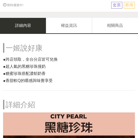
套票
即用
限時優惠中!
詳細內容
權益資訊
相關商品
一姬說好康
●跨店領取，全台分店皆可兌換
●超人氣的黑糖珍珠撞奶
●糖蜜珍珠搭配濃郁奶香
●香甜軟Q的嚼感與味覺享受
詳細介紹