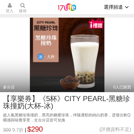
選擇頻道
登入
搜尋
多分店
0
人已購買
【享樂券】《5杯》CITY PEARL-黑糖珍
珠撞奶(大杯-冰)
超人氣黑糖珍珠撞奶，黑亮的糖蜜珍珠，伴隨濃郁的純白奶香，迸發出軟Q
嚼感與味覺享受，全台分店皆可兌換
$290
(評價資料不足)
300
9.7折
|