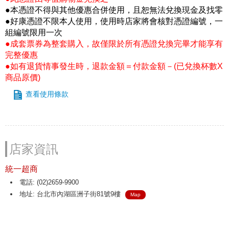
●本憑證不得與其他優惠合併使用，且恕無法兌換現金及找零
●好康憑證不限本人使用，使用時店家將會核對憑證編號，一
組編號限用一次
●成套票券為整套購入，故僅限於所有憑證兌換完畢才能享有
完整優惠
●如有退貨情事發生時，退款金額＝付款金額－(已兌換杯數X
商品原價)
查看使用條款
店家資訊
統一超商
電話: (02)2659-9900
地址: 台北市內湖區洲子街81號9樓
Map