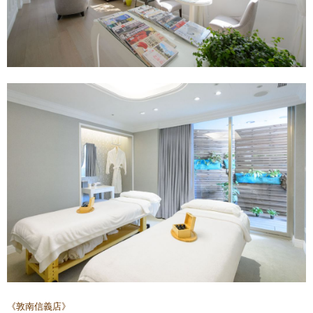
《敦南信義店》