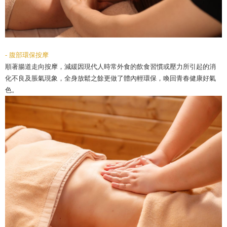
- 腹部環保按摩
順著腸道走向按摩，減緩因現代人時常外食的飲食習慣或壓力所引起的消
化不良及脹氣現象，全身放鬆之餘更做了體內輕環保，喚回青春健康好氣
色。