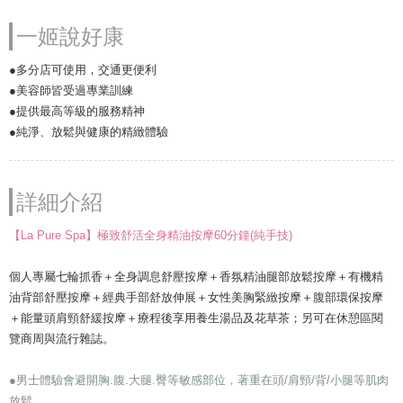
一姬說好康
●多分店可使用，交通更便利
●美容師皆受過專業訓練
●提供最高等級的服務精神
●純淨、放鬆與健康的精緻體驗
詳細介紹
【La Pure Spa】極致舒活全身精油按摩60分鐘(純手技)
個人專屬七輪抓香＋全身調息舒壓按摩＋香氛精油腿部放鬆按摩＋有機精
油背部舒壓按摩＋經典手部舒放伸展＋女性美胸緊緻按摩＋腹部環保按摩
＋能量頭肩頸舒緩按摩＋療程後享用養生湯品及花草茶；另可在休憩區閱
覽商周與流行雜誌。
●男士體驗會避開胸.腹.大腿.臀等敏感部位，著重在頭/肩頸/背/小腿等肌肉
放鬆