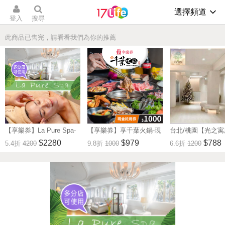
選擇頻道
登入
搜尋
此商品已售完，請看看我們為你的推薦
【享樂券】La Pure Spa-
【享樂券】享千葉火鍋-現
台北/桃園【光之
法國Thalgo水百合臉部保
金抵用券1000元(一次型)
盈舒活肩頸_古法經
$2280
$979
$788
5.4折
4200
9.8折
1000
6.6折
1200
養90分鐘(含純手技)
(複製)
摩調理SPA 30分鐘 