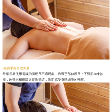
-經典手部舒放伸展
舒緩長期使用電腦的僵硬及不適現象，透過手部伸展及上下臂肌肉束按
摩，改善末梢循環與促進循環，進而感受身體細胞的甦醒。