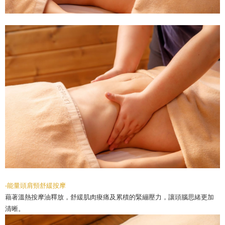
-能量頭肩頸舒緩按摩
藉著溫熱按摩油釋放，舒緩肌肉痠痛及累積的緊繃壓力，讓頭腦思緒更加
清晰。