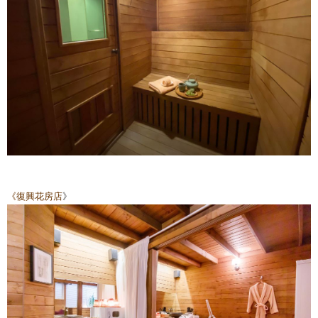
《復興花房店
》