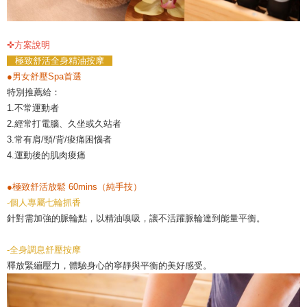
✜方案說明
極致舒活全身精油按摩
●男女舒壓Spa首選
特別推薦給：
1.不常運動者
2.經常打電腦、久坐或久站者
3.常有肩/頸/背/痠痛困惱者
4.運動後的肌肉痠痛
●極致舒活放鬆 60mins（純手技）
-個人專屬七輪抓香
針對需加強的脈輪點，以精油嗅吸，讓不活躍脈輪達到能量平衡。
-全身調息舒壓按摩
釋放緊繃壓力，體驗身心的寧靜與平衡的美好感受。