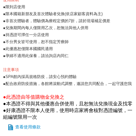
●限到店使用
●限本國籍新朋友及首次體驗者兌換(依店家顧客資料為主)
●非首次體驗者，體驗價為療程定價的7折，請於現場補足價差
●兌換期間內每人僅限用乙次，恕無法與他人併用
●持憑證可擇任一分店使用
●不分男女皆可使用，恕不指定芳療師
●此優惠恕僅限本國國民適用
●孕婦不適用此保養，請洽詢店內同仁
注意事項
●SPA館內採高規格防疫，請安心預約體驗
●配合政府防疫措施，各館將滾動式調整，邀請您共同配合，一起守護您我
●此憑證由等值購物金兌換之
●本憑證不得與其他優惠合併使用，且恕無法兌換現金及找零
●好康憑證不限本人使用，使用時店家將會核對憑證編號，一
組編號限用一次
查看使用條款