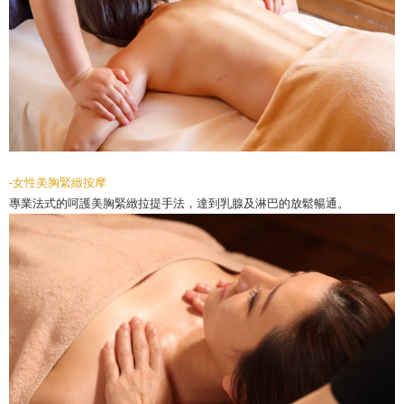
-女性美胸緊緻按摩
專業法式的呵護美胸緊緻拉提手法，達到乳腺及淋巴的放鬆暢通。