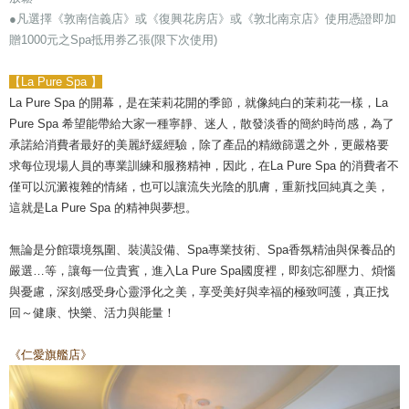
●凡選擇《敦南信義店》或《復興花房店》或《敦北南京店》使用憑證即加
贈1000元之Spa抵用券乙張(限下次使用)
【La Pure Spa 】
La Pure Spa 的開幕，是在茉莉花開的季節，就像純白的茉莉花一樣，La
Pure Spa 希望能帶給大家一種寧靜、迷人，散發淡香的簡約時尚感，為了
承諾給消費者最好的美麗紓緩經驗，除了產品的精緻篩選之外，更嚴格要
求每位現場人員的專業訓練和服務精神，因此，在La Pure Spa 的消費者不
僅可以沉澱複雜的情緒，也可以讓流失光陰的肌膚，重新找回純真之美，
這就是La Pure Spa 的精神與夢想。
無論是分館環境氛圍、裝潢設備、Spa專業技術、Spa香氛精油與保養品的
嚴選…等，讓每一位貴賓，進入La Pure Spa國度裡，即刻忘卻壓力、煩惱
與憂慮，深刻感受身心靈淨化之美，享受美好與幸福的極致呵護，真正找
回～健康、快樂、活力與能量！
《仁愛旗艦店》