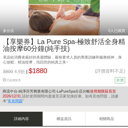
多分店
0
人已購買
【享樂券】La Pure Spa-極致舒活全身精
油按摩60分鐘(純手技)
承諾給消費者最好的美麗體驗，嚴格要求人員的專業訓練和服務精神，身
心放鬆、精油按摩，找回您的純真之美~
$1880
(評價資料不足)
3800
4.9折
|
折價
已結束販售
商流中台-純淨芬芳興業有限公司-LaPureSpa分店分帳
使用期限延長至
2026/12/31
,請於使用期間內盡速至店家兌換好康。如有其他問題，請參
考"
常見問題
"
詳細內容
權益資訊
相關商品