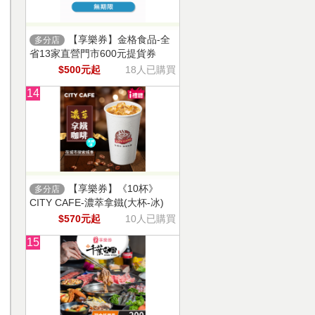
【享樂券】金格食品-全
多分店
省13家直營門市600元提貨券
$500元起
18人已購買
14
【享樂券】《10杯》
多分店
CITY CAFE-濃萃拿鐵(大杯-冰)
$570元起
10人已購買
15