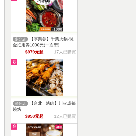
【享樂券】千葉火鍋-現
多分店
金抵用券1000元(一次型)
$979元起
17人已購買
8
【台北 | 烤肉】川火成都
多分店
燒烤
$950元起
12人已購買
9