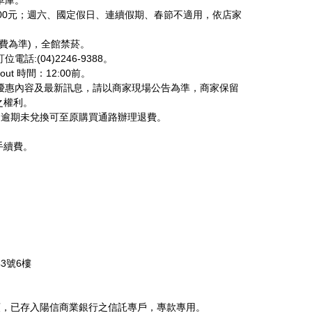
300元；週六、國定假日、連續假期、春節不適用，依店家
收費為準)，全館禁菸。
話:(04)2246-9388。
k out 時間：12:00前。
細優惠內容及最新訊息，請以商家現場公告為準，商家保留
之權利。
日止，逾期未兌換可至原購買通路辦理退費。
手續費。
3號6樓
額，已存入陽信商業銀行之信託專戶，專款專用。