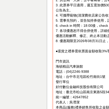
3. 此票券平日適用，週五需加價$
公告為主。
4. 可攜帶寵物(清潔費依店家公告
5. 需事先預約，並告知持券使用，訂位電
6. check in 時間：18:00後，chec
7. 各項優惠恕不得合併使用，詳
優惠活動解釋、修正、終止本活動
8. 優惠期限至2026年08月31
●退貨之禮券需依票面金額收取3%
門市資訊
海頓精品汽車旅館
電話：(04)2246-9388
地址：台中市北屯區松竹南街1號
發行單位
好付數位金融科技股份有限公司
地址：臺北市松山區南京東路5段34
統一編號：42647852
代表人：吳瀅潔
本商品(服務)禮券銷售所收取之金