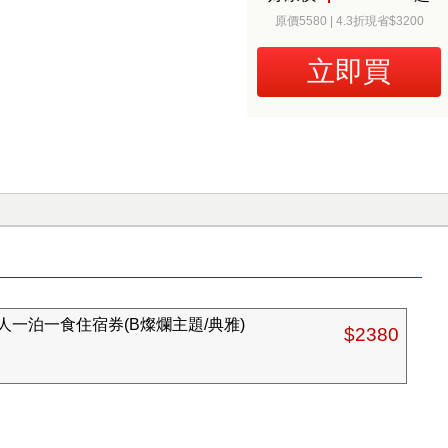
原價5580 | 4.3折現省$3200
立即買
一泊一食住宿券(B燦爛主題/典雅)
$2380