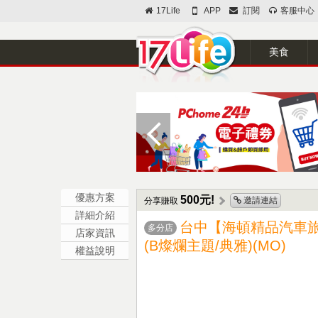
17Life
APP
訂閱
客服中心
美食
優惠方案
500元!
邀請連結
分享賺取
詳細介紹
台中【海頓精品汽車
多分店
店家資訊
(B燦爛主題/典雅)(MO)
權益說明