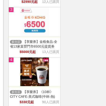
$2990元起
12人已購買
3
【享樂券】金格食品-全
多分店
省13家直營門市6500元提貨券
$5000元起
13人已購買
4
【享樂券】《10杯》
多分店
CITY CAFE-美式咖啡(中杯-熱)
$330元起
90人已購買