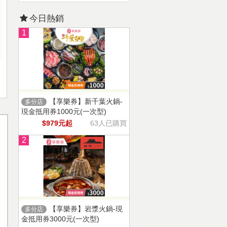
今日熱銷
1
【享樂券】新千葉火鍋-
多分店
現金抵用券1000元(一次型)
$979元起
63人已購買
2
【享樂券】岩漿火鍋-現
多分店
金抵用券3000元(一次型)