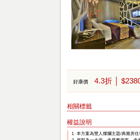
4.3
折
│ $238
好康價
相關標籤
權益說明
1. 本方案為雙人燦爛主題/典雅
2. 房型為一大床，含早餐兩客，含