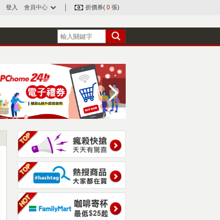
登入
會員中心
折價券(
0
張)