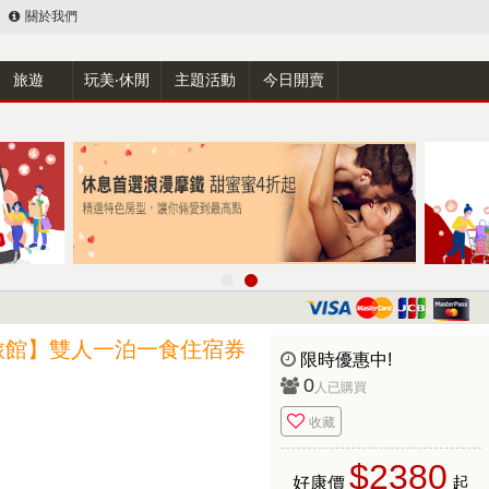
關於我們
旅遊
玩美‧休閒
主題活動
今日開賣
旅館】雙人一泊一食住宿券
限時優惠中!
0
人已購買
收藏
$2380
好康價
起