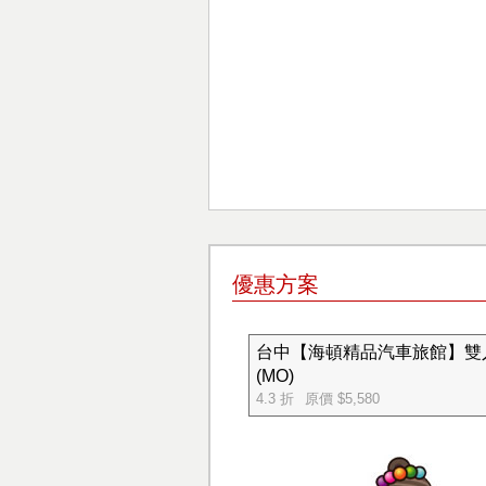
優惠方案
台中【海頓精品汽車旅館】雙人
(MO)
4.3 折
原價 $5,580