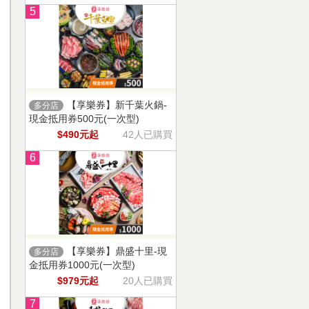
5
【享樂券】新千葉火鍋-
多分店
現金抵用券500元(一次型)
$490元起
42人已購買
6
【享樂券】鼎盛十里-現
多分店
金抵用券1000元(一次型)
$979元起
20人已購買
7