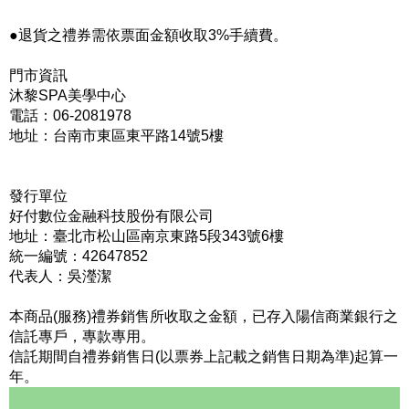
●退貨之禮券需依票面金額收取3%手續費。
門市資訊
沐黎SPA美學中心
電話：06-2081978
地址：台南市東區東平路14號5樓
發行單位
好付數位金融科技股份有限公司
地址：臺北市松山區南京東路5段343號6樓
統一編號：42647852
代表人：吳瀅潔
本商品(服務)禮券銷售所收取之金額，已存入陽信商業銀行之
信託專戶，專款專用。
信託期間自禮券銷售日(以票券上記載之銷售日期為準)起算一
年。