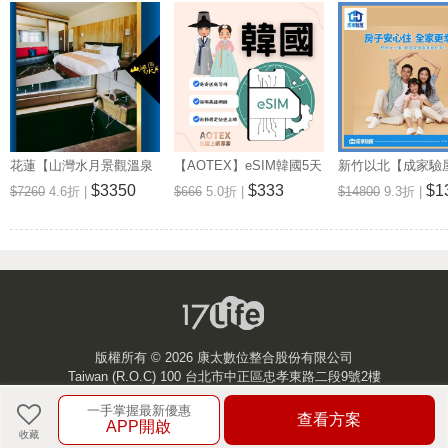
花蓮【山灣水月景觀溫泉
【AOTEX】eSIM韓國5天
新竹以北【成家驗屋
會館】景觀雙人房一泊一
無限高速網路吃到飽兌換
25坪 (三房格局)
$3350
$333
$1
$7260
4.6折 |
$666
5.0折 |
$14800
9.3折 |
食住宿券(MO)
券(MO)
券 (MO)
版權所有 ©
2026 康太數位整合股份有限公司
Taiwan (R.O.C) 100 台北市中正區忠孝東路二段9號2樓
一手掌握最新優惠
客服中心
查看方案
APP開啟
收藏