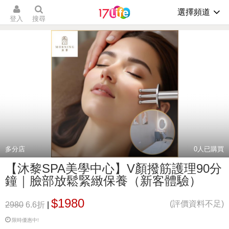
選擇頻道
登入
搜尋
多分店
0
人已購買
【沐黎SPA美學中心】V顏撥筋護理90分
鐘｜臉部放鬆緊緻保養（新客體驗）
$1980
(評價資料不足)
2980
6.6折
|
限時優惠中!