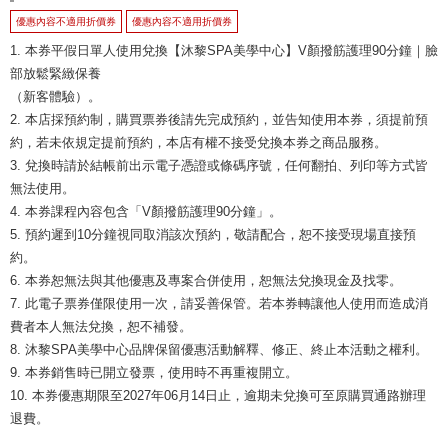
優惠內容不適用折價券
優惠內容不適用折價券
1. 本券平假日單人使用兌換【沐黎SPA美學中心】V顏撥筋護理90分鐘｜臉
部放鬆緊緻保養
（新客體驗）。
2. 本店採預約制，購買票券後請先完成預約，並告知使用本券，須提前預
約，若未依規定提前預約，本店有權不接受兌換本券之商品服務。
3. 兌換時請於結帳前出示電子憑證或條碼序號，任何翻拍、列印等方式皆
無法使用。
4. 本券課程內容包含「V顏撥筋護理90分鐘」。
5. 預約遲到10分鐘視同取消該次預約，敬請配合，恕不接受現場直接預
約。
6. 本券恕無法與其他優惠及專案合併使用，恕無法兌換現金及找零。
7. 此電子票券僅限使用一次，請妥善保管。若本券轉讓他人使用而造成消
費者本人無法兌換，恕不補發。
8. 沐黎SPA美學中心品牌保留優惠活動解釋、修正、終止本活動之權利。
9. 本券銷售時已開立發票，使用時不再重複開立。
10. 本券優惠期限至2027年06月14日止，逾期未兌換可至原購買通路辦理
退費。