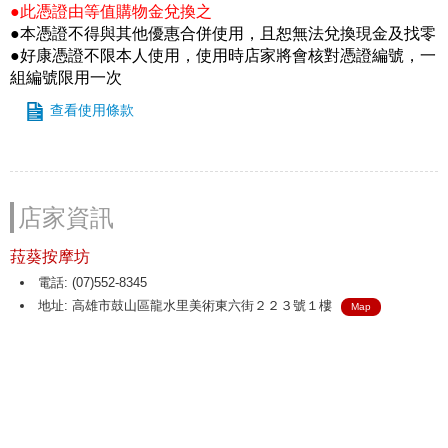
●此憑證由等值購物金兌換之
●本憑證不得與其他優惠合併使用，且恕無法兌換現金及找零
●好康憑證不限本人使用，使用時店家將會核對憑證編號，一
組編號限用一次
查看使用條款
店家資訊
菈葵按摩坊
電話: (07)552-8345
地址: 高雄市鼓山區龍水里美術東六街２２３號１樓
Map