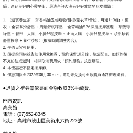
繃，達到良好的心靈平衡。最適合許久沒有好好放鬆的朋友體驗！
1. 〈迎賓養生茶 + 芳香精油五感嗅吸(甜橙/薰衣草/雪松，可選1~3種) + 更
衣 + 全背掌滑舒壓 + 肩頸舒眠釋壓 + 全背精油SPA深層按摩護理 + 草藥球
紓壓 + 臀部、大腿、小腿舒壓按摩 + 正面大腿、小腿舒壓按摩 + 頭部順氣
舒壓按摩 + 養生茶飲〉(根據時間調整內容)。
2. 平假日皆可使用。
3. 須提前預約並告知使用兌換券，預約保留10分鐘，敬請配合。如預約後
不克前往或遲到，相關取消費用依「預約服務」規定辦理。
4. 本優惠恕不指定按摩師。
5. 優惠期限至2027年06月30日止，逾期未兌換可至原購買通路辦理退費。
●退貨之禮券需依票面金額收取3%手續費。
門市資訊
高美館
電話：(07)552-8345
地址：高雄市鼓山區美術東六街223號