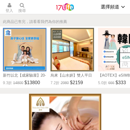
選擇頻道
登入
搜尋
此商品已售完，請看看我們為你的推薦
新竹以北【成家驗屋】20-
烏來【山水妍】雙人平日
【AOTEX】eSIM
25坪 (三房格局)超值驗屋
泡湯加精緻套餐-觀景湯房
無限高速網路吃到
$13800
$2159
$333
9.3折
14800
7.2折
2980
5.0折
666
券 (MO)
MO26S
券(MO)