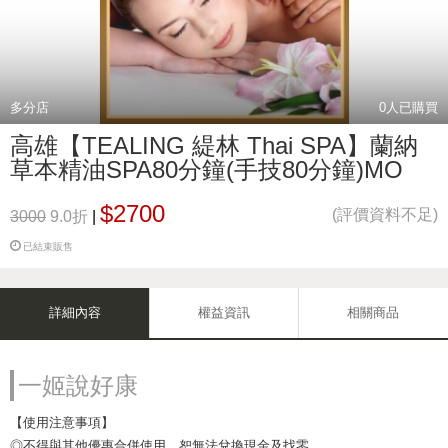
多分店
0
人已購買
高雄【TEALING 緹林 Thai SPA】蘭納
草本精油SPA80分鐘(手技80分鐘)MO
$2700
(評價資料不足)
3000
9.0折
|
已結束販售
詳細內容
權益資訊
相關商品
一姬說好康
【使用注意事項】
◎不得與其他優惠合併使用，恕無法兌換現金及找零