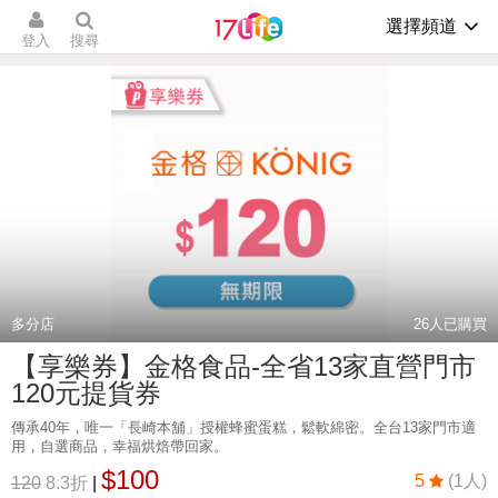
選擇頻道
登入
搜尋
多分店
26
人已購買
【享樂券】金格食品-全省13家直營門市
120元提貨券
傳承40年，唯一「長崎本舖」授權蜂蜜蛋糕，鬆軟綿密。全台13家門市適
用，自選商品，幸福烘焙帶回家。
$100
5
(1人)
120
8.3折
|