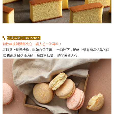
▚
法式洋果子 Bounchée
鬆軟糕皮與濃郁夾心，讓人想一吃再吃！
表層撒上細緻糖粉，猶如白雪覆蓋。 一口咬下，鬆軟中帶有糖霜結晶的口
感 搭配微鹹奶油內餡，順口不黏膩， 瞬間療癒人心。