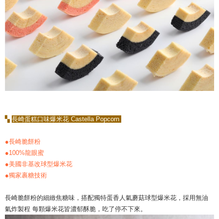
▚
長崎蛋糕口味爆米花 Castella Popcorn
●長崎脆餅粉
●100%龍眼蜜
●美國非基改球型爆米花
●獨家裹糖技術
長崎脆餅粉的細緻焦糖味，搭配獨特蛋香人氣蘑菇球型爆米花，採用無油
氣炸製程 每顆爆米花皆濃郁酥脆，吃了停不下來。