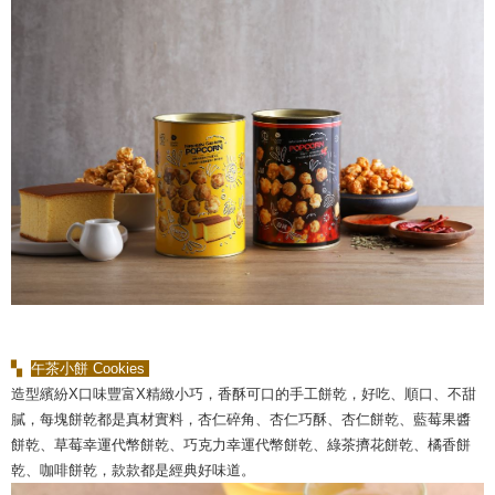
▚
午茶小餅 Cookies
造型繽紛X口味豐富X精緻小巧，香酥可口的手工餅乾，好吃、順口、不甜
膩，每塊餅乾都是真材實料，杏仁碎角、杏仁巧酥、杏仁餅乾、藍莓果醬
餅乾、草莓幸運代幣餅乾、巧克力幸運代幣餅乾、綠茶擠花餅乾、橘香餅
乾、咖啡餅乾，款款都是經典好味道。