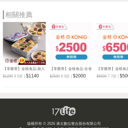
電話: (02)2986-3148
地址: 新北市三重區正義北路57號
Map
相關推薦
營業時間: 週一~週日 09:30~21:00
金格食品《板橋店》
電話: (02)2966-4534
地址: 新北市板橋區南門街17號
Map
營業時間: 週一~週日 10:00~21:00
金格食品《桃園店》
電話: (03)336-1279
【享樂券】金格食品-旅人
【享樂券】金格食品-全省
【享樂券】金格食
地址: 桃園市桃園區中山路108號
Map
彩食鐵盒手工餅乾禮盒2盒
13家直營門市2500元提貨
13家直營門市650
$1140
$2000
$50
$1200
9.5折 |
$2500
8.0折 |
$6500
7.7折 |
營業時間: 週一~週日 10:00~20:30
入
券
券
金格食品《桃園中壢店》
電話: (03)426-8160
地址: 桃園市中壢區延平路476號
Map
營業時間: 週一~週日 10:00~21:00
金格食品《台中三民店》
版權所有 ©
2026 康太數位整合股份有限公司
電話: (04)2229-2200