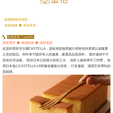
- 散播關懷與感恩 -
- 創新精緻 ◆ 美味求真 -
▚
長崎蛋糕 Castella
柔軟彈牙 ◆ 濕潤綿密 ◆ 清新香甜
起源於西班牙古國CASTELLA，是歐洲貴族間盛行用來招待貴賓以表隆重
之意的甜品。40年來守護所有人的健康，嚴選高品質原料， 製作過程中不
添加任何油脂。 堅持日本正統慢火烘焙工法， 由匠人級師傅手工拌漿， 使
用日本進口CASTELLA LINE隧道爐慢火烘焙， 打造蓬鬆、濕潤又有彈性的
蛋糕體。