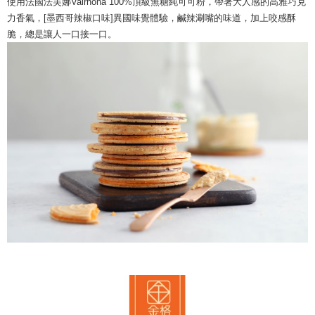
使用法國法芙娜Valrhona 100%頂級無糖純可可粉，帶著大人感的高雅巧克
力香氣，[墨西哥辣椒口味]異國味覺體驗，鹹辣涮嘴的味道，加上咬感酥
脆，總是讓人一口接一口。