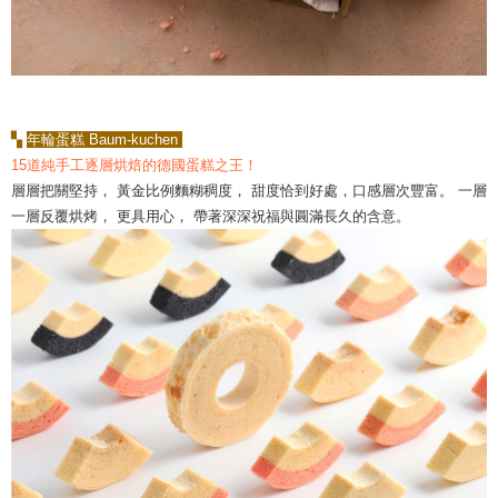
▚
年輪蛋糕 Baum-kuchen
15道純手工逐層烘焙的德國蛋糕之王！
層層把關堅持， 黃金比例麵糊稠度， 甜度恰到好處，口感層次豐富。 一層
一層反覆烘烤， 更具用心， 帶著深深祝福與圓滿長久的含意。