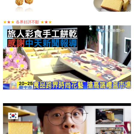
★
★
★
各界好評不斷
★
★
★