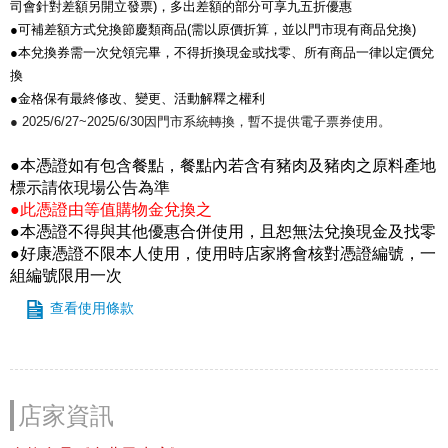
司會針對差額另開立發票)，多出差額的部分可享九五折優惠
●可補差額方式兌換節慶類商品(需以原價折算，並以門市現有商品兌換)
●本兌換券需一次兌領完畢，不得折換現金或找零、所有商品一律以定價兌
換
●金格保有最終修改、變更、活動解釋之權利
● 2025/6/27~2025/6/30因門市系統轉換，暫不提供電子票券使用。
●本憑證如有包含餐點，餐點內若含有豬肉及豬肉之原料產地
標示請依現場公告為準
●此憑證由等值購物金兌換之
●本憑證不得與其他優惠合併使用，且恕無法兌換現金及找零
●好康憑證不限本人使用，使用時店家將會核對憑證編號，一
組編號限用一次
查看使用條款
店家資訊