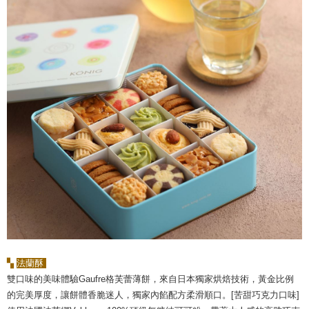
▚
法蘭酥
雙口味的美味體驗Gaufre格芙蕾薄餅，來自日本獨家烘焙技術，黃金比例
的完美厚度，讓餅體香脆迷人，獨家內餡配方柔滑順口。[苦甜巧克力口味]