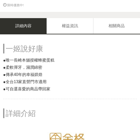
限時優惠中!
詳細內容
權益資訊
相關商品
一姬說好康
●唯一長崎本舖授權蜂蜜蛋糕
●柔軟彈牙，濕潤綿密
●傳承40年的幸福烘焙
●全台13家直營門市適用
●可自選喜愛的商品帶回家
詳細介紹