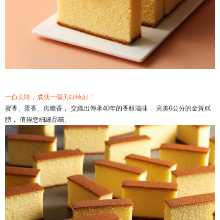
一份美味，成就一個美好時刻！
蜜香、蛋香、焦糖香， 交織出傳承40年的香醇滋味， 完美6公分的金黃糕
體， 值得您細細品嚐。