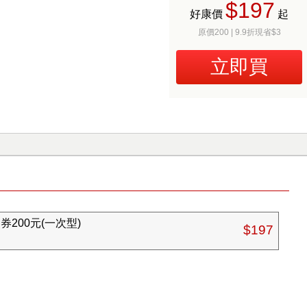
$197
好康價
起
原價200 | 9.9折現省$3
立即買
200元(一次型)
$197