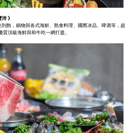
沛 》
吃到飽，鍋物與各式海鮮、熟食料理、國際冰品、啤酒等，超
你和優質頂級海鮮與和牛吃一網打盡。