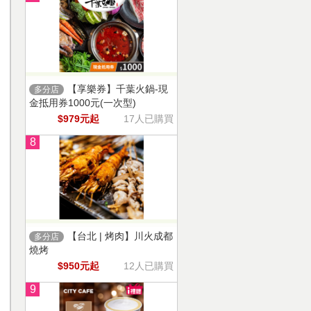
【享樂券】千葉火鍋-現
多分店
金抵用券1000元(一次型)
$979元起
17人已購買
8
【台北 | 烤肉】川火成都
多分店
燒烤
$950元起
12人已購買
9