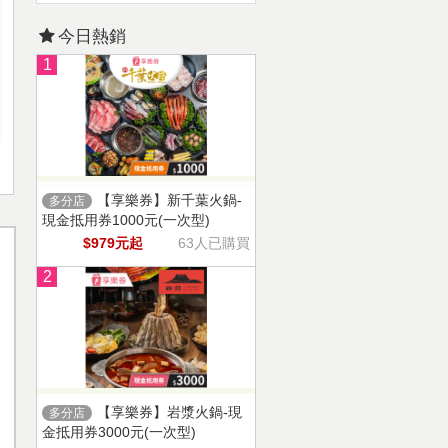
今日熱銷
1
【享樂券】新千葉火鍋-
多分店
現金抵用券1000元(一次型)
$979元起
63人已購買
2
【享樂券】岩漿火鍋-現
多分店
金抵用券3000元(一次型)