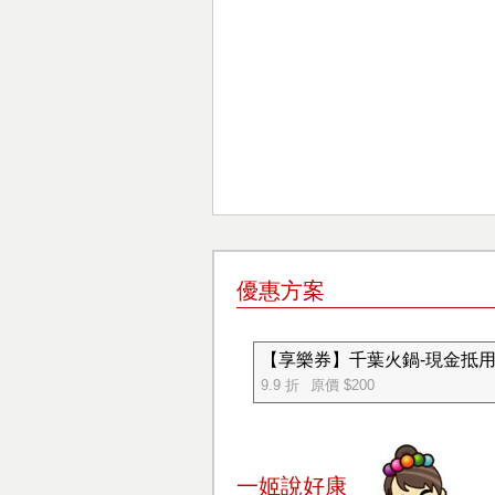
優惠方案
【享樂券】千葉火鍋-現金抵用券
9.9 折
原價 $200
一姬說好康