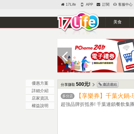
17Life
APP
訂閱
客服中心
美食
優惠方案
500元!
邀請連結
分享賺取
詳細介紹
【享樂券】千葉火鍋-現
多分店
店家資訊
超強品牌折抵券! 千葉連鎖餐飲集
權益說明