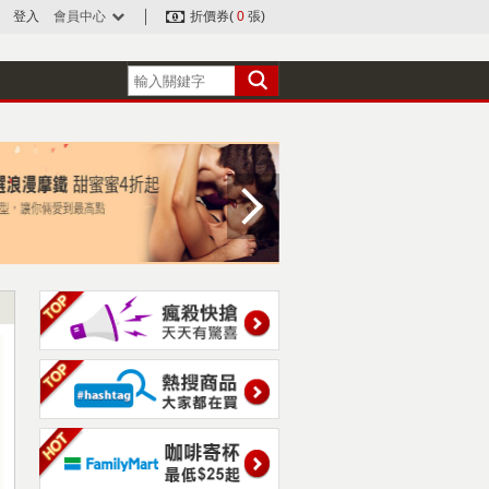
登入
會員中心
折價券(
0
張)