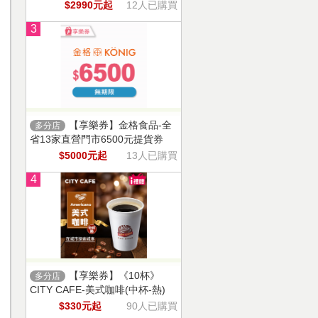
$2990元起
12人已購買
3
【享樂券】金格食品-全
多分店
省13家直營門市6500元提貨券
$5000元起
13人已購買
4
【享樂券】《10杯》
多分店
CITY CAFE-美式咖啡(中杯-熱)
$330元起
90人已購買