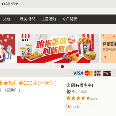
關於我們
旅遊
玩美‧休閒
主題活動
今日開賣
金抵用券200元(一次型)
限時優惠中!
團一張通吃！
4
人已購買
(14)
收藏