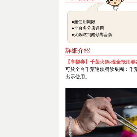
●無使用期限
●全台多分店適用
●火鍋吃到飽領導品牌
詳細介紹
【享樂券】千葉火鍋-現金抵用券20
可於全台千葉連鎖餐飲集團：千
出示使用。