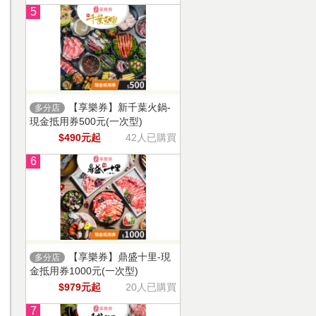
5
【享樂券】新千葉火鍋-
多分店
現金抵用券500元(一次型)
$490元起
42人已購買
6
【享樂券】鼎盛十里-現
多分店
金抵用券1000元(一次型)
$979元起
20人已購買
7