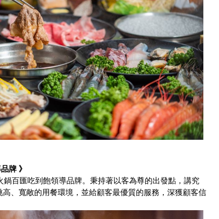
品牌 》
年火鍋百匯吃到飽領導品牌。秉持著以客為尊的出發點，講究
挑高、寬敞的用餐環境，並給顧客最優質的服務，深獲顧客信