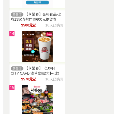
【享樂券】金格食品-全
多分店
省13家直營門市600元提貨券
$500元起
18人已購買
14
【享樂券】《10杯》
多分店
CITY CAFE-濃萃拿鐵(大杯-冰)
$570元起
10人已購買
15