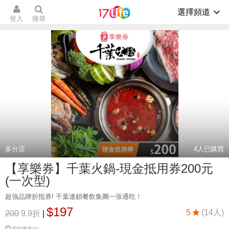
選擇頻道
登入
搜尋
多分店
4
人已購買
【享樂券】千葉火鍋-現金抵用券200元
(一次型)
超強品牌折抵券! 千葉連鎖餐飲集團一張通吃！
$197
5
(14人)
200
9.9折
|
限時優惠中!