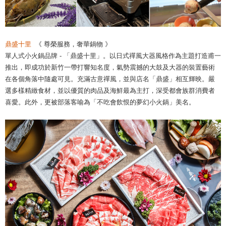
鼎盛十里
《 尊榮服務，奢華鍋物 》
單人式小火鍋品牌 - 「鼎盛十里」。以日式禪風大器風格作為主題打造甫一
推出，即成功於新竹一帶打響知名度，氣勢震撼的大鼓及大器的裝置藝術
在各個角落中隨處可見。充滿古意禪風，並與店名「鼎盛」相互輝映。嚴
選多樣精緻食材，並以優質的肉品及海鮮最為主打，深受都會族群消費者
喜愛。此外，更被部落客喻為「不吃會飲恨的夢幻小火鍋」美名。