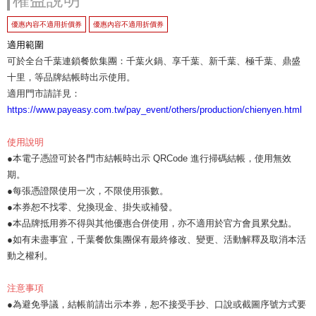
優惠內容不適用折價券
優惠內容不適用折價券
適用範圍
可於全台千葉連鎖餐飲集團：千葉火鍋、享千葉、新千葉、極千葉、鼎盛
十里，等品牌結帳時出示使用。
適用門市請詳見：
https://www.payeasy.com.tw/pay_event/others/production/chienyen.html
使用說明
●本電子憑證可於各門市結帳時出示 QRCode 進行掃碼結帳，使用無效
期。
●每張憑證限使用一次，不限使用張數。
●本券恕不找零、兌換現金、掛失或補發。
●本品牌抵用券不得與其他優惠合併使用，亦不適用於官方會員累兌點。
●如有未盡事宜，千葉餐飲集團保有最終修改、變更、活動解釋及取消本活
動之權利。
注意事項
●為避免爭議，結帳前請出示本券，恕不接受手抄、口說或截圖序號方式要