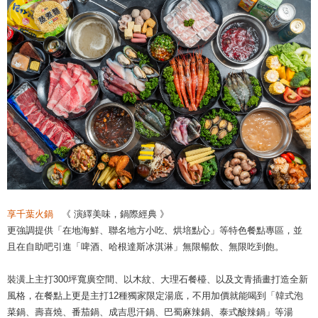
享千葉火鍋
《 演繹美味，鍋際經典 》
更強調提供「在地海鮮、聯名地方小吃、烘培點心」等特色餐點專區，並
且在自助吧引進「啤酒、哈根達斯冰淇淋」無限暢飲、無限吃到飽。
裝潢上主打300坪寬廣空間、以木紋、大理石餐檯、以及文青插畫打造全新
風格，在餐點上更是主打12種獨家限定湯底，不用加價就能喝到「韓式泡
菜鍋、壽喜燒、番茄鍋、成吉思汗鍋、巴蜀麻辣鍋、泰式酸辣鍋」等湯