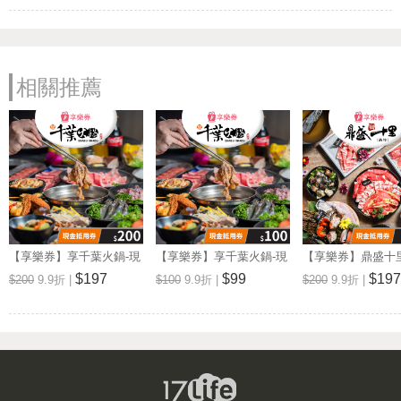
營業時間: 周一~周日 11:00~23:00
新千葉火鍋 斗六店
電話: (05)5344696
相關推薦
地址: 雲林縣斗六市民生南路182號
Map
營業時間: 周一~周日 11:00~23:00
新千葉火鍋 西門店
電話: (02)23317288
地址: 台北市萬華區峨眉街52號7F
Map
營業時間: 週一至週日: 11:00~23:00
千葉火鍋 台東尊爵館
【享樂券】享千葉火鍋-現
【享樂券】享千葉火鍋-現
【享樂券】鼎盛十
電話: (089)333890
金抵用券200元(一次型)
金抵用券100元(一次型)
抵用券200元(一次型
$197
$99
$197
$200
9.9折 |
$100
9.9折 |
$200
9.9折 |
地址: 台東市博愛路432號
Map
營業時間: 週一至週日: 11:00-23:00
新千葉火鍋 屏東店
電話: (08)7666282
地址: 屏東市太原路17-1號
Map