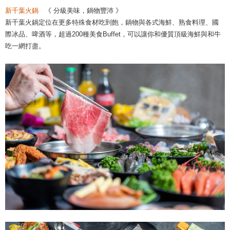
新千葉火鍋
《 分級美味，鍋物豐沛 》
新千葉火鍋定位在更多特殊食材吃到飽，鍋物與各式海鮮、熟食料理、國
際冰品、啤酒等，超過200種美食Buffet，可以讓你和優質頂級海鮮與和牛
吃一網打盡。