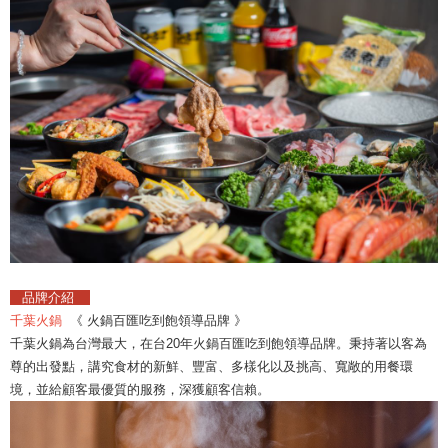
品牌介紹
千葉火鍋
《 火鍋百匯吃到飽領導品牌 》
千葉火鍋為台灣最大，在台20年火鍋百匯吃到飽領導品牌。秉持著以客為
尊的出發點，講究食材的新鮮、豐富、多樣化以及挑高、寬敞的用餐環
境，並給顧客最優質的服務，深獲顧客信賴。