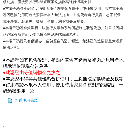
求兌換，僅接受以行動裝置顯示兌換條碼進行掃碼支付
●本電子憑證不記名，消費者務必善盡保管責任，並謹慎使用，若本電子憑
證因已被使用而造成消費者本人無法兌換，由消費者自行負責，恕不補發
電子序號。若遺失、被竊、全損，恕不掛失及補發。
●本電子憑證有效與否，以發行人票券系統所記錄之狀態為憑。如系統因網
路連線有所遲延，依兌換商家系統端資訊為準。
●本電子憑證為有價證券，請勿擅自偽造、變造，如涉及偽造情節重大者將
依法追究。
●本憑證如有包含餐點，餐點內若含有豬肉及豬肉之原料產地
標示請依現場公告為準
●此憑證由等值購物金兌換之
●本憑證不得與其他優惠合併使用，且恕無法兌換現金及找零
●好康憑證不限本人使用，使用時店家將會核對憑證編號，一
組編號限用一次
查看使用條款