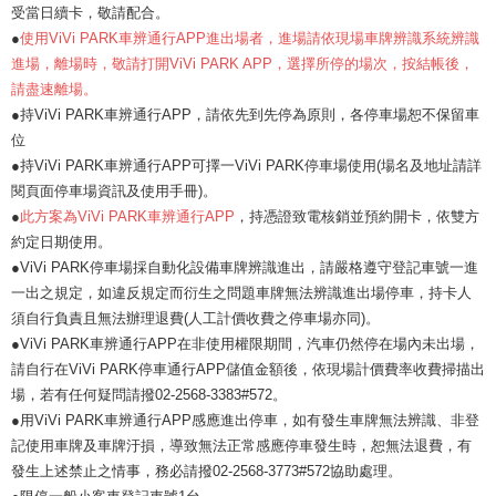
受當日續卡，敬請配合。
●
使用ViVi PARK車辨通行APP進出場者，進場請依現場車牌辨識系統辨識
進場，離場時，敬請打開ViVi PARK APP，選擇所停的場次，按結帳後，
請盡速離場。
●持ViVi PARK車辨通行APP，請依先到先停為原則，各停車場恕不保留車
位
●持ViVi PARK車辨通行APP可擇一ViVi PARK停車場使用(場名及地址請詳
閱頁面停車場資訊及使用手冊)。
●
此方案為ViVi PARK車辨通行APP
，持憑證致電核銷並預約開卡，依雙方
約定日期使用。
●ViVi PARK停車場採自動化設備車牌辨識進出，請嚴格遵守登記車號一進
一出之規定，如違反規定而衍生之問題車牌無法辨識進出場停車，持卡人
須自行負責且無法辦理退費(人工計價收費之停車場亦同)。
●ViVi PARK車辨通行APP在非使用權限期間，汽車仍然停在場內未出場，
請自行在ViVi PARK停車通行APP儲值金額後，依現場計價費率收費掃描出
場，若有任何疑問請撥02-2568-3383#572。
●用ViVi PARK車辨通行APP感應進出停車，如有發生車牌無法辨識、非登
記使用車牌及車牌汙損，導致無法正常感應停車發生時，恕無法退費，有
發生上述禁止之情事，務必請撥02-2568-3773#572協助處理。