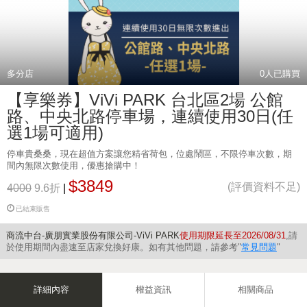
多分店
0
人已購買
【享樂券】ViVi PARK 台北區2場 公館
路、中央北路停車場，連續使用30日(任
選1場可適用)
停車貴桑桑，現在超值方案讓您精省荷包，位處鬧區，不限停車次數，期
間內無限次數使用，優惠搶購中！
$3849
(評價資料不足)
4000
9.6折
|
已結束販售
商流中台-廣朋實業股份有限公司-ViVi PARK
使用期限延長至2026/08/31
,請
於使用期間內盡速至店家兌換好康。如有其他問題，請參考"
常見問題
"
詳細內容
權益資訊
相關商品