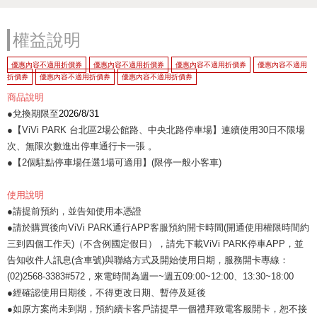
權益說明
優惠內容不適用折價券
優惠內容不適用折價券
優惠內容不適用折價券
優惠內容不適用
折價券
優惠內容不適用折價券
優惠內容不適用折價券
商品說明
●兌換期限至
2026/8/31
●【ViVi PARK 台北區2場公館路、中央北路停車場】連續使用30日不限場
次、無限次數進出停車通行卡一張 。
●【2個駐點停車場任選1場可適用】(限停一般小客車)
使用說明
●請提前預約，並告知使用本憑證
●請於購買後向ViVi PARK通行APP客服預約開卡時間(開通使用權限時間約
三到四個工作天)（不含例國定假日），請先下載ViVi PARK停車APP，並
告知收件人訊息(含車號)與聯絡方式及開始使用日期，服務開卡專線：
(02)2568-3383#572，來電時間為週一~週五09:00~12:00、13:30~18:00
●經確認使用日期後，不得更改日期、暫停及延後
●如原方案尚未到期，預約續卡客戶請提早一個禮拜致電客服開卡，恕不接