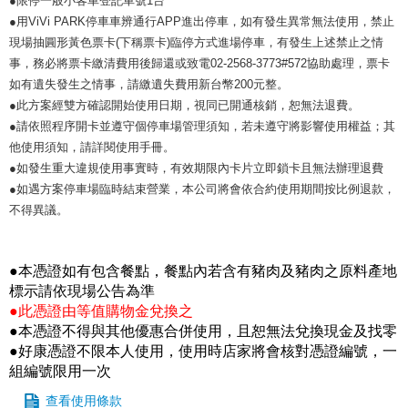
●限停一般小客車登記車號1台
●用ViVi PARK停車車辨通行APP進出停車，如有發生異常無法使用，禁止
現場抽圓形黃色票卡(下稱票卡)臨停方式進場停車，有發生上述禁止之情
事，務必將票卡繳清費用後歸還或致電02-2568-3773#572協助處理，票卡
如有遺失發生之情事，請繳遺失費用新台幣200元整。
●此方案經雙方確認開始使用日期，視同已開通核銷，恕無法退費。
●請依照程序開卡並遵守個停車場管理須知，若未遵守將影響使用權益；其
他使用須知，請詳閱使用手冊。
●如發生重大違規使用事實時，有效期限內卡片立即鎖卡且無法辦理退費
●如遇方案停車場臨時結束營業，本公司將會依合約使用期間按比例退款，
不得異議。
●本憑證如有包含餐點，餐點內若含有豬肉及豬肉之原料產地
標示請依現場公告為準
●此憑證由等值購物金兌換之
●本憑證不得與其他優惠合併使用，且恕無法兌換現金及找零
●好康憑證不限本人使用，使用時店家將會核對憑證編號，一
組編號限用一次
查看使用條款