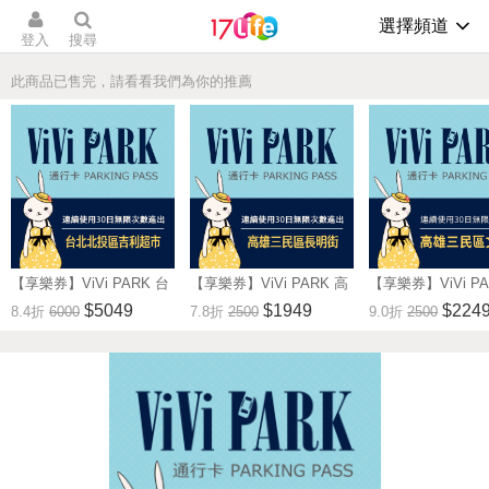
選擇頻道
登入
搜尋
此商品已售完，請看看我們為你的推薦
【享樂券】ViVi PARK 台
【享樂券】ViVi PARK 高
【享樂券】ViVi PA
北市北投區吉利超市停車
雄市三民區長明街停車
雄市三民區文濱路
$5049
$1949
$224
8.4折
6000
7.8折
2500
9.0折
2500
場，連續使用30日
場，連續使用30日
場，連續使用30日