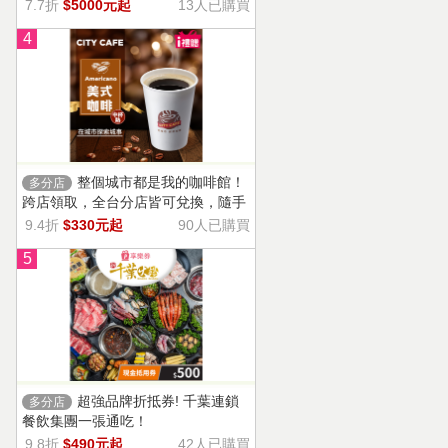
13家門市適用，自選商品，幸福烘焙
7.7折
$5000元起
13人已購買
帶回家。
4
整個城市都是我的咖啡館！
多分店
跨店領取，全台分店皆可兌換，隨手
一杯濃郁香醇，調和酸味，清新果香
9.4折
$330元起
90人已購買
回甘不苦澀
5
超強品牌折抵券! 千葉連鎖
多分店
餐飲集團一張通吃！
9.8折
$490元起
42人已購買