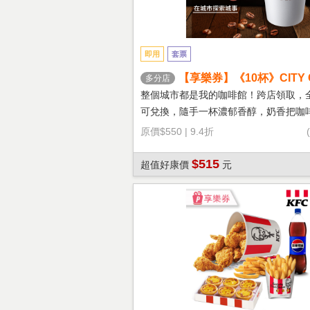
即用
套票
【享樂券】《10杯》CITY 
多分店
鐵(大杯-熱)
整個城市都是我的咖啡館！跨店領取，
可兌換，隨手一杯濃郁香醇，奶香把咖
溫柔！
原價
$550
|
9.4折
$515
超值好康價
元