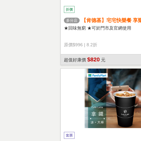
折價
【肯德基】宅宅快樂餐 享
多分店
★回味無窮 ★可於門市及官網使用
原價
$996
|
8.2折
$820
超值好康價
元
套票