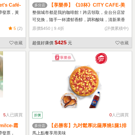
s Café-
【享樂券】《10杯》CITY CAFE-美
多分店
式咖啡(大杯-冰)
帶發票，黃
整個城市都是我的咖啡館！跨店領取，全台分店皆
可兌換，隨手一杯濃郁香醇，調和酸味，清新果香
回甘不苦澀
5
(2)
原價
$450
|
9.4折
(評價累積中)
$425
收藏
超值好康價
元
收藏
5
人已購買
0
人已購買
折價
!ce-霜
【必勝客】九吋鬆厚比薩厚燒1腿1排
多分店
套餐 享樂券
帶發票，
馬上點餐享用美味