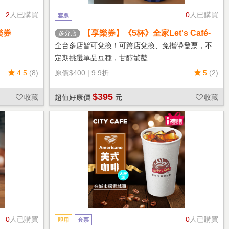
2
人已購買
0
人已購買
套票
樂券
【享樂券】《5杯》全家Let's Café-
多分店
熱單品美式(中杯)
全台多店皆可兌換！可跨店兌換、免攜帶發票，不
定期挑選單品豆種，甘醇驚豔
4.5
(8)
原價
$400
|
9.9折
5
(2)
$395
收藏
超值好康價
元
收藏
0
人已購買
0
人已購買
即用
套票