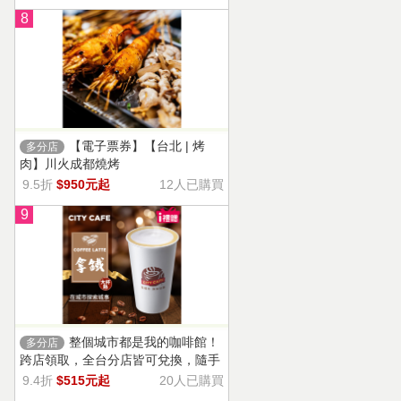
8
【電子票券】【台北 | 烤
多分店
肉】川火成都燒烤
9.5折
$950元起
12人已購買
9
整個城市都是我的咖啡館！
多分店
跨店領取，全台分店皆可兌換，隨手
一杯濃郁香醇，奶香把咖啡的濃烈變
9.4折
$515元起
20人已購買
溫柔！