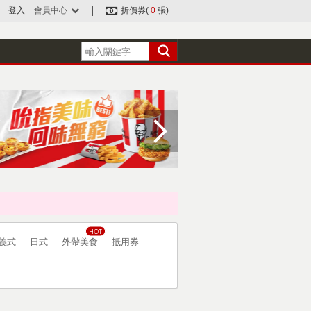
登入
會員中心
折價券(
0
張)
義式
日式
外帶美食
抵用券