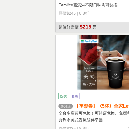
Fami!ce霜淇淋不限口味均可兌換
原價
$245
|
8.8折
$215
超值好康價
元
折價
套票
【享樂券】《5杯》全家Let's
多分店
熱美式(大杯)
全台多店皆可兌換！可跨店兌換、免攜
典雋永美式香氣陪伴早晨
原價
$225
|
9.8折