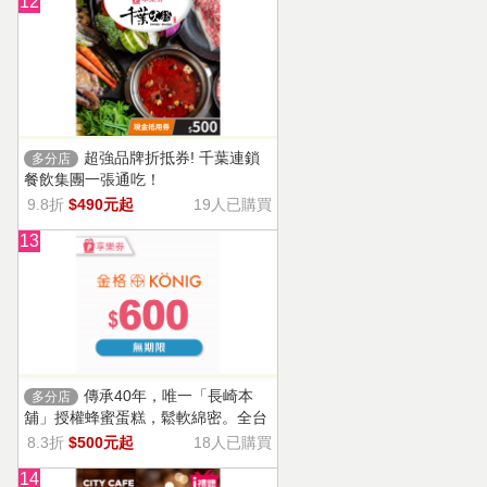
12
超強品牌折抵券! 千葉連鎖
多分店
餐飲集團一張通吃！
9.8折
$490元起
19人已購買
13
傳承40年，唯一「長崎本
多分店
舖」授權蜂蜜蛋糕，鬆軟綿密。全台
13家門市適用，自選商品，幸福烘焙
8.3折
$500元起
18人已購買
帶回家。
14