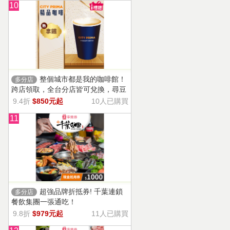
10
整個城市都是我的咖啡館！
多分店
跨店領取，全台分店皆可兌換，尋豆
師精選豆種，邀你一起鑑賞精品美味
9.4折
$850元起
10人已購買
11
超強品牌折抵券! 千葉連鎖
多分店
餐飲集團一張通吃！
9.8折
$979元起
11人已購買