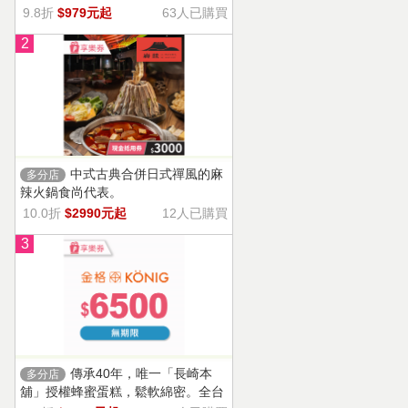
9.8折
$979元起
63人已購買
2
中式古典合併日式禪風的麻
多分店
辣火鍋食尚代表。
10.0折
$2990元起
12人已購買
3
傳承40年，唯一「長崎本
多分店
舖」授權蜂蜜蛋糕，鬆軟綿密。全台