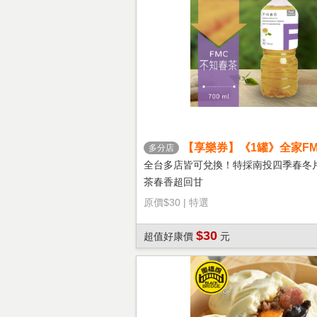
【享樂券】《1罐》全家FM
多分店
茶
全台多店皆可兌換！特採南投四季春冬
茶春香超回甘
原價
$30
|
特選
$30
超值好康價
元