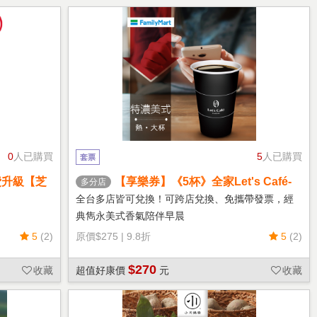
0
人已購買
5
人已購買
套票
費升級【芝
【享樂券】《5杯》全家Let's Café-
多分店
熱特濃美式(大杯)
全台多店皆可兌換！可跨店兌換、免攜帶發票，經
典雋永美式香氣陪伴早晨
5
(2)
原價
$275
|
9.8折
5
(2)
$270
收藏
超值好康價
元
收藏