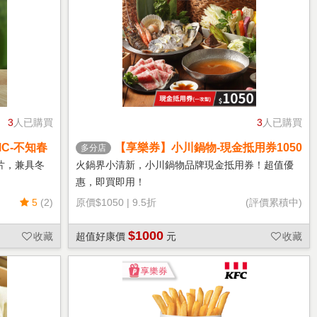
3
人已購買
3
人已購買
C-不知春
【享樂券】小川鍋物-現金抵用券1050
多分店
元(一次型)
片，兼具冬
火鍋界小清新，小川鍋物品牌現金抵用券！超值優
惠，即買即用！
5
(2)
原價
$1050
|
9.5折
(評價累積中)
$1000
收藏
超值好康價
元
收藏