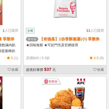
1
人已購買
11
人已購買
折價
凍 享樂券
【肯德基】1份香酥脆薯(小) 享樂券
多分店
實飽滿內餡
★回味無窮 ★可於門市及官網使用
都是最棒的
5
(1)
原價
$40
|
9.3折
4.5
(8)
$37
收藏
超值好康價
元
收藏