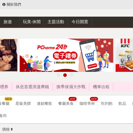
關於我們
旅遊
玩美‧休閒
主題活動
今日開賣
禮券
休息首選浪漫摩鐵
換季保濕大作戰
機車出租
級餐廳
星級美饌
連鎖餐飲
餐廳美食
咖啡寄杯
吃到飽
飲品
食尚
價格