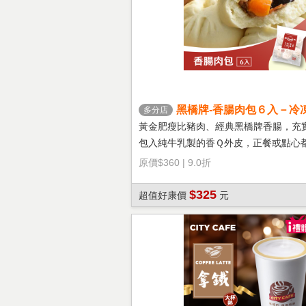
黑橋牌-香腸肉包６入－冷
多分店
黃金肥瘦比豬肉、經典黑橋牌香腸，充
包入純牛乳製的香Ｑ外皮，正餐或點心
選擇！
原價
$360
|
9.0折
$325
超值好康價
元