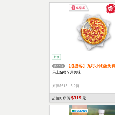
折價
【必勝客】九吋小比薩免
多分店
心餅皮】享樂券
馬上點餐享用美味
原價
$615
|
5.2折
$319
超值好康價
元