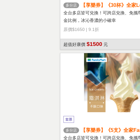
【享樂券】《30杯》全家Let'
多分店
冰拿鐵(大杯)
全台多店皆可兌換！可跨店兌換、免攜
金比例，冰沁香濃的小確幸
原價
$1650
|
9.1折
$1500
超值好康價
元
套票
【享樂券】《5支》全家Fami
多分店
淇淋(口味不限)
全台多店皆可兌換！可跨店兌換、免攜