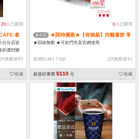
20
人已購買
0
人已購買
CAFE-拿
★限時優惠★【肯德基】炸雞薯餅 享
多分店
樂券
全台分店皆
★回味無窮 ★可於門市及官網使用
啡的濃烈變
(評價累積中)
原價
$144
|
7.6折
(評價累積中)
$110
收藏
超值好康價
元
收藏