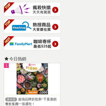
今日熱銷
1
超強品牌折抵券! 千葉連鎖
多分店
餐飲集團一張通吃！