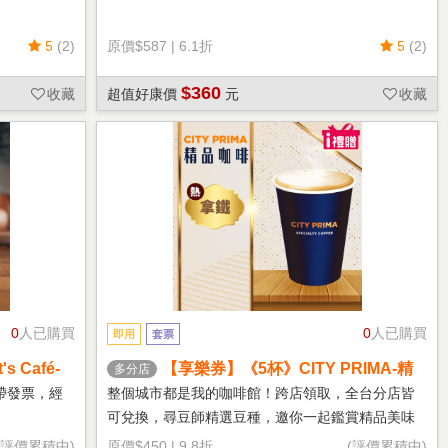
5
(2)
原價
$587
|
6.1折
5
(2)
$360
收藏
超值好康價
元
收藏
0
人已購買
0
人已購買
即用
套票
 Café-
【享樂券】《5杯》CITY PRIMA-精
多分店
品拿鐵(中杯-熱)
帶發票，經
整個城市都是我的咖啡館！跨店領取，全台分店皆
可兌換，尋豆師精選豆種，邀你一起鑑賞精品美味
(評價累積中)
原價
$450
|
9.8折
(評價累積中)