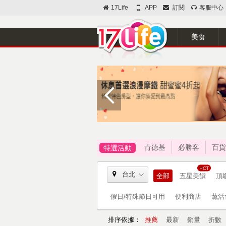
17Life
APP
訂閱
客服中心
美食
肯德基
必勝客
百貨
特選活動
台北
全部
五星美饌
頂
假日/特殊節日可用
便利商店
蔬活
排序依據：
推薦
最新
銷量
折數