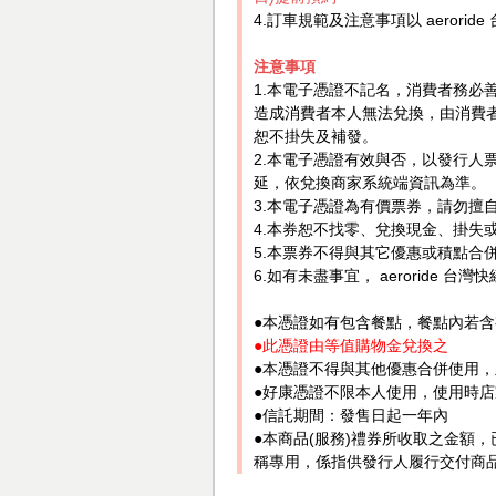
4.訂車規範及注意事項以 aerori
注意事項
1.本電子憑證不記名，消費者務必
造成消費者本人無法兌換，由消費
恕不掛失及補發。
2.本電子憑證有效與否，以發行人
延，依兌換商家系統端資訊為準。
3.本電子憑證為有價票券，請勿
4.本券恕不找零、兌換現金、掛失
5.本票券不得與其它優惠或積點合
6.如有未盡事宜， aeroride
●本憑證如有包含餐點，餐點內若
●此憑證由等值購物金兌換之
●本憑證不得與其他優惠合併使用
●好康憑證不限本人使用，使用時
●信託期間：發售日起一年內
●本商品(服務)禮券所收取之金額
稱專用，係指供發行人履行交付商