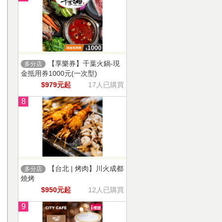
【享樂券】千葉火鍋-現
多分店
金抵用券1000元(一次型)
$979元起
17人已購買
8
【台北 | 烤肉】川火成都
多分店
燒烤
$950元起
12人已購買
9