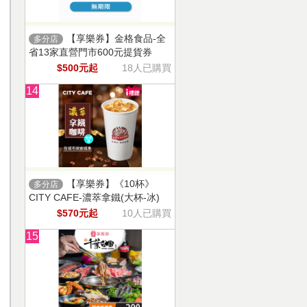
【享樂券】金格食品-全
多分店
省13家直營門市600元提貨券
$500元起
18人已購買
14
【享樂券】《10杯》
多分店
CITY CAFE-濃萃拿鐵(大杯-冰)
$570元起
10人已購買
15