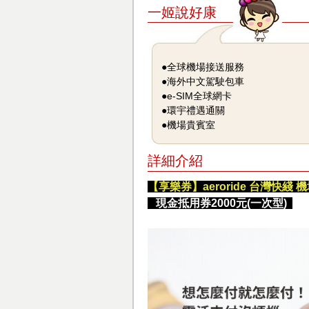
一姬說好康
●全球機場接送服務
●海外中文駕駛包車
●e-SIM全球網卡
●環宇禮遇通關
●機場貴賓室
詳細介紹
【享樂券】aeroride 台灣快綫
現金抵用券2000元(一次型)