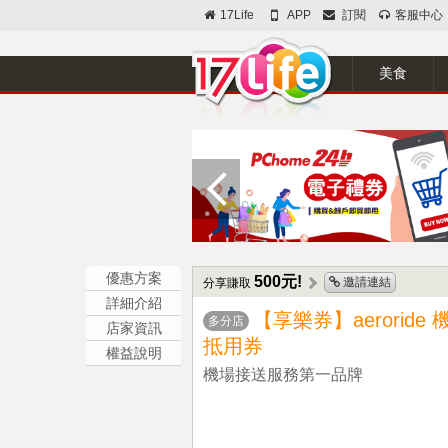
17Life
APP
訂閱
客服中心
美食
優惠方案
500元!
邀請連結
分享賺取
詳細介紹
【享樂券】aeroride
多分店
店家資訊
抵用券
權益說明
機場接送服務第一品牌