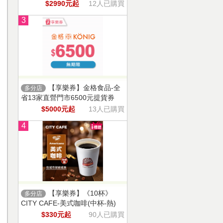
$2990元起
12人已購買
3
【享樂券】金格食品-全
多分店
省13家直營門市6500元提貨券
$5000元起
13人已購買
4
【享樂券】《10杯》
多分店
CITY CAFE-美式咖啡(中杯-熱)
$330元起
90人已購買