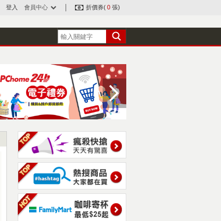
登入
會員中心
折價券(
0
張)