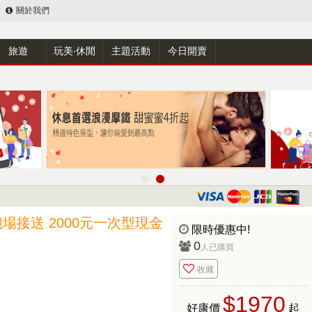
關於我們
旅遊
玩美‧休閒
主題活動
今日開賣
 機場接送 2000元一次型現金
限時優惠中!
0
人已購買
收藏
$1970
好康價
起