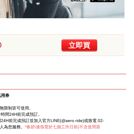
0
立即買
抵用券
年無限制皆可使用。
發時間24H前完成預訂。
前完成預訂並加入官方LINE(@aero.ride)或致電 02-
專人為您服務。
*春節\連假需於七個工作日前(不含使用當