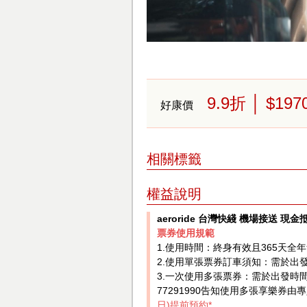
9.9
折
│ $197
好康價
相關標籤
權益說明
aeroride 台灣快綫 機場接送 現金
票券使用規範
1.使用時間：終身有效且365天全
2.使用單張票券訂車須知：需於出
3.一次使用多張票券：需於出發時間24H
77291990告知使用多張享樂券由
日)提前預約*