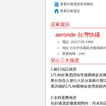
查看好康憑證使用條款
查看店家資訊
店家資訊
aeroride 台灣快綫
電話: (02)7729-1990
地址:台北市信義區光復南路4
營業時間：24H
安心三大保證
1.銀行信託保證
17Life好康憑證由等值購物金兌
將分別存入發行人於台新銀行開
更詳細的17Life購物金使用規範
2.全程退費保證
在好康憑證優惠期間內：尚未到