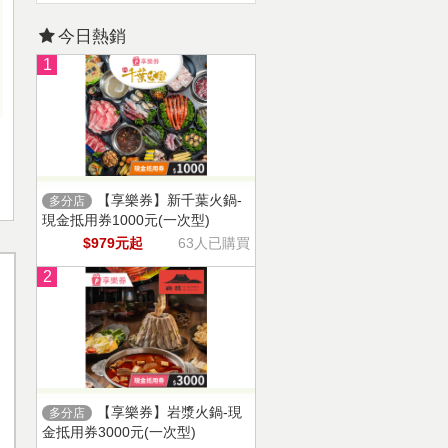
今日熱銷
1
【享樂券】新千葉火鍋-
多分店
現金抵用券1000元(一次型)
$979元起
63人已購買
2
【享樂券】岩漿火鍋-現
多分店
金抵用券3000元(一次型)