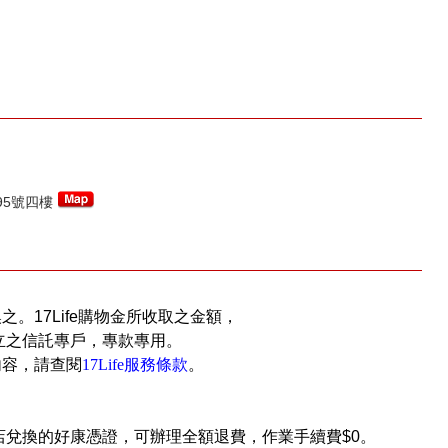
95號四樓
換之。17Life購物金所收取之金額，
立之信託專戶，專款專用。
內容，請查閱
17Life服務條款
。
店兌換的好康憑證，可辦理全額退費，作業手續費$0。