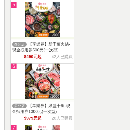
5
【享樂券】新千葉火鍋-
多分店
現金抵用券500元(一次型)
$490元起
42人已購買
6
【享樂券】鼎盛十里-現
多分店
金抵用券1000元(一次型)
$979元起
20人已購買
7