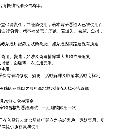
de 台灣快綫官網公告為準。
善盡保管責任，並謹慎使用，若本電子憑證因已被使用而
者自行負責，恕不補發電子序號。若遺失、被竊、全損，
票券系統所記錄之狀態為憑。如系統因網路連線有所遲
擅自偽造、變造，如涉及偽造情節重大者將依法追究。
或補發，面額需一次抵用完畢。
併使用。
 台灣快綫保有最終修改、變更、活動解釋及取消本活動之權利。
含有豬肉及豬肉之原料產地標示請依現場公告為準
，且恕無法兌換現金
店家將會核對憑證編號，一組編號限用一次
，已存入發行人於台新銀行開立之信託專戶，專款專用。所
品或提供服務義務使用