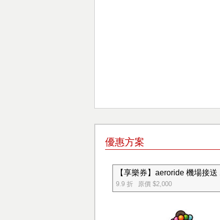
優惠方案
【享樂券】aeroride 機場接
9.9 折
原價 $2,000