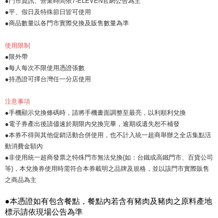
●門市資訊、營業時間依7-ELEVEN官網公告為主
●平、假日及特殊節日皆可使用
●商品數量以各門市實際兌換及販售數量為準
使用限制
●限外帶
●每人每次不限使用憑證張數
●持憑證可擇台灣任一分店使用
注意事項
●手機顯示兌換條碼時，請將手機畫面調整至最亮，以利順利兌換
●電子券產出後請儘速於期限內兌換完畢，逾期或遺失恕不補發
●本券不得與其他促銷活動合併使用，也不計入統一超商舉辦之全店集點活
動消費金額內
●非使用統一超商發票之特殊門市無法兌換(如：台鐵或高鐵門市、百貨公司
等)，本兌換券使用時需符合本券載明之品牌及規格，並以該門市實際販售
之商品為主
●本憑證如有包含餐點，餐點內若含有豬肉及豬肉之原料產地
標示請依現場公告為準