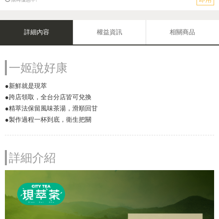
詳細內容
權益資訊
相關商品
一姬說好康
●新鮮就是現萃
●跨店領取，全台分店皆可兌換
●精萃法保留風味茶湯，滑順回甘
●製作過程一杯到底，衛生把關
詳細介紹