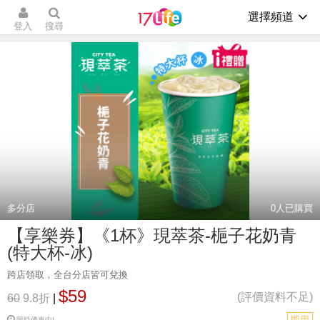
選擇頻道
登入
搜尋
多分店
0
人已購買
【享樂券】《1杯》現萃茶-梔子花奶青
(特大杯-冰)
跨店領取，全台分店皆可兌換
$59
(評價資料不足)
60
9.8折
|
即用
限時優惠中!