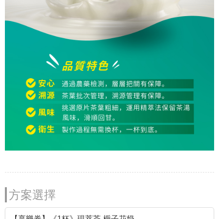
方案選擇
【享樂券】《1杯》現萃茶-梔子花奶