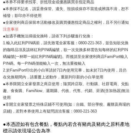
●本券不得要求找零、折抵現金或優惠購買非指定商品
●本券採不記名，請妥善保管。遺失、毀損或保存不當造成辨識不清，恕不
補發；影印亦不得使用
●全家便利商店保留本活動修改及購買優惠指定商品之權利，且不另行通知
注意事項
●如遇手機無法掃描兌換時，請依下列步驟進行兌換：
1.輸入此紅利PIN碼前，請先致電全家客服：0800-221-363，並告知欲兌換
的咖啡品項及該杯紅利PIN碼編號，欲一次兌換多杯需告知每杯的紅利PIN
碼編號(一杯即一組紅利PIN碼編號)。而後請至全家便利商店FamiPort輸入
PIN碼。每一PIN碼僅能輸入一次，無法重複輸入
2.於FamiPort印出的小白單請於7日內使用完畢，如未於7日內使用，且仍
在兌換期間內，請重覆上述動作，重新列印新的小白單使用
●本券限開立全家發票之商店使用；隨買跨店取、行動購、社群電商、兌點
趣、食食購、FamiNow、週期購、代收、代售、代銷、菸酒(含加熱器)無法
使用
●非開立全家發票之特殊店鋪不可使用(如：台鐵、部分學校、廠辦及商場的
店鋪)，若對本券使用上有疑問請洽客服：0800-221-363
●本憑證如有包含餐點，餐點內若含有豬肉及豬肉之原料產地
標示請依現場公告為準