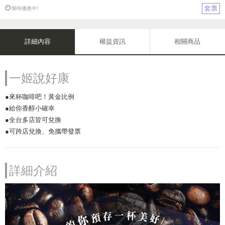
套票
限時優惠中!
詳細內容
權益資訊
相關商品
一姬說好康
●來杯咖啡吧！黃金比例
●給你香醇小確幸
●全台多店皆可兌換
●可跨店兌換、免攜帶發票
詳細介紹