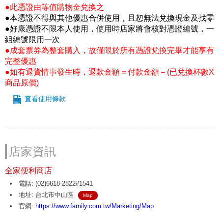
●此憑證由等值購物金兌換之
●本憑證不得與其他優惠合併使用，且恕無法兌換現金及找零
●好康憑證不限本人使用，使用時店家將會核對憑證編號，一
組編號限用一次
●成套票券為整套購入，故僅限於所有憑證兌換完畢才能享有
完整優惠
●如有退貨情事發生時，退款金額＝付款金額－(已兌換杯數X
商品原價)
查看使用條款
店家資訊
全家便利商店
電話: (02)6618-2822#1541
地址: 台北市中山區
Map
官網:
https://www.family.com.tw/Marketing/Map