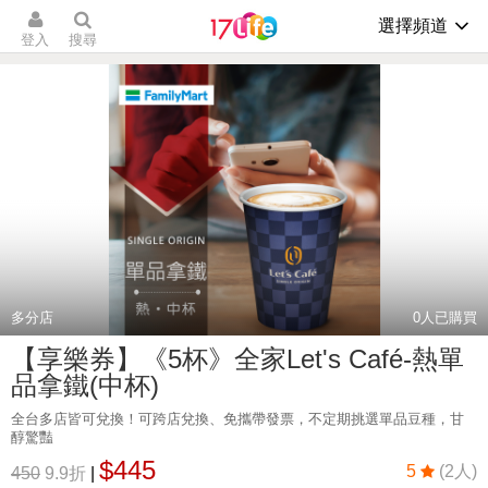
選擇頻道
登入
搜尋
多分店
0
人已購買
【享樂券】《5杯》全家Let's Café-熱單
品拿鐵(中杯)
全台多店皆可兌換！可跨店兌換、免攜帶發票，不定期挑選單品豆種，甘
醇驚豔
$445
5
(2人)
450
9.9折
|