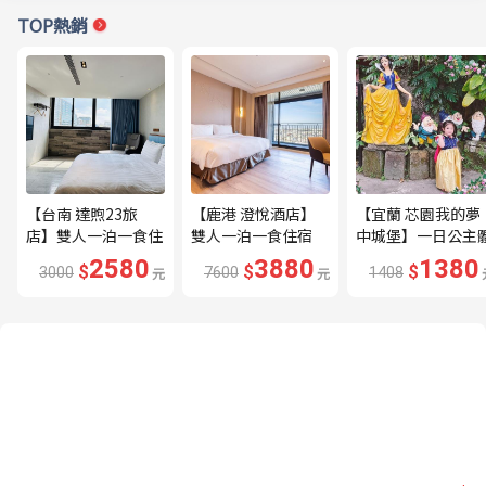
TOP熱銷
【台南 達煦23旅
【鹿港 澄悅酒店】
【宜蘭 芯園我的夢
店】雙人一泊一食住
雙人一泊一食住宿
中城堡】一日公主
宿券---🔥近海安路
券---🔥平日限量升
驗券---🔥含歐式下
2580
3880
1380
$
$
$
3000
元
7600
元
1408
商圈🔥
等家庭房、贈兩小🔥
午茶及換裝🔥