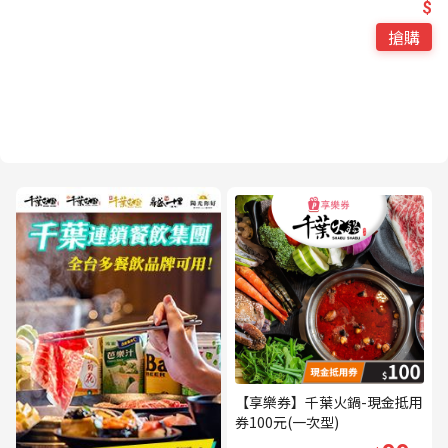
$
搶購
【享樂券】千葉火鍋-現金抵用
券100元(一次型)