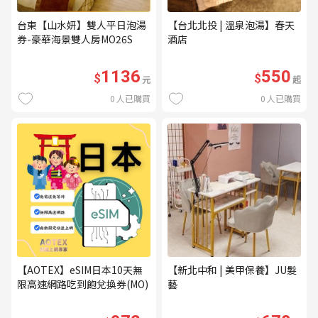
台東【山水妍】雙人平日泡湯
【台北北投 | 溫泉泡湯】春天
券-豪華海景雙人房MO26S
酒店
1136
550
$
$
元
起
0
人已購買
0
人已購買
【AOTEX】eSIM日本10天無
【新北中和 | 美甲保養】JU髮
限高速網路吃到飽兌換券(MO)
藝