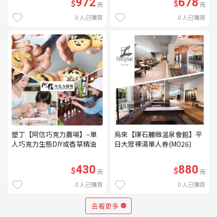
972
678
$
$
元
元
0
人已購買
0
人已購買
墾丁【阿信巧克力農場】–單
烏來【璞石麗緻溫泉會館】平
人巧克力生態DIY或香草精油
日大眾裸湯單人券(MO26)
DIY(不分平假日) (MO)
430
880
$
$
元
元
0
人已購買
0
人已購買
去看更多