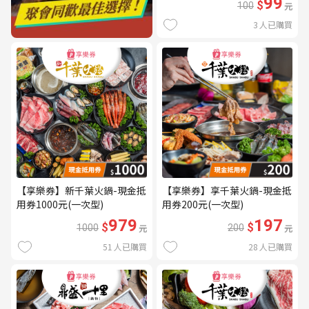
99
$
100
元
3
人已購買
【享樂券】新千葉火鍋-現金抵
【享樂券】享千葉火鍋-現金抵
用券1000元(一次型)
用券200元(一次型)
979
197
$
$
1000
元
200
元
51
人已購買
28
人已購買