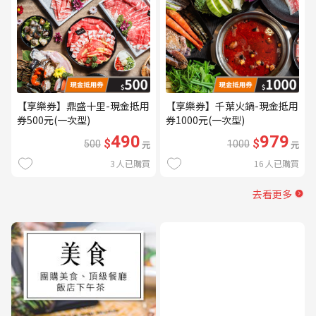
【享樂券】鼎盛十里-現金抵用
【享樂券】千葉火鍋-現金抵用
券500元(一次型)
券1000元(一次型)
490
979
$
$
500
元
1000
元
3
人已購買
16
人已購買
去看更多