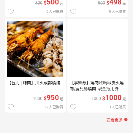
500
498
$
$
520
元
500
元
0
人已購買
0
人已購買
【台北 | 烤肉】川火成都燒烤
【享樂券】燒肉眾精緻炭火燒
肉/鹿兒島燒肉-現金抵用券
1000元(一次型)
950
1000
$
$
1000
起
1000
元
12
人已購買
3
人已購買
去看更多