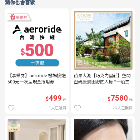
猜你也會喜歡
【享樂券】aeroride 機場接送
苗栗大湖【巧克力雲莊】空間
500元一次型現金抵用券
密碼廣景田野四人房 *一泊三
食* 含早餐+晚餐+下午茶
(MO26)
499
7580
$
$
元
元
0
人已購買
26
人已購買