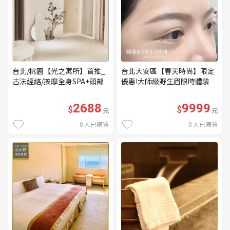
台北/桃園【光之寓所】首推_
台北大安區【春天時尚】限定
古法經絡/按摩全身SPA+頭部
優惠!大師級野生眉限時體驗
舒壓與舒耳共120分鐘贈頌缽
【不指定老師】9999/人 乙堂
共振及餐點(MO)
優惠券（無補色） (MO)
2688
9999
$
$
元
元
0
人已購買
0
人已購買