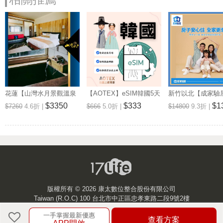
花蓮【山灣水月景觀溫泉
【AOTEX】eSIM韓國5天
新竹以北【成家驗屋
會館】景觀雙人房一泊一
無限高速網路吃到飽兌換
25坪 (三房格局)
$3350
$333
$1
$7260
4.6折 |
$666
5.0折 |
$14800
9.3折 |
食住宿券(MO)
券(MO)
券 (MO)
版權所有 ©
2026 康太數位整合股份有限公司
Taiwan (R.O.C) 100 台北市中正區忠孝東路二段9號2樓
一手掌握最新優惠
客服中心
查看方案