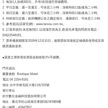
1. 每加1人加價300元，升等/依現場空房補費用。
2. 平日定義：週一至週五，可休息三小時；深夜時段11點後為二小時。
3. 假日定義：週六至週日，可休息三小時；深夜時段11點後為二小時。
4. 特殊假日定義：政府機關公告之國定假日、連續假日，可休息三小時。
5. 參考資訊(店家官網)：www.lanxia.com.tw。
6. 訂退房規則:休息無預訂,以現場空房為主,歡迎先來電詢問房況電話：
(04)22548181。
7. 票券優惠期限至2026年12月31日，逾期需依現場規定補價差使用或至原
購買通路退券。
●退貨之禮券需依票面金額收取3%手續費。
門市資訊:
蘭夏會館 Boutique Motel
電話:04 2254-8181
地址:台中市南屯區大墩11街333號
發行單位
好付數位金融科技股份有限公司
地址：臺北市松山區南京東路5段343號6樓
統一編號：42647852