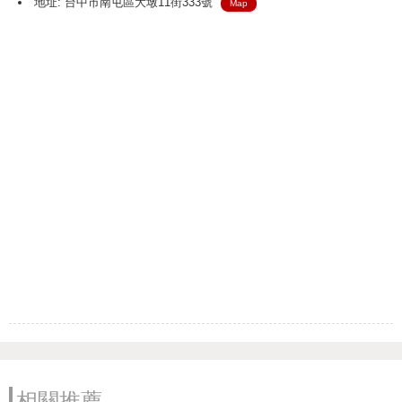
地址: 台中市南屯區大墩11街333號
Map
相關推薦