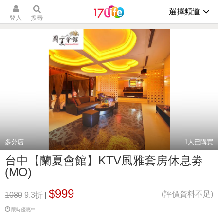
選擇頻道
登入
搜尋
多分店
1
人已購買
台中【蘭夏會館】KTV風雅套房休息劵
(MO)
$999
(評價資料不足)
1080
9.3折
|
限時優惠中!