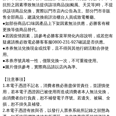
抗拒之因素導致無法提供該項商品(如颱風、天災等)時，不提
供該項商品兌換，實際以門市店內公告為主。部分門市非販
售全部商品，建議兌換前詳洽櫃台人員或致電餐廳。
●如部份商品/口味因產品上下架因素無法供應，必勝客有權
更換等值商品替代。
●若因疫情因素，請參考必勝客菜單簡化內容說明，或若您有
疑慮請務必致電必勝客客服0800-231-927確認是否供應。
●本券無法兌換現金或找零，且不得與其他行銷活動合併使
用。
●本券序號具唯一性，僅限兌換一次，不可重複使用。
●圖片僅供參考，實際商品請以店內為準。
【注意事項】
1.本電子憑證不記名，消費者務必善盡保管責任，並謹慎使
用，若本電子憑證因已被使用而造成消費者本人無法兌換，
由消費者自行負責，恕不補發電子序號。若遺失、被竊、全
損，恕不掛失及補發。
2.本電子憑證有效與否，以發行人票券系統所記錄之狀態為