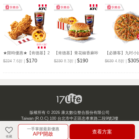
★限時優惠★【肯德基】2
【肯德基】青花椒香麻咔
【必勝客】九吋小
塊爆脆無骨雞腿霸+蛋撻
啦雞腿堡XL套餐 享樂券
廚系列(口味4選1)
$170
$190
$305
$224
7.6折 |
$230
8.3折 |
$639
4.8折 |
+小飲 享樂券
版權所有 ©
2026 康太數位整合股份有限公司
Taiwan (R.O.C) 100 台北市中正區忠孝東路二段9號2樓
一手掌握最新優惠
客服中心
查看方案
APP開啟
收藏