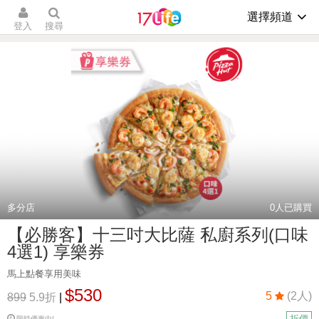
選擇頻道
登入
搜尋
多分店
0
人已購買
【必勝客】十三吋大比薩 私廚系列(口味
4選1) 享樂券
馬上點餐享用美味
$530
5
(2人)
899
5.9折
|
折價
限時優惠中!