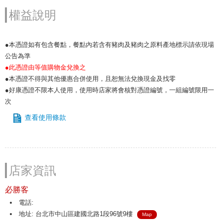
權益說明
●本憑證如有包含餐點，餐點內若含有豬肉及豬肉之原料產地標示請依現場
公告為準
●此憑證由等值購物金兌換之
●本憑證不得與其他優惠合併使用，且恕無法兌換現金及找零
●好康憑證不限本人使用，使用時店家將會核對憑證編號，一組編號限用一
次
查看使用條款
店家資訊
必勝客
電話:
地址: 台北市中山區建國北路1段96號9樓
Map