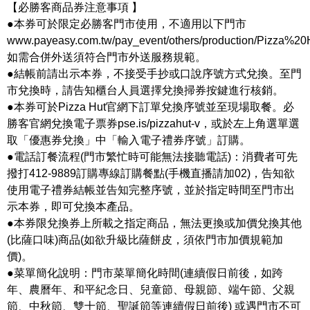
【必勝客商品券注意事項 】
●本券可於限定必勝客門市使用，不適用以下門市
www.payeasy.com.tw/pay_event/others/production/Pizza%20
如需合併外送須符合門市外送服務規範。
●結帳前請出示本券，不接受手抄或口說序號方式兌換。至門
市兌換時，請告知櫃台人員選擇兌換掃券按鍵進行核銷。
●本券可於Pizza Hut官網下訂單兌換序號並至現場取餐。必
勝客官網兌換電子票券pse.is/pizzahut-v，或於左上角選單選
取「優惠券兌換」中「輸入電子禮券序號」訂購。
●電話訂餐流程(門市繁忙時可能無法接聽電話)：消費者可先
撥打412-9889訂購專線訂購餐點(手機直播請加02)，告知欲
使用電子禮券結帳並告知完整序號，並於指定時間至門市出
示本券，即可兌換本產品。
●本券限兌換券上所載之指定商品，無法更換或加價兌換其他
(比薩口味)商品(如欲升級比薩餅皮，須依門市加價規範加
價)。
●菜單簡化說明：門市菜單簡化時間(連續假日前後，如跨
年、農曆年、和平紀念日、兒童節、母親節、端午節、父親
節、中秋節、雙十節、聖誕節等連續假日前後) 或遇門市不可