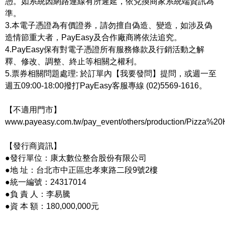
憑。如系統因網路連線有所遲延，依兌換商家系統端資訊為
準。
3.本電子憑證為有價證券，請勿擅自偽造、變造，如涉及偽
造情節重大者，PayEasy及合作廠商將依法追究。
4.PayEasy保有對電子憑證所有服務條款及行銷活動之解
釋、修改、調整、終止等相關之權利。
5.票券相關問題處理: 於訂單內【我要發問】提問，或週一至
週五09:00-18:00撥打PayEasy客服專線 (02)5569-1616。
【不適用門市】
www.payeasy.com.tw/pay_event/others/production/Pizza%20H
【發行商資訊】
●發行單位：康太數位整合股份有限公司
●地 址：台北市中正區忠孝東路二段9號2樓
●統一編號：24317014
●負 責 人：李易騰
●資 本 額：180,000,000元