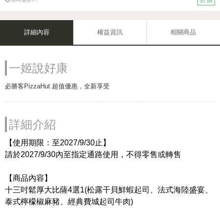
詳細內容
權益資訊
相關商品
一姬說好康
必勝客PizzaHut 超值優惠，全新享受
詳細介紹
【使用期限：至2027/9/30止】
請於2027/9/30內至指定通路使用，不得零售或轉售
【商品內容】
十三吋鬆厚大比薩4選1(松露干貝鮮蝦起司、法式海陸盛宴、
泰式檸檬椒麻豬、經典費城起司牛肉)