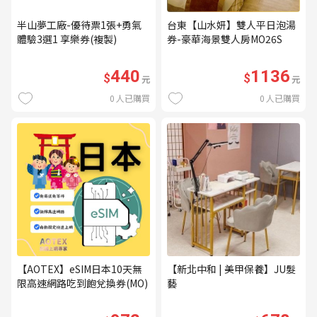
半山夢工廠-優待票1張+勇氣
台東【山水妍】雙人平日泡湯
體驗3選1 享樂券(複製)
券-豪華海景雙人房MO26S
440
1136
$
$
元
元
0
人已購買
0
人已購買
【AOTEX】eSIM日本10天無
【新北中和 | 美甲保養】JU髮
限高速網路吃到飽兌換券(MO)
藝