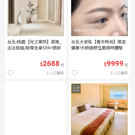
台北/桃園【光之寓所】首推_
台北大安區【春天時尚】限定
古法經絡/按摩全身SPA+頭部
優惠!大師級野生眉限時體驗
舒壓與舒耳共120分鐘贈頌缽
【不指定老師】9999/人 乙堂
共振及餐點(MO)
優惠券（無補色） (MO)
2688
9999
$
$
元
元
0
人已購買
0
人已購買