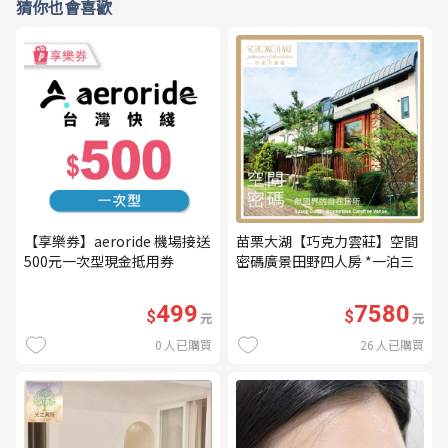
猜你也會喜歡
【享樂券】aeroride 機場接送
苗栗大湖【巧克力雲莊】空間
500元一次型現金抵用券
密碼廣景田野四人房 *一泊三
食* 含早餐+晚餐+下午茶
(MO26)
499
7580
$
$
元
元
0
人已購買
26
人已購買