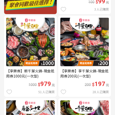
99
$
100
元
3
人已購買
【享樂券】新千葉火鍋-現金抵
【享樂券】享千葉火鍋-現金抵
用券1000元(一次型)
用券200元(一次型)
979
197
$
$
1000
元
200
元
51
人已購買
28
人已購買