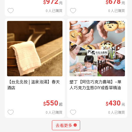
972
678
$
$
元
元
0
人已購買
0
人已購買
【台北北投 | 溫泉泡湯】春天
墾丁【阿信巧克力農場】–單
酒店
人巧克力生態DIY或香草精油
DIY(不分平假日) (MO)
550
430
$
$
起
元
0
人已購買
0
人已購買
去看更多