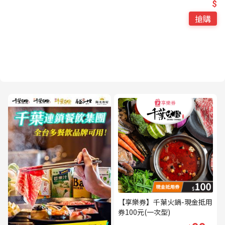
$
搶購
【享樂券】千葉火鍋-現金抵用
券100元(一次型)