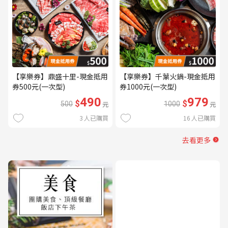
【享樂券】鼎盛十里-現金抵用
【享樂券】千葉火鍋-現金抵用
券500元(一次型)
券1000元(一次型)
490
979
$
$
500
元
1000
元
3
人已購買
16
人已購買
去看更多