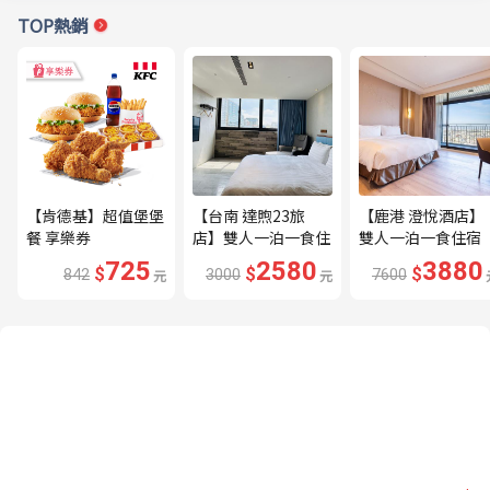
TOP熱銷
【肯德基】超值堡堡
【台南 達煦23旅
【鹿港 澄悅酒店】
餐 享樂券
店】雙人一泊一食住
雙人一泊一食住宿
宿券---🔥近海安路
券---🔥平日限量升
725
2580
3880
$
$
$
842
元
3000
元
7600
商圈🔥
等家庭房、贈兩小