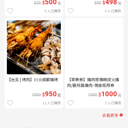
500
498
$
$
520
元
500
元
0
人已購買
0
人已購買
【台北 | 烤肉】川火成都燒烤
【享樂券】燒肉眾精緻炭火燒
肉/鹿兒島燒肉-現金抵用券
1000元(一次型)
950
1000
$
$
1000
起
1000
元
12
人已購買
3
人已購買
去看更多