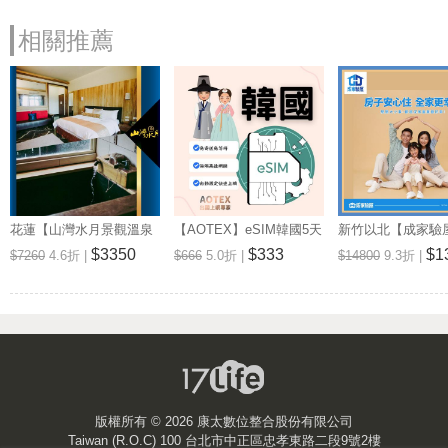
相關推薦
花蓮【山灣水月景觀溫泉
【AOTEX】eSIM韓國5天
新竹以北【成家驗屋
會館】景觀雙人房一泊一
無限高速網路吃到飽兌換
25坪 (三房格局)
$3350
$333
$1
$7260
4.6折 |
$666
5.0折 |
$14800
9.3折 |
食住宿券(MO)
券(MO)
券 (MO)
版權所有 ©
2026 康太數位整合股份有限公司
Taiwan (R.O.C) 100 台北市中正區忠孝東路二段9號2樓