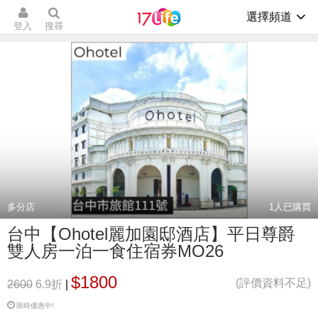
選擇頻道
登入
搜尋
多分店
1
人已購買
台中【Ohotel麗加園邸酒店】平日尊爵
雙人房一泊一食住宿券MO26
$1800
(評價資料不足)
2600
6.9折
|
限時優惠中!