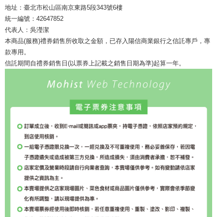
地址：臺北市松山區南京東路5段343號6樓
統一編號：42647852
代表人：吳瀅潔
本商品(服務)禮券銷售所收取之金額，已存入陽信商業銀行之信託專戶，專
款專用。
信託期間自禮券銷售日(以票券上記載之銷售日期為準)起算一年。