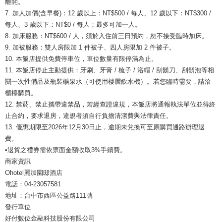
離開。
7. 加人加價(含早餐)：12 歲以上：NT$500 / 每人、12 歲以下：NT$300 /
每人、3 歲以下：NT$0 / 每人；最多可加一人。
8. 加床服務：NT$600 / 人，須於入住前三日預約，恕不接受臨時加床。
9. 加被服務：雙人房限加 1 件被子、四人房限加 2 件被子。
10. 本飯店提供免費停車位，車位數量有限停滿為止。
11. 本飯店停止主動提供：牙刷、牙膏 / 梳子 / 浴帽 / 刮鬍刀、刮鬍泡等相
關一次性備品及瓶裝礦泉水（可使用樓層飲水機）。若您臨時需要，請洽
櫃檯購買。
12. 禁菸、禁止攜帶違禁品，若經查證違規，本飯店將通報執法單位並得終
止合約，要求退房，違規者須自行負擔清潔費與法律責任。
13. 優惠期限至2026年12月30日止，逾期未兌換可至原購買通路辦理退
費。
•退貨之禮券需依票面金額收取3%手續費。
商家資訊
Ohotel麗加園邸酒店
電話：04-23057581
地址：台中市西區公益路111號
發行單位
好付數位金融科技股份有限公司